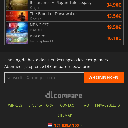
Resonance A Plague Tale Legacy
34.96€
Kinguin
The Blood of Dawnwalker
43.56€
Kinguin
NBA 2K27
49.59€
LOADED
BioEden
16.19€
Gamesplanet US
Ontvang de beste deals en kortingscodes voor gamers
Abonneer je op onze DLCompare-nieuwsbrief
WINKELS
SPELPLATFORM
CONTACT
FAQ
PRIVACYBELEID
SITEMAP
NETHERLANDS