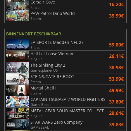
Corsair Cove
16.20€
Kinguin
PAW Patrol Dino World
39.99€
Steam
BINNENKORT BESCHIKBAAR
EA SPORTS Madden NFL 27
59.80€
Eneba
Hell Let Loose Vietnam
26.11€
Kinguin
The Sinking City 2
38.98€
Gamesplanet US
STEINS;GATE RE BOOT
53.99€
Steam
Mortal Shell II
49.99€
Steam
CAPTAIN TSUBASA 2 WORLD FIGHTERS
37.80€
Game Boost
METAL GEAR SOLID MASTER COLLECTION Vol.2
29.64€
Kinguin
STAR WARS Zero Company
39.83€
GAMESEAL