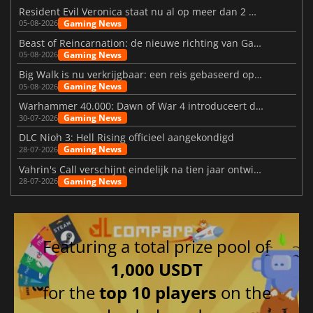
Resident Evil Veronica staat nu al op meer dan 2 miljoen verlanglijstjes
Gaming News
05-08-2026
Beast of Reincarnation: de nieuwe richting van Game Freak
Gaming News
05-08-2026
Big Walk is nu verkrijgbaar: een reis gebaseerd op vriendschap
Gaming News
05-08-2026
Warhammer 40.000: Dawn of War 4 introduceert de Necron-factie
Gaming News
30-07-2026
DLC Nioh 3: Hell Rising officieel aangekondigd
Gaming News
28-07-2026
Vahrin's Call verschijnt eindelijk na tien jaar ontwikkeling
Gaming News
28-07-2026
Featuring a total prize pool of
1,000 USDT
for the
top 10 players
on the