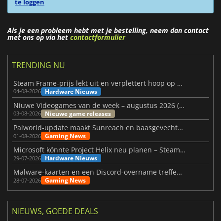
te loggen
Als je een probleem hebt met je bestelling, neem dan contact
met ons op via het
contactformulier
TRENDING NU
Steam Frame-prijs lekt uit en verplettert hoop op betaalbare VR
Hardware Nieuws
04-08-2026
Niuwe Videogames van de week – augustus 2026 (week 32)
Nieuwe game releases
03-08-2026
Palworld-update maakt Sunreach en baasgevechten stabieler
Gaming News
01-08-2026
Microsoft könnte Project Helix neu planen – Steam-Support wackelt
Hardware Nieuws
29-07-2026
Malware-kaarten en een Discord-overname treffen Meccha Chameleon
Gaming News
28-07-2026
NIEUWS, GOEDE DEALS