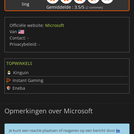
ling
Gemiddelde :
3.5
/
5
(
2
stemmen)
Officiële website:
Microsoft
Van
Contact:
-
Privacybeleid:
-
TOPWINKELS
Kinguin
Instant Gaming
Eneba
Opmerkingen over Microsoft
Je kunt een reactie plaatsen of reageren op een bericht door
in