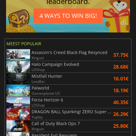
leaderboard.
4 WAYS TO WIN BIG!
MEEST POPULAIR
Assassin's Creed Black Flag Resynced
37.75€
Kinguin
Halo Campaign Evolved
28.68€
LDShop
Mistfall Hunter
16.01€
LootBar
Palworld
18.19€
Gamesplanet US
Forza Horizon 6
40.35€
LDShop
DRAGON BALL Sparking! ZERO Super Limit Breaking NEO
26.29€
Yuplay
Call of Duty Black Ops 7
25.80€
Kinguin
Resident Evil Requiem