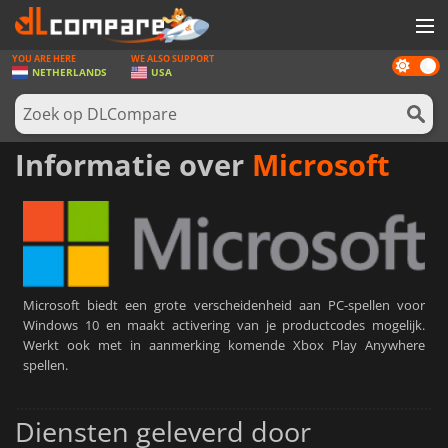
YOU ARE HERE
WE ALSO SUPPORT
Dark
SPELLEN
NETHERLANDS
USA
mode
GAME CARDS
SOFTWARE
Informatie over
Microsoft
REWARDS
NIEUWS
LOG IN OF REGISTREER
Microsoft biedt een grote verscheidenheid aan PC-spellen voor
Windows 10 en maakt activering van je productcodes mogelijk.
Werkt ook met in aanmerking komende Xbox Play Anywhere
spellen.
Diensten geleverd door