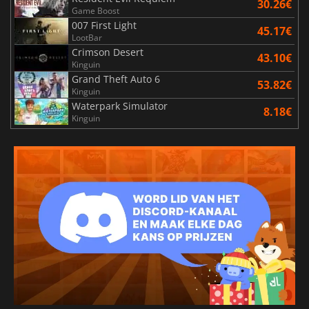
30.26€
Game Boost
007 First Light
45.17€
LootBar
Crimson Desert
43.10€
Kinguin
Grand Theft Auto 6
53.82€
Kinguin
Waterpark Simulator
8.18€
Kinguin