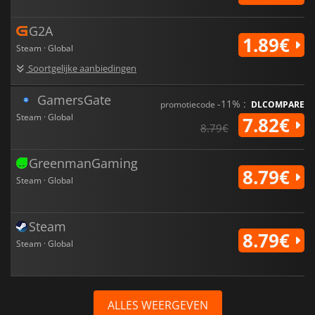
G2A
1.89€
Steam · Global
Soortgelijke aanbiedingen
GamersGate
-11% :
promotiecode
DLCOMPARE
Steam · Global
7.82€
8.79€
GreenmanGaming
8.79€
Steam · Global
Steam
8.79€
Steam · Global
ALLES WEERGEVEN