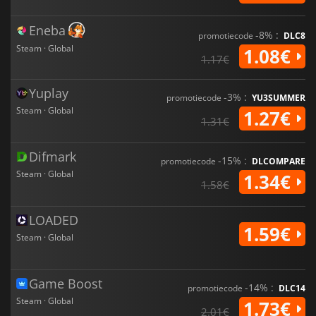
Eneba
-8% :
promotiecode
DLC8
Steam · Global
1.08€
1.17€
Yuplay
-3% :
promotiecode
YU3SUMMER
Steam · Global
1.27€
1.31€
Difmark
-15% :
promotiecode
DLCOMPARE
Steam · Global
1.34€
1.58€
LOADED
1.59€
Steam · Global
Game Boost
-14% :
promotiecode
DLC14
Steam · Global
1.73€
2.01€