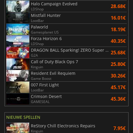
Halo Campaign Evolved
28.68€
LDShop
Mistfall Hunter
16.01€
LootBar
Palworld
18.19€
Gamesplanet US
Forza Horizon 6
40.35€
LDShop
DRAGON BALL Sparking! ZERO Super Limit Breaking NEO
25.68€
G2A
Call of Duty Black Ops 7
25.80€
Kinguin
Resident Evil Requiem
30.26€
Game Boost
007 First Light
45.17€
LootBar
Crimson Desert
45.36€
GAMESEAL
NIEUWE SPELLEN
ReStory Chill Electronics Repairs
7.95€
Kinguin