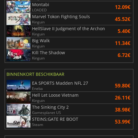
Montabi
12.09€
LOADED
Marvel Tokon Fighting Souls
45.52€
Kinguin
HellSlave II Judgment of the Archon
5.40€
Kinguin
Big Walk
11.34€
Kinguin
Kill The Shadow
6.72€
Kinguin
BINNENKORT BESCHIKBAAR
EA SPORTS Madden NFL 27
59.80€
Eneba
Hell Let Loose Vietnam
26.11€
Kinguin
The Sinking City 2
38.98€
Gamesplanet US
STEINS;GATE RE BOOT
53.99€
Steam