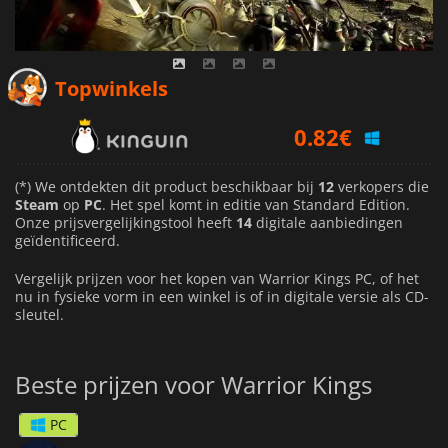
0.82
€
Topwinkels
1.08
€
0.88
€
(*) We ontdekten dit product beschikbaar bij
12
verkopers die
Steam
op
PC
. Het spel komt in editie van Standard Edition.
Onze prijsvergelijkingstool heeft
14
digitale aanbiedingen
geïdentificeerd.
Vergelijk prijzen voor het kopen van Warrior Kings PC, of het
nu in fysieke vorm in een winkel is of in digitale versie als CD-
sleutel.
Beste prijzen voor Warrior Kings
PC