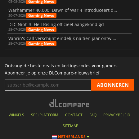
Gaming News
05-08-2026
Warhammer 40.000: Dawn of War 4 introduceert de Necron-factie
Gaming News
30-07-2026
DLC Nioh 3: Hell Rising officieel aangekondigd
Gaming News
28-07-2026
Vahrin's Call verschijnt eindelijk na tien jaar ontwikkeling
Gaming News
28-07-2026
Ontvang de beste deals en kortingscodes voor gamers
Abonneer je op onze DLCompare-nieuwsbrief
WINKELS
SPELPLATFORM
CONTACT
FAQ
PRIVACYBELEID
SITEMAP
NETHERLANDS