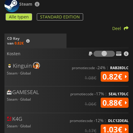
Steam
Alle typen
STANDARD EDITION
Deel
CD Key
van
0.82€
Kosten
Kosten
Kinguin
-24% :
promotiecode
RAB28DLC
Steam · Global
0.82€
1.08€
GAMESEAL
-17% :
promotiecode
SEAL17DLC
Steam · Global
0.88€
1.06€
K4G
-12% :
promotiecode
DLC12DEAL
Steam · Global
1.03€
1.17€