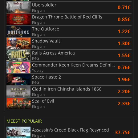
Ubersoldier
0.71€
Kinguin
Dragon Throne Battle of Red Cliffs
0.85€
Kinguin
The Outforce
1.22€
Kinguin
Shadow Vault
1.30€
Kinguin
Rails Across America
1.55€
K4G
Commander Keen Keen Dreams Definitive Edition
0.76€
Yuplay
Space Haste 2
1.96€
K4G
Clad in Iron Chincha Islands 1866
2.20€
Kinguin
Seal of Evil
2.33€
Kinguin
MEEST POPULAIR
Assassin's Creed Black Flag Resynced
37.75€
Kinguin