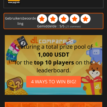
Gebruikersbeoorde
ling
Gemiddelde :
5
/
5
(
25
stemmen)
Featuring a total prize pool of
1,000 USDT
for the
top 10 players
on the
leaderboard.
4 WAYS TO WIN BIG!