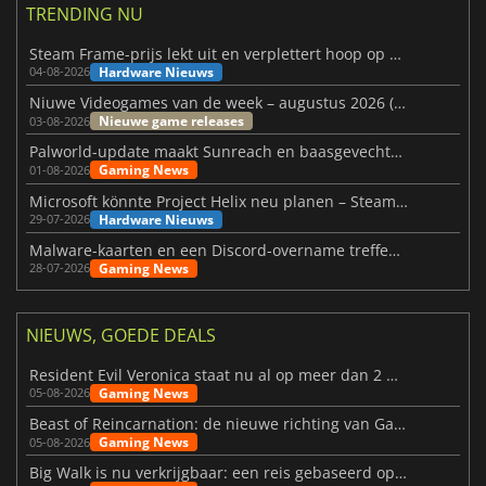
TRENDING NU
Steam Frame-prijs lekt uit en verplettert hoop op betaalbare VR
Hardware Nieuws
04-08-2026
Niuwe Videogames van de week – augustus 2026 (week 32)
Nieuwe game releases
03-08-2026
Palworld-update maakt Sunreach en baasgevechten stabieler
Gaming News
01-08-2026
Microsoft könnte Project Helix neu planen – Steam-Support wackelt
Hardware Nieuws
29-07-2026
Malware-kaarten en een Discord-overname treffen Meccha Chameleon
Gaming News
28-07-2026
NIEUWS, GOEDE DEALS
Resident Evil Veronica staat nu al op meer dan 2 miljoen verlanglijstjes
Gaming News
05-08-2026
Beast of Reincarnation: de nieuwe richting van Game Freak
Gaming News
05-08-2026
Big Walk is nu verkrijgbaar: een reis gebaseerd op vriendschap