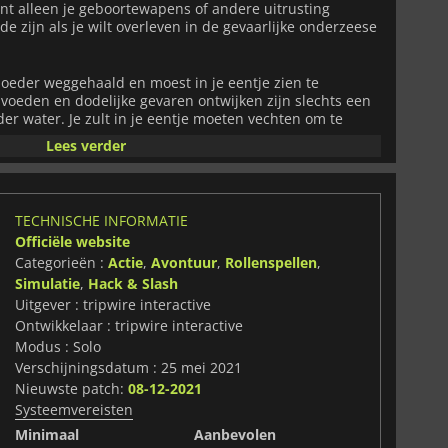
nt alleen je geboortewapens of andere uitrusting
e zijn als je wilt overleven in de gevaarlijke onderzeese
 moeder weggehaald en moest in je eentje zien te
e voeden en dodelijke gevaren ontwijken zijn slechts een
der water. Je zult in je eentje moeten vechten om te
soorten beschouwen je als een dodelijke vijand. Je krijgt
Lees verder
ijanden onder water, maar ook met mensen die je bestaan
p dat je tot je beschikking hebt zijn je kaken en je
e je voedt met verschillende wezens. Terwijl je een
 verkent, ontdek je nieuwe vijanden om te bevechten
TECHNISCHE INFORMATIE
eren, maar houd in gedachten dat je een apex predator
Officiële website
r je is. Naarmate je verder komt in het spel, kun je
volueren en aanpassen om hun functie onder water te
Categorieën :
Actie
,
Avontuur
,
Rollenspellen
,
htiger te worden in een eindeloze overlevingstocht.
Simulatie
,
Hack & Slash
Uitgever : tripwire interactive
Ontwikkelaar : tripwire interactive
Modus : Solo
Verschijningsdatum : 25 mei 2021
Nieuwste patch:
08-12-2021
Systeemvereisten
Minimaal
Aanbevolen