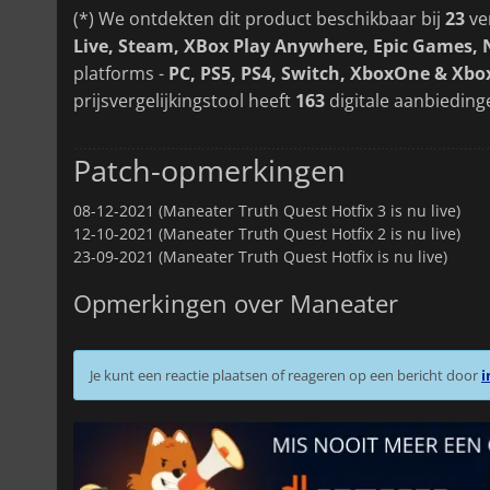
(*) We ontdekten dit product beschikbaar bij
23
ve
Live, Steam, XBox Play Anywhere, Epic Games,
platforms -
PC, PS5, PS4, Switch, XboxOne & Xbox
prijsvergelijkingstool heeft
163
digitale aanbieding
Patch-opmerkingen
08-12-2021 (Maneater Truth Quest Hotfix 3 is nu live)
12-10-2021 (Maneater Truth Quest Hotfix 2 is nu live)
23-09-2021 (Maneater Truth Quest Hotfix is nu live)
Opmerkingen over Maneater
Je kunt een reactie plaatsen of reageren op een bericht door
i