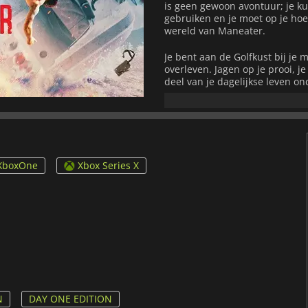
is geen gewoon avontuur; je ku
gebruiken en je moet op je hoed
wereld van Maneater.
Je bent aan de Golfkust bij je
overleven. Jagen op je prooi, j
deel van je dagelijkse leven on
overleven, want de meeste dier
niet alleen te maken met je v
bedreigen. Het enige gereedscha
vermogen om te evolueren als j
enorme open onderwaterwereld
en nieuwe wateren te terroris
XboxOne
Xbox Series X
bent en dat alles een prooi voo
verschillende lichaamsdelen e
verbeteren, sneller of veerkrac
N
DAY ONE EDITION