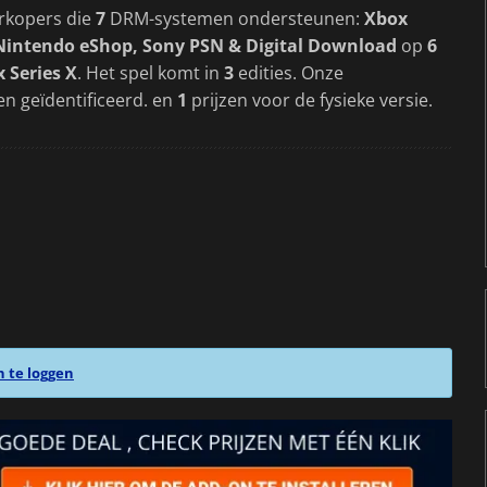
rkopers die
7
DRM-systemen ondersteunen:
Xbox
 Nintendo eShop, Sony PSN & Digital Download
op
6
 Series X
. Het spel komt in
3
edities. Onze
en geïdentificeerd. en
1
prijzen voor de fysieke versie.
n te loggen