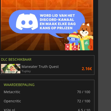
Spaans
DLC BESCHIKBAAR
Maneater Truth Quest
2.16€
Yuplay
WAARDEBEPALING
Metacritic
70 / 100
Opencritic
72 / 100
XGN.nl
6.5 / 10