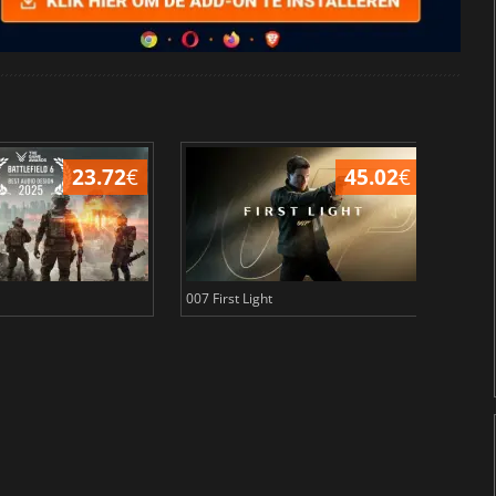
23.72
€
45.02
€
007 First Light
Baldu