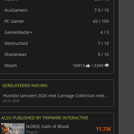
AusGamers
7.9 / 10
PC Gamer
65 / 100
GamesRadar+
4 / 5
Destructoid
7 / 10
Shacknews
9 / 10
Steam
16913
/ 2349
GERELATEERD NIEUWS
Humble lanceert 2026 met Carnage Collection met 8 intense games
04-01-2026
ALSO PUBLISHED BY TRIPWIRE INTERACTIVE
NORSE Oath of Blood
11.73€
Kinguin