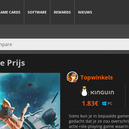
GAME CARDS
SOFTWARE
REWARDS
NIEUWS
e Prijs
Topwinkels
1.83
€
PC
Soms kun je in bepaalde games
gedacht dat je ze zou overschri
actie role-playing game waarin