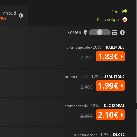
Deel
a inhoud
.16€
Prijs volgen
Kosten
Kosten
-20% :
promotiecode
RAB24DLC
1.83€
2.29€
-17% :
promotiecode
SEAL17DLC
1.99€
2.40€
-12% :
promotiecode
DLC12DEAL
2.10€
2.39€
-12% :
promotiecode
DLC12