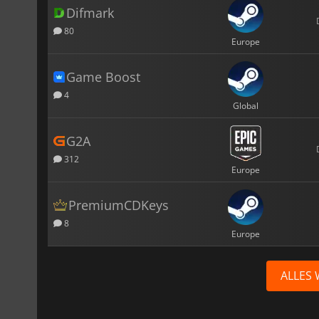
Difmark
80
Europe
Game Boost
4
Global
G2A
312
Europe
PremiumCDKeys
8
Europe
ALLES