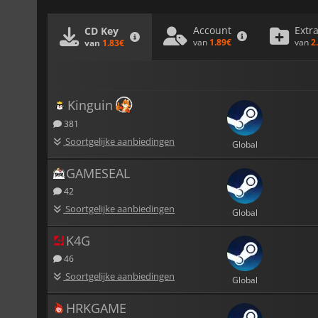
Account
Extr
CD Key
van
1.89€
van
2
van
1.83€
Kinguin
381
Soortgelijke aanbiedingen
Global
GAMESEAL
42
Soortgelijke aanbiedingen
Global
K4G
46
Soortgelijke aanbiedingen
Global
HRKGAME