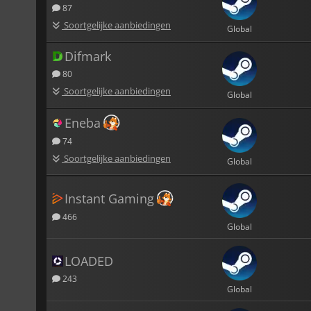
87
Soortgelijke aanbiedingen
Global
Difmark
80
Soortgelijke aanbiedingen
Global
Eneba
74
Soortgelijke aanbiedingen
Global
Instant Gaming
466
Global
LOADED
243
Global