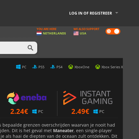
LOG IN OF REGISTREER
YOU ARE HERE
WE ALSO SUPPORT
Dark
NETHERLANDS
USA
mode
PC
PS5
PS4
XboxOne
Xbox Series X
2.24
€
2.49
€
PC
PC
 bepaalde grenzen overschrijden waarvan je nooit had
jden. Dit is het geval met
Maneater
, een single-player
 je als haai de diepten van de oceaan zult ontdekken. Dit