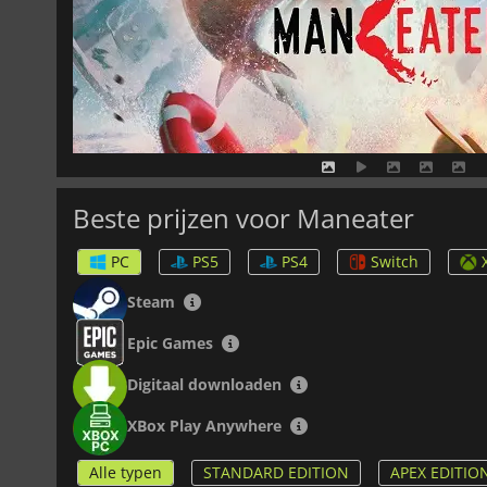
Beste prijzen voor Maneater
PC
PS5
PS4
Switch
Steam
Epic Games
Digitaal downloaden
XBox Play Anywhere
Alle typen
STANDARD EDITION
APEX EDITIO