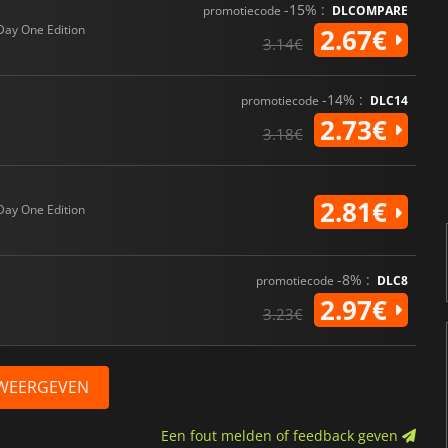
-15% :
promotiecode
DLCOMPARE
Day One Edition
2.67€
3.14€
-14% :
promotiecode
DLC14
2.73€
3.18€
2.81€
Day One Edition
-8% :
promotiecode
DLC8
2.97€
3.23€
 WEERGEVEN
Een fout melden of feedback geven