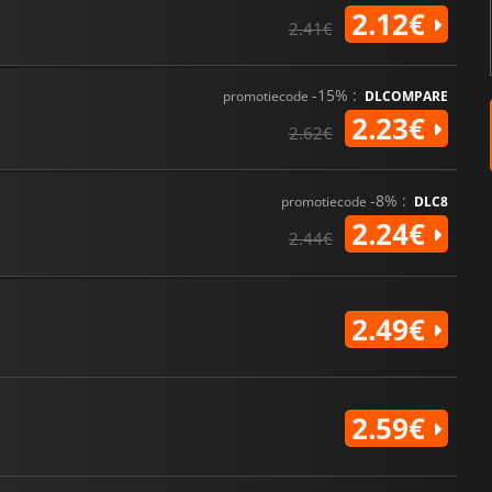
2.12€
2.41€
-15% :
promotiecode
DLCOMPARE
2.23€
2.62€
-8% :
promotiecode
DLC8
2.24€
2.44€
2.49€
2.59€