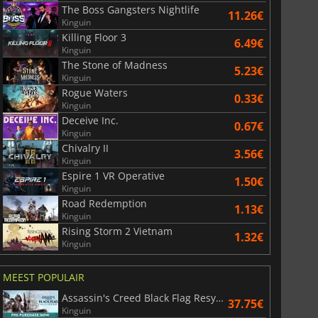
The Boss Gangsters Nightlife
11.26€
Kinguin
Killing Floor 3
6.49€
Kinguin
The Stone of Madness
5.23€
Kinguin
Rogue Waters
0.33€
Kinguin
36.10
€
41.13
€
Deceive Inc.
0.67€
Kinguin
Chivalry II
3.56€
Kinguin
Espire 1 VR Operative
1.50€
Kinguin
r's Gate 3
Elden Ring
Road Redemption
1.13€
Kinguin
Rising Storm 2 Vietnam
1.32€
Kinguin
MEEST POPULAIR
Assassin's Creed Black Flag Resynced
37.75€
Kinguin