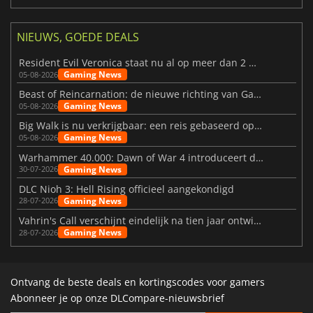
NIEUWS, GOEDE DEALS
Resident Evil Veronica staat nu al op meer dan 2 miljoen verlanglijstjes
Gaming News
05-08-2026
Beast of Reincarnation: de nieuwe richting van Game Freak
Gaming News
05-08-2026
Big Walk is nu verkrijgbaar: een reis gebaseerd op vriendschap
Gaming News
05-08-2026
Warhammer 40.000: Dawn of War 4 introduceert de Necron-factie
Gaming News
30-07-2026
DLC Nioh 3: Hell Rising officieel aangekondigd
Gaming News
28-07-2026
Vahrin's Call verschijnt eindelijk na tien jaar ontwikkeling
Gaming News
28-07-2026
Ontvang de beste deals en kortingscodes voor gamers
Abonneer je op onze DLCompare-nieuwsbrief