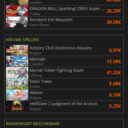
LootBar
DRAGON BALL Sparking! ZERO Super Limit Breaking NEO
26.29€
Yuplay
Resident Evil Requiem
30.00€
Game Boost
NIEUWE SPELLEN
ReStory Chill Electronics Repairs
6.97€
Kinguin
Montabi
12.09€
LOADED
Marvel Tokon Fighting Souls
41.22€
LDShop
Doloc Town
5.09€
Eneba
Akatori
6.10€
Kinguin
HellSlave 2 Judgment of the Archon
5.25€
Kinguin
BINNENKORT BESCHIKBAAR