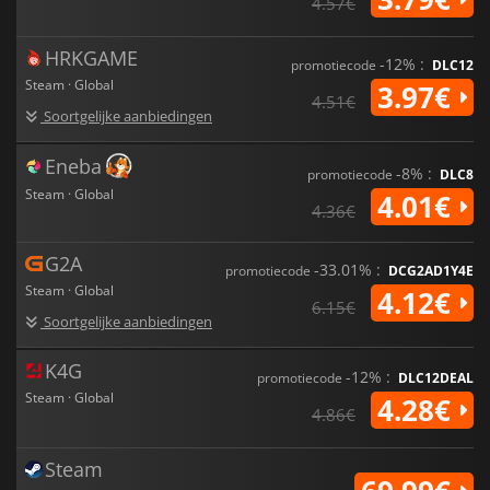
4.57€
HRKGAME
-12% :
promotiecode
DLC12
Steam · Global
3.97€
4.51€
Soortgelijke aanbiedingen
Eneba
-8% :
promotiecode
DLC8
Steam · Global
4.01€
4.36€
G2A
-33.01% :
promotiecode
DCG2AD1Y4E
Steam · Global
4.12€
6.15€
Soortgelijke aanbiedingen
K4G
-12% :
promotiecode
DLC12DEAL
Steam · Global
4.28€
4.86€
Steam