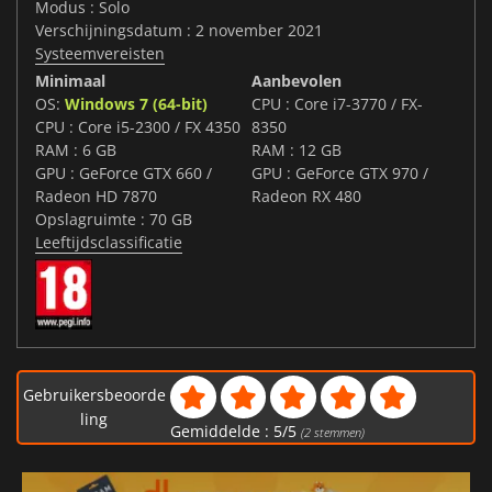
Modus : Solo
Verschijningsdatum : 2 november 2021
Systeemvereisten
Minimaal
Aanbevolen
OS:
Windows 7 (64-bit)
CPU : Core i7-3770 / FX-
CPU : Core i5-2300 / FX 4350
8350
RAM : 6 GB
RAM : 12 GB
GPU : GeForce GTX 660 /
GPU : GeForce GTX 970 /
Radeon HD 7870
Radeon RX 480
Opslagruimte : 70 GB
Leeftijdsclassificatie
Gebruikersbeoorde
ling
Gemiddelde :
5
/
5
(
2
stemmen)