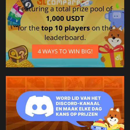
Featuring a total prize pool of
1,000 USDT
for the
top 10 players
on the
leaderboard.
4 WAYS TO WIN BIG!