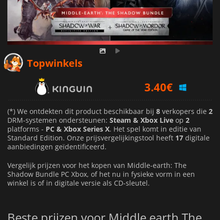
Topwinkels
3.40
€
4.01
€
3.79
€
(*) We ontdekten dit product beschikbaar bij
8
verkopers die
2
DRM-systemen ondersteunen:
Steam & Xbox Live
op
2
platforms -
PC & Xbox Series X
. Het spel komt in editie van
Standard Edition. Onze prijsvergelijkingstool heeft
17
digitale
aanbiedingen geïdentificeerd.
Vergelijk prijzen voor het kopen van Middle-earth: The
Shadow Bundle PC Xbox, of het nu in fysieke vorm in een
winkel is of in digitale versie als CD-sleutel.
Beste prijzen voor Middle earth The