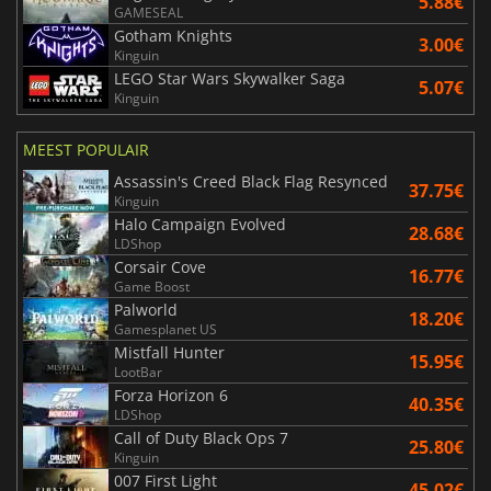
5.88€
GAMESEAL
Gotham Knights
3.00€
Kinguin
LEGO Star Wars Skywalker Saga
5.07€
Kinguin
MEEST POPULAIR
Assassin's Creed Black Flag Resynced
37.75€
Kinguin
Halo Campaign Evolved
28.68€
LDShop
Corsair Cove
16.77€
Game Boost
Palworld
18.20€
Gamesplanet US
Mistfall Hunter
15.95€
LootBar
Forza Horizon 6
40.35€
LDShop
Call of Duty Black Ops 7
25.80€
Kinguin
007 First Light
45.02€