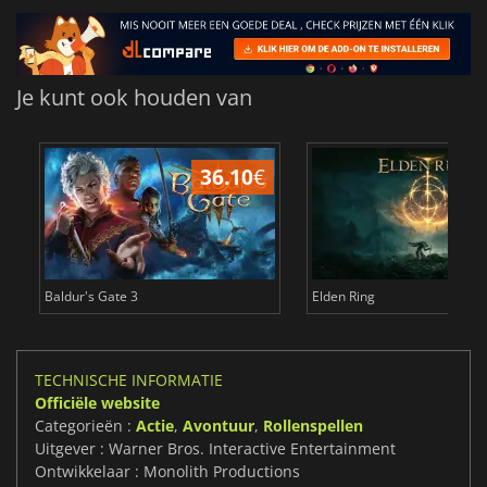
Je kunt ook houden van
36.10
€
4
Baldur's Gate 3
Elden Ring
TECHNISCHE INFORMATIE
Officiële website
Categorieën :
Actie
,
Avontuur
,
Rollenspellen
Uitgever : Warner Bros. Interactive Entertainment
Ontwikkelaar : Monolith Productions