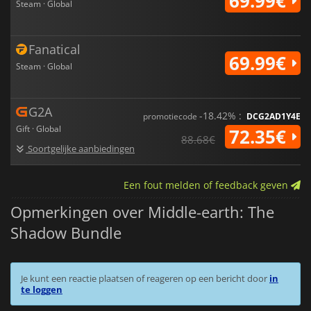
69.99€
Steam · Global
Fanatical
69.99€
Steam · Global
G2A
-18.42% :
promotiecode
DCG2AD1Y4E
Gift · Global
72.35€
88.68€
Soortgelijke aanbiedingen
Een fout melden of feedback geven
Opmerkingen over Middle-earth: The
Shadow Bundle
Je kunt een reactie plaatsen of reageren op een bericht door
in
te loggen