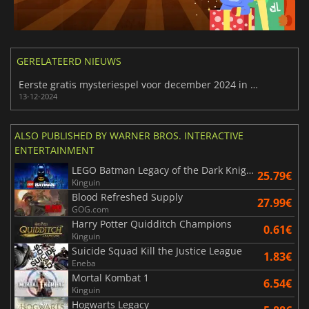
GERELATEERD NIEUWS
Eerste gratis mysteriespel voor december 2024 in Epic Games Store onthuld
13-12-2024
ALSO PUBLISHED BY WARNER BROS. INTERACTIVE
ENTERTAINMENT
LEGO Batman Legacy of the Dark Knight
25.79€
Kinguin
Blood Refreshed Supply
27.99€
GOG.com
Harry Potter Quidditch Champions
0.61€
Kinguin
Suicide Squad Kill the Justice League
1.83€
Eneba
Mortal Kombat 1
6.54€
Kinguin
Hogwarts Legacy