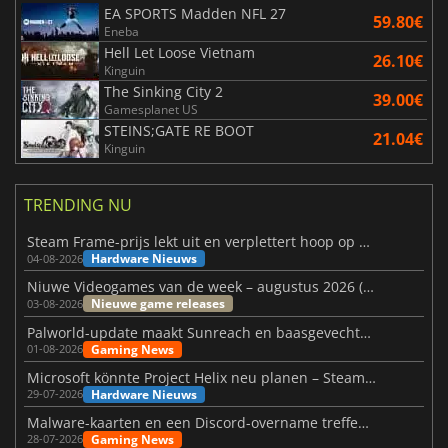
EA SPORTS Madden NFL 27
59.80€
Eneba
Hell Let Loose Vietnam
26.10€
Kinguin
The Sinking City 2
39.00€
Gamesplanet US
STEINS;GATE RE BOOT
21.04€
Kinguin
TRENDING NU
Steam Frame-prijs lekt uit en verplettert hoop op betaalbare VR
Hardware Nieuws
04-08-2026
Niuwe Videogames van de week – augustus 2026 (week 32)
Nieuwe game releases
03-08-2026
Palworld-update maakt Sunreach en baasgevechten stabieler
Gaming News
01-08-2026
Microsoft könnte Project Helix neu planen – Steam-Support wackelt
Hardware Nieuws
29-07-2026
Malware-kaarten en een Discord-overname treffen Meccha Chameleon
Gaming News
28-07-2026