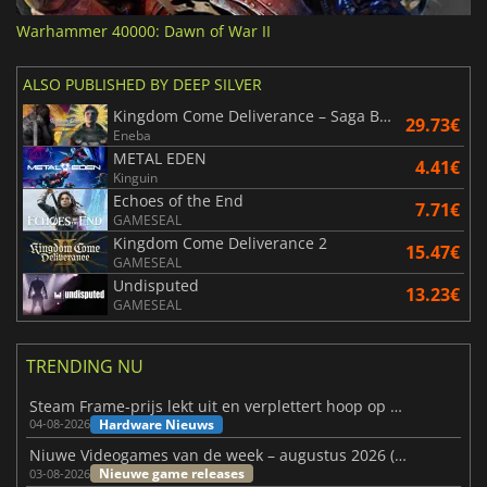
Warhammer 40000: Dawn of War II
ALSO PUBLISHED BY DEEP SILVER
Kingdom Come Deliverance – Saga Bundle
29.73€
Eneba
METAL EDEN
4.41€
Kinguin
Echoes of the End
7.71€
GAMESEAL
Kingdom Come Deliverance 2
15.47€
GAMESEAL
Undisputed
13.23€
GAMESEAL
TRENDING NU
Steam Frame-prijs lekt uit en verplettert hoop op betaalbare VR
Hardware Nieuws
04-08-2026
Niuwe Videogames van de week – augustus 2026 (week 32)
Nieuwe game releases
03-08-2026