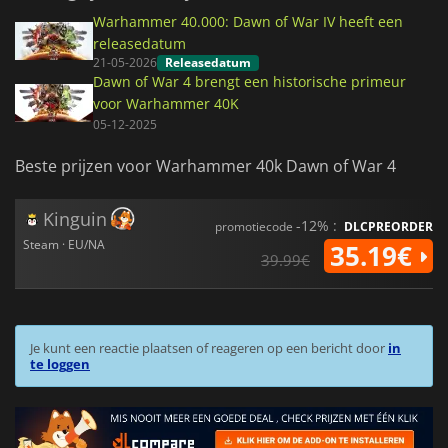
Warhammer 40.000: Dawn of War IV heeft een
releasedatum
21-05-2026
Releasedatum
Dawn of War 4 brengt een historische primeur
voor Warhammer 40K
05-12-2025
Beste prijzen voor Warhammer 40k Dawn of War 4
Kinguin
-12% :
promotiecode
DLCPREORDER
Steam · EU/NA
35.19€
39.99€
Je kunt een reactie plaatsen of reageren op een bericht door
in
te loggen