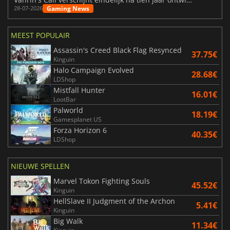
Gaming News
28-07-2026
MEEST POPULAIR
Assassin's Creed Black Flag Resynced
37.75€
Kinguin
Halo Campaign Evolved
28.68€
LDShop
Mistfall Hunter
16.01€
LootBar
Palworld
18.19€
Gamesplanet US
Forza Horizon 6
40.35€
LDShop
NIEUWE SPELLEN
Marvel Tokon Fighting Souls
45.52€
Kinguin
HellSlave II Judgment of the Archon
5.41€
Kinguin
Big Walk
11.34€