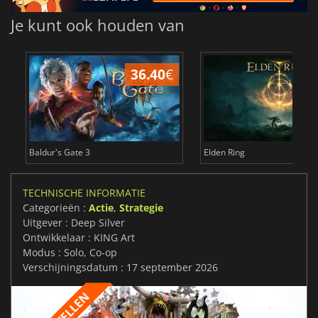
Je kunt ook houden van
36.40
€
4
Baldur's Gate 3
Elden Ring
TECHNISCHE INFORMATIE
Categorieën :
Actie
,
Strategie
Uitgever : Deep Silver
Ontwikkelaar : KING Art
Modus : Solo, Co-op
Verschijningsdatum : 17 september 2026