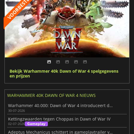
Bekijk Warhammer 40k Dawn of War 4 spelgegevens
en prijzen
WARHAMMER 40K DAWN OF WAR 4 NIEUWS
Warhammer 40.000: Dawn of War 4 introduceert de Necron-factie
30-07-2026
Kettingzwaarden tegen Choppas in Dawn of War IV
Gameplay
02-07-2026
Adeptus Mechanicus schittert in gameplaytrailer van Dawn of War 4