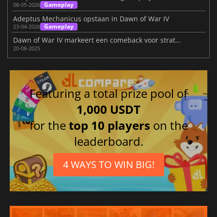
Gameplay
08-05-2026
Adeptus Mechanicus opstaan in Dawn of War IV
Gameplay
23-04-2026
Dawn of War IV markeert een comeback voor strategiefans
20-08-2025
Featuring a total prize pool of
1,000 USDT
for the
top 10 players
on the
leaderboard.
4 WAYS TO WIN BIG!