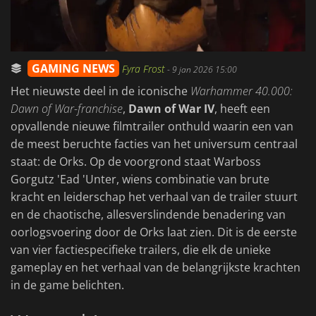
GAMING NEWS
Fyra Frost
-
9 jan 2026 15:00
Het nieuwste deel in de iconische
Warhammer 40.000:
Dawn of War-franchise
,
Dawn of War IV
, heeft een
opvallende nieuwe filmtrailer onthuld waarin een van
de meest beruchte facties van het universum centraal
staat: de Orks. Op de voorgrond staat Warboss
Gorgutz 'Ead 'Unter, wiens combinatie van brute
kracht en leiderschap het verhaal van de trailer stuurt
en de chaotische, allesverslindende benadering van
oorlogsvoering door de Orks laat zien. Dit is de eerste
van vier factiespecifieke trailers, die elk de unieke
gameplay en het verhaal van de belangrijkste krachten
in de game belichten.