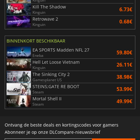
Kinguin
Kill The Shadow
6.73€
Kinguin
Retrowave 2
0.68€
Kinguin
BINNENKORT BESCHIKBAAR
EA SPORTS Madden NFL 27
59.80€
Eneba
Hell Let Loose Vietnam
26.11€
Kinguin
The Sinking City 2
38.98€
Gamesplanet US
STEINS;GATE RE BOOT
53.99€
Steam
Mortal Shell II
49.99€
Steam
Ontvang de beste deals en kortingscodes voor gamers
Abonneer je op onze DLCompare-nieuwsbrief