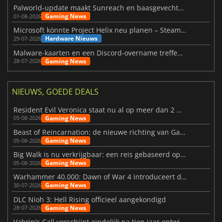
Palworld-update maakt Sunreach en baasgevechten stabieler
Gaming News
01-08-2026
Microsoft könnte Project Helix neu planen – Steam-Support wackelt
Hardware Nieuws
29-07-2026
Malware-kaarten en een Discord-overname treffen Meccha Chameleon
Gaming News
28-07-2026
NIEUWS, GOEDE DEALS
Resident Evil Veronica staat nu al op meer dan 2 miljoen verlanglijstjes
Gaming News
05-08-2026
Beast of Reincarnation: de nieuwe richting van Game Freak
Gaming News
05-08-2026
Big Walk is nu verkrijgbaar: een reis gebaseerd op vriendschap
Gaming News
05-08-2026
Warhammer 40.000: Dawn of War 4 introduceert de Necron-factie
Gaming News
30-07-2026
DLC Nioh 3: Hell Rising officieel aangekondigd
Gaming News
28-07-2026
Vahrin's Call verschijnt eindelijk na tien jaar ontwikkeling