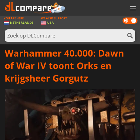
YOU ARE HERE
WE ALSO SUPPORT
Dark
SPELLEN
NETHERLANDS
USA
mode
GAME CARDS
SOFTWARE
Warhammer 40.000: Dawn
REWARDS
of War IV toont Orks en
NIEUWS
krijgsheer Gorgutz
LOG IN OF REGISTREER