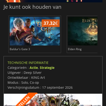
Je kunt ook houden van
37.32
€
4
Baldur's Gate 3
Elden Ring
TECHNISCHE INFORMATIE
Categorieën :
Actie
,
Strategie
Uitgever : Deep Silver
Ontwikkelaar : KING Art
Modus : Solo, Co-op
Verschijningsdatum : 17 september 2026