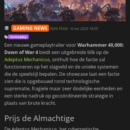
GAMING NEWS
Fyra Frost
-
8 mei 2026 18:00
Gameplay
Een nieuwe gameplaytrailer voor
Warhammer 40,000:
Dawn of War 4
biedt een uitgebreide blik op de
Adeptus Mechanicus
, onthult hoe de factie zal
functioneren op het slagveld en de unieke systemen
die de speelstijl bepalen. De showcase laat een factie
zien die is opgebouwd rond technologische
suprematie, fragiele maar zeer dodelijke eenheden en
een sterke nadruk op gecoördineerde strategie in
plaats van brute kracht.
Prijs de Almachtige
De Adeptus Mechanicus, het cybernetische