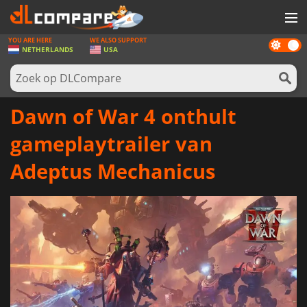
YOU ARE HERE
WE ALSO SUPPORT
Dark
SPELLEN
NETHERLANDS
USA
mode
GAME CARDS
SOFTWARE
Dawn of War 4 onthult
REWARDS
gameplaytrailer van
NIEUWS
Adeptus Mechanicus
LOG IN OF REGISTREER