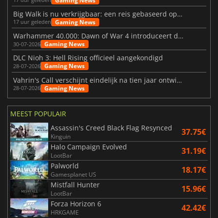
Gaming News
Big Walk is nu verkrijgbaar: een reis gebaseerd op vriendschap
Gaming News
17 uur geleden
Warhammer 40.000: Dawn of War 4 introduceert de Necron-factie
Gaming News
30-07-2026
DLC Nioh 3: Hell Rising officieel aangekondigd
Gaming News
28-07-2026
Vahrin's Call verschijnt eindelijk na tien jaar ontwikkeling
Gaming News
28-07-2026
MEEST POPULAIR
Assassin's Creed Black Flag Resynced
37.75€
Kinguin
Halo Campaign Evolved
31.19€
LootBar
Palworld
18.17€
Gamesplanet US
Mistfall Hunter
15.96€
LootBar
Forza Horizon 6
42.42€
HRKGAME