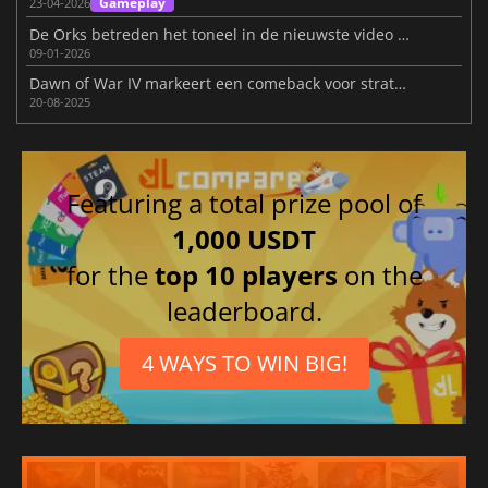
Gameplay
23-04-2026
De Orks betreden het toneel in de nieuwste video van Dawn of War IV
09-01-2026
Dawn of War IV markeert een comeback voor strategiefans
20-08-2025
Featuring a total prize pool of
1,000 USDT
for the
top 10 players
on the
leaderboard.
4 WAYS TO WIN BIG!