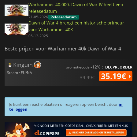
Warhammer 40.000: Dawn of War IV heeft een
releasedatum
21-05-2026
Releasedatum
Dawn of War 4 brengt een historische primeur
voor Warhammer 40K
05-12-2025
Beste prijzen voor Warhammer 40k Dawn of War 4
Kinguin
-12% :
promotiecode
DLCPREORDER
Steam · EU/NA
35.19€
39.99€
Je kunt een reactie plaatsen of reageren op een bericht door
in
te loggen