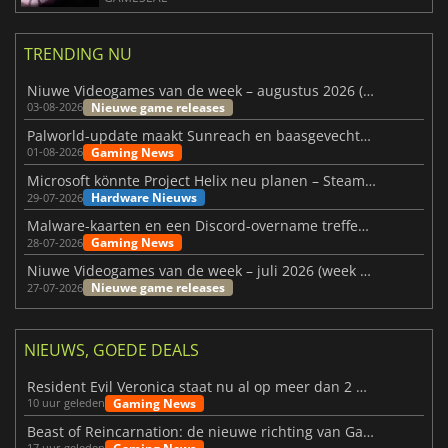
TRENDING NU
Niuwe Videogames van de week – augustus 2026 (week 32)
Nieuwe game releases
03-08-2026
Palworld-update maakt Sunreach en baasgevechten stabieler
Gaming News
01-08-2026
Microsoft könnte Project Helix neu planen – Steam-Support wackelt
Hardware Nieuws
29-07-2026
Malware-kaarten en een Discord-overname treffen Meccha Chameleon
Gaming News
28-07-2026
Niuwe Videogames van de week – juli 2026 (week 31)
Nieuwe game releases
27-07-2026
NIEUWS, GOEDE DEALS
Resident Evil Veronica staat nu al op meer dan 2 miljoen verlanglijstjes
Gaming News
10 uur geleden
Beast of Reincarnation: de nieuwe richting van Game Freak
17 uur geleden