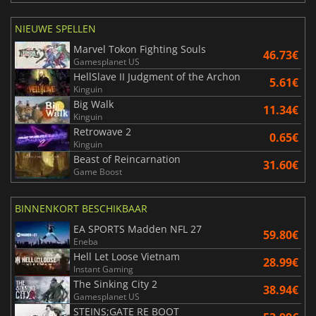
NIEUWE SPELLEN
Marvel Tokon Fighting Souls
46.73€
Gamesplanet US
HellSlave II Judgment of the Archon
5.61€
Kinguin
Big Walk
11.34€
Kinguin
Retrowave 2
0.65€
Kinguin
Beast of Reincarnation
31.60€
Game Boost
BINNENKORT BESCHIKBAAR
EA SPORTS Madden NFL 27
59.80€
Eneba
Hell Let Loose Vietnam
28.99€
Instant Gaming
The Sinking City 2
38.94€
Gamesplanet US
STEINS;GATE RE BOOT