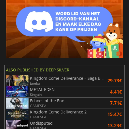
ALSO PUBLISHED BY DEEP SILVER
Kingdom Come Deliverance – Saga Bundle
29.73€
Eneba
METAL EDEN
4.41€
Kinguin
Echoes of the End
7.71€
GAMESEAL
Kingdom Come Deliverance 2
15.47€
GAMESEAL
Undisputed
13.23€
GAMESEAL