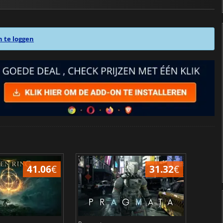
n te loggen
41.06
€
31.32
€