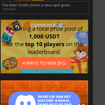
The Elder Scrolls Online is deze april gratis
18-04-2022
Featuring a total prize pool of
1,000 USDT
for the
top 10 players
on the
leaderboard.
4 WAYS TO WIN BIG!