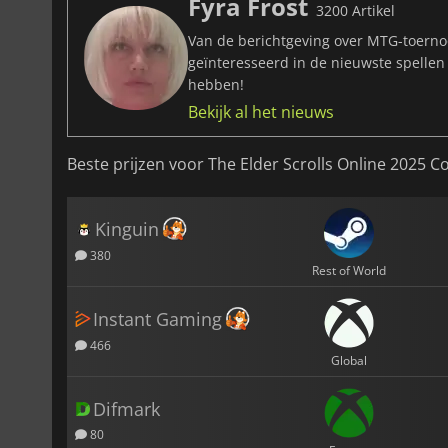
Fyra Frost
3200 Artikel
Van de berichtgeving over MTG-toernoo
geïnteresseerd in de nieuwste spellen
hebben!
Bekijk al het nieuws
Beste prijzen voor The Elder Scrolls Online 2025 C
Kinguin
380
Rest of World
Instant Gaming
466
Global
Difmark
80