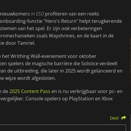
ls nieuwkomers
in ESO
profiteren van een reeks
e onboarding-functie "Hero's Return" helpt terugkerende
temen van het spel. Er zijn ook verbeteringen
rnmechanieken zoals Wayshrines, en de kaart in de
ie door Tamriel.
te het Writhing Wall-evenement voor oktober
n spelers de magische barrière die Solstice verdeelt
an de uitbreiding, die later in 2025 wordt gelanceerd en
e wijze wordt afgesloten.
n de
2025 Content Pass
en is nu verkrijgbaar voor pc- en
vergelijker. Console-spelers op PlayStation en Xbox
Deel