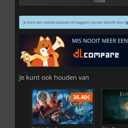
Europe
Je kunt een reactie plaatsen of reageren op een bericht door
i
Je kunt ook houden van
45.16
€
36.40
€