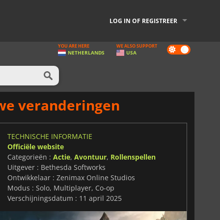
LOG IN OF REGISTREER
YOU ARE HERE
WE ALSO SUPPORT
Dark
NETHERLANDS
USA
mode
uwe veranderingen
TECHNISCHE INFORMATIE
Officiële website
Categorieën :
Actie
,
Avontuur
,
Rollenspellen
Uitgever : Bethesda Softworks
Ontwikkelaar : Zenimax Online Studios
Modus : Solo, Multiplayer, Co-op
Verschijningsdatum : 11 april 2025