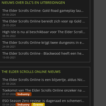
NIEUWS OVER DLC'S EN UITBREIDINGEN
The Elder Scrolls Online: Gold Road gameplay launch trailer onthuld
04-06-2024
The Elder Scrolls Online bereidt zich voor op Gold Road
28-05-2024
High Isle is nu al beschikbaar voor The Elder Scrolls Online
08-06-2022
The Elder Scrolls Online krijgt twee dungeons in een nieuwe DLC
24-08-2021
The Elder Scrolls Online - Blackwood heeft een heel duistere oorsprong
13-05-2021
THE ELDER SCROLLS ONLINE NIEUWS
The Elder Scrolls Online is een blijvertje, aldus Nick Giacomini
01-08-2026
Toekomst van The Elder Scrolls Online onzeker na ontslagen Bethesda
Industry
07-07-2026
ESO Season Zero review: is dageraad en schemering het waard?
Industry
Events
03-04-2026