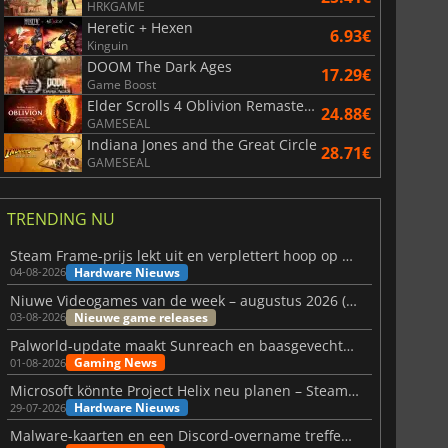
HRKGAME
Heretic + Hexen
6.93€
Kinguin
DOOM The Dark Ages
17.29€
Game Boost
Elder Scrolls 4 Oblivion Remastered
24.88€
GAMESEAL
Indiana Jones and the Great Circle
28.71€
GAMESEAL
TRENDING NU
Steam Frame-prijs lekt uit en verplettert hoop op betaalbare VR
Hardware Nieuws
04-08-2026
Niuwe Videogames van de week – augustus 2026 (week 32)
Nieuwe game releases
03-08-2026
Palworld-update maakt Sunreach en baasgevechten stabieler
Gaming News
01-08-2026
Microsoft könnte Project Helix neu planen – Steam-Support wackelt
Hardware Nieuws
29-07-2026
Malware-kaarten en een Discord-overname treffen Meccha Chameleon