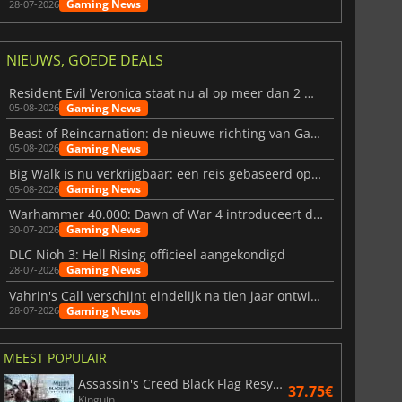
Gaming News
28-07-2026
NIEUWS, GOEDE DEALS
Resident Evil Veronica staat nu al op meer dan 2 miljoen verlanglijstjes
Gaming News
05-08-2026
Beast of Reincarnation: de nieuwe richting van Game Freak
Gaming News
05-08-2026
Big Walk is nu verkrijgbaar: een reis gebaseerd op vriendschap
Gaming News
05-08-2026
Warhammer 40.000: Dawn of War 4 introduceert de Necron-factie
Gaming News
30-07-2026
DLC Nioh 3: Hell Rising officieel aangekondigd
Gaming News
28-07-2026
Vahrin's Call verschijnt eindelijk na tien jaar ontwikkeling
6.77
€
15.48
€
Gaming News
28-07-2026
MEEST POPULAIR
Assassin's Creed Black Flag Resynced
37.75€
Kinguin