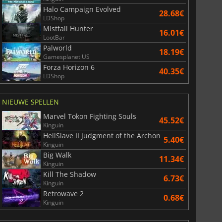
War WARHAMMER 3
Lies Of P
Halo Campaign Evolved
28.68€
LDShop
Mistfall Hunter
16.01€
LootBar
Palworld
18.19€
Gamesplanet US
Forza Horizon 6
40.35€
LDShop
NIEUWE SPELLEN
Marvel Tokon Fighting Souls
45.52€
Kinguin
HellSlave II Judgment of the Archon
5.40€
Kinguin
Big Walk
11.34€
Kinguin
Kill The Shadow
6.73€
Kinguin
Retrowave 2
0.68€
Kinguin