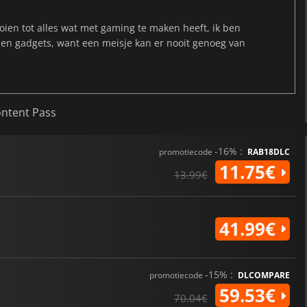
ien tot alles wat met gaming te maken heeft, ik ben
 en gadgets, want een meisje kan er nooit genoeg van
ontent Pass
-16% :
promotiecode
RAB18DLC
11.75€
13.99€
41.99€
-15% :
promotiecode
DLCOMPARE
59.53€
70.04€