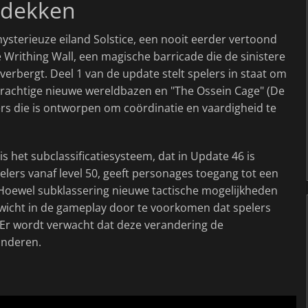
tdekken
sterieuze eiland Solstice, een nooit eerder vertoond
Writhing Wall, een magische barricade die de sinistere
 verbergt. Deel 1 van de update stelt spelers in staat om
krachtige nieuwe wereldbazen en "The Ossein Cage" (De
ers die is ontworpen om coördinatie en vaardigheid te
s het subclassificatiesysteem, dat in Update 46 is
elers vanaf level 50, geeft personages toegang tot een
. Hoewel subklassering nieuwe tactische mogelijkheden
nwicht in de gameplay door te voorkomen dat spelers
. Er wordt verwacht dat deze verandering de
anderen.