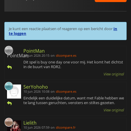
Je kunt een reactie plaatsen of reageren op een bericht door
in
te loggen
PointMan
10 jun 2026 20:15
on
dlcompare.es
Dit spel is buy one day one voor mij. Het komt het dichtst
in de buurt van RDR2.
View original
SerYohoho
10 jun 2026 10:08
on
dlcompare.es
Eindelijk een duidelijke datum, want met Fable hebben we
te lang tussen geruchten, vensters en stiltes gezeten.
View original
Lielith
10 jun 2026 07:59
on
dlcompare.fr