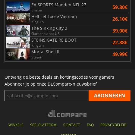
EA SPORTS Madden NFL 27
59.80€
Eneba
Hell Let Loose Vietnam
26.10€
Kinguin
The Sinking City 2
39.00€
Gamesplanet US
STEINS;GATE RE BOOT
22.88€
Kinguin
Mortal Shell II
49.99€
Steam
Ontvang de beste deals en kortingscodes voor gamers
Abonneer je op onze DLCompare-nieuwsbrief
WINKELS
SPELPLATFORM
CONTACT
FAQ
PRIVACYBELEID