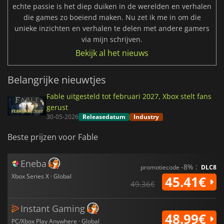
echte passie is het diep duiken in de werelden en verhalen
die games zo boeiend maken. Nu zet ik me in om die
unieke inzichten en verhalen te delen met andere gamers
via mijn schrijven.
Bekijk al het nieuws
Belangrijke nieuwtjes
Fable uitgesteld tot februari 2027, Xbox stelt fans
gerust
30-05-2026
Releasedatum
Industry
Beste prijzen voor Fable
Eneba
-8% :
promotiecode
DLC8
Xbox Series X · Global
45.41€
49.36€
Instant Gaming
48.99€
PC/Xbox Play Anywhere · Global