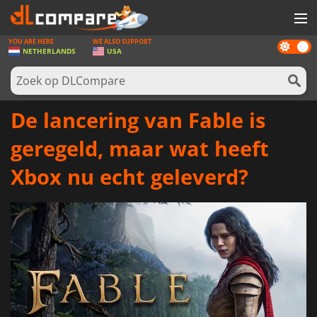
YOU ARE HERE
WE ALSO SUPPORT
Dark
SPELLEN
NETHERLANDS
USA
mode
GAME CARDS
SOFTWARE
De lancering van Fable is
REWARDS
geregeld, maar wat heeft
NIEUWS
Xbox nu echt geleverd?
LOG IN OF REGISTREER