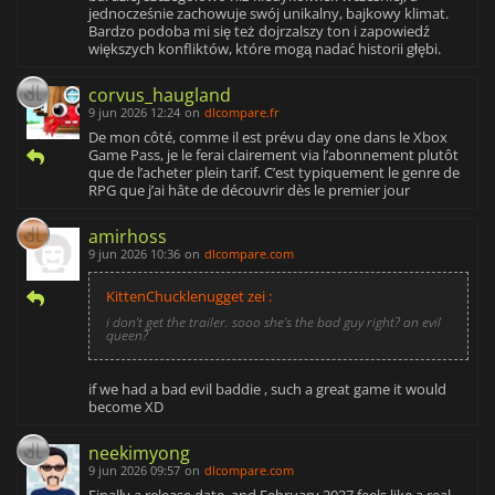
jednocześnie zachowuje swój unikalny, bajkowy klimat.
Bardzo podoba mi się też dojrzalszy ton i zapowiedź
większych konfliktów, które mogą nadać historii głębi.
corvus_haugland
9 jun 2026 12:24
on
dlcompare.fr
De mon côté, comme il est prévu day one dans le Xbox
Game Pass, je le ferai clairement via l’abonnement plutôt
que de l’acheter plein tarif. C’est typiquement le genre de
RPG que j’ai hâte de découvrir dès le premier jour
amirhoss
9 jun 2026 10:36
on
dlcompare.com
KittenChucklenugget zei :
i don't get the trailer. sooo she's the bad guy right? an evil
queen?
if we had a bad evil baddie , such a great game it would
become XD
neekimyong
9 jun 2026 09:57
on
dlcompare.com
Finally a release date, and February 2027 feels like a real