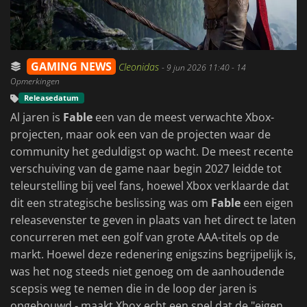
GAMING NEWS
Cleonidas
-
9 jun 2026 11:40
- 14
Opmerkingen
Releasedatum
Al jaren is
Fable
een van de meest verwachte Xbox-
projecten, maar ook een van de projecten waar de
community het geduldigst op wacht. De meest recente
verschuiving van de game naar begin 2027 leidde tot
teleurstelling bij veel fans, hoewel Xbox verklaarde dat
dit een strategische beslissing was om
Fable
een eigen
releasevenster te geven in plaats van het direct te laten
concurreren met een golf van grote AAA-titels op de
markt. Hoewel deze redenering enigszins begrijpelijk is,
was het nog steeds niet genoeg om de aanhoudende
scepsis weg te nemen die in de loop der jaren is
opgebouwd - maakt Xbox echt een spel dat de "eigen