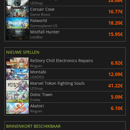
28.68€
LDShop
Corsair Cove
16.77€
Game Boost
Palworld
18.20€
Gamesplanet US
Mistfall Hunter
15.95€
LootBar
NIEUWE SPELLEN
ReStory Chill Electronics Repairs
6.92€
Kinguin
Montabi
12.09€
LOADED
Marvel Tokon Fighting Souls
41.22€
LDShop
Doloc Town
5.09€
Eneba
Akatori
6.10€
Kinguin
BINNENKORT BESCHIKBAAR