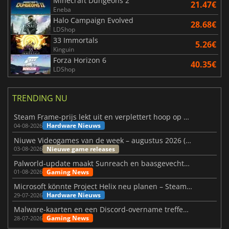
Minecraft Dungeons 2
21.47€
Eneba
Halo Campaign Evolved
28.68€
LDShop
33 Immortals
5.26€
Kinguin
Forza Horizon 6
40.35€
LDShop
TRENDING NU
Steam Frame-prijs lekt uit en verplettert hoop op betaalbare VR
Hardware Nieuws
04-08-2026
Niuwe Videogames van de week – augustus 2026 (week 32)
Nieuwe game releases
03-08-2026
Palworld-update maakt Sunreach en baasgevechten stabieler
Gaming News
01-08-2026
Microsoft könnte Project Helix neu planen – Steam-Support wackelt
Hardware Nieuws
29-07-2026
Malware-kaarten en een Discord-overname treffen Meccha Chameleon
Gaming News
28-07-2026