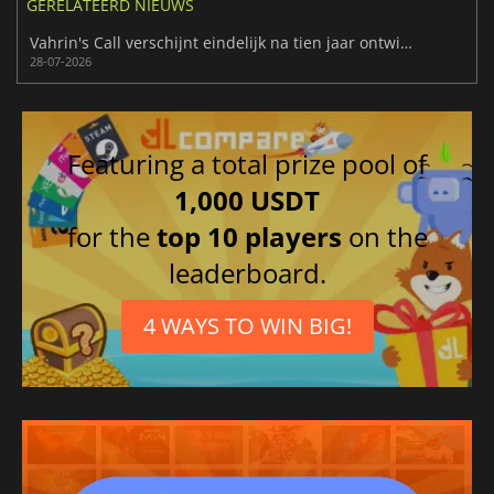
GERELATEERD NIEUWS
Vahrin's Call verschijnt eindelijk na tien jaar ontwikkeling
28-07-2026
Featuring a total prize pool of
1,000 USDT
for the
top 10 players
on the
leaderboard.
4 WAYS TO WIN BIG!