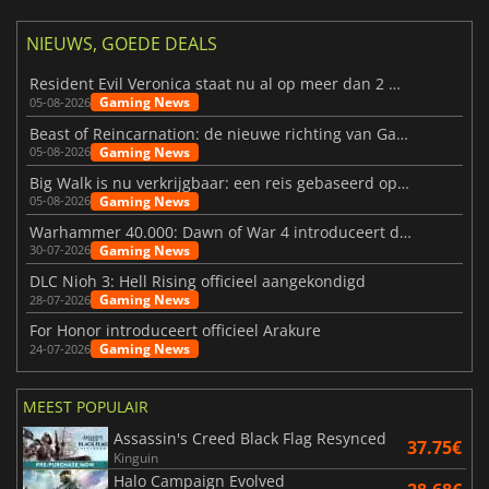
NIEUWS, GOEDE DEALS
Resident Evil Veronica staat nu al op meer dan 2 miljoen verlanglijstjes
Gaming News
05-08-2026
Beast of Reincarnation: de nieuwe richting van Game Freak
Gaming News
05-08-2026
Big Walk is nu verkrijgbaar: een reis gebaseerd op vriendschap
Gaming News
05-08-2026
Warhammer 40.000: Dawn of War 4 introduceert de Necron-factie
Gaming News
30-07-2026
DLC Nioh 3: Hell Rising officieel aangekondigd
Gaming News
28-07-2026
For Honor introduceert officieel Arakure
Gaming News
24-07-2026
MEEST POPULAIR
Assassin's Creed Black Flag Resynced
37.75€
Kinguin
Halo Campaign Evolved