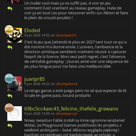
Un trailer cool mais ça ne suffit pas. A voir en jeu
comment il est vraiment au niveau gameplay. Hate de
voir ça en tout cas pour retourner enfin sur Albion et faire
le plein de crousti-poulets !
Eloded
9 jun 2026 14:52
on
dlcompare.fr
C’est le jeu que j’attends le plus en 2027 tant tout ce qui a
été montré m’a donné envie. L’univers, l’ambiance et la
direction artistique semblent vraiment réussir à capturer
l’esprit de la licence. Mon seul petit regret, c’est l’absence
de véritable gameplay : j’aurais aimé voir une séquence de
jeu plus longue pour me faire une meilleure idée
juanpr85
9 jun 2026 14:22
on
dlcompare.es
Le tengo ganas a este juego pero no sé que esperar de él.
Si sale en game pass, tocará probarlo
69bc5cc4aec43_felicino_thefelix_grewano
9 jun 2026 13:09
on
dlcompare.pl
Nowy zwiastun Fable zrobił na mnie ogromne wrażenie!
Widać, że Playground Games podchodzi do projektu z
wielkimi ambicjami – świat Albionu wygląda piękniej i
bardziej szczegółowo niż kiedykolwiek wcześniej, a