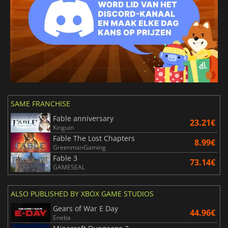
SAME FRANCHISE
Fable anniversary
23.21€
Kinguin
Fable The Lost Chapters
8.99€
GreenmanGaming
Fable 3
73.14€
GAMESEAL
ALSO PUBLISHED BY XBOX GAME STUDIOS
Gears of War E Day
44.96€
Eneba