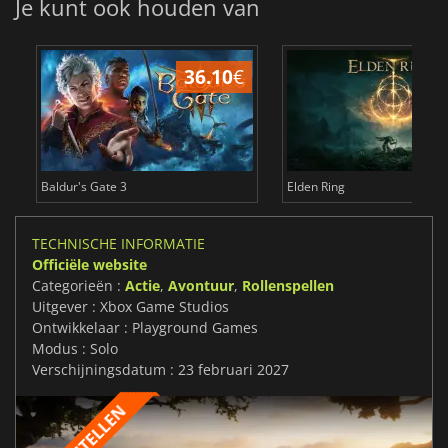
Je kunt ook houden van
36.10
€
4
Baldur's Gate 3
Elden Ring
TECHNISCHE INFORMATIE
Officiële website
Categorieën :
Actie
,
Avontuur
,
Rollenspellen
Uitgever : Xbox Game Studios
Ontwikkelaar : Playground Games
Modus : Solo
Verschijningsdatum : 23 februari 2027