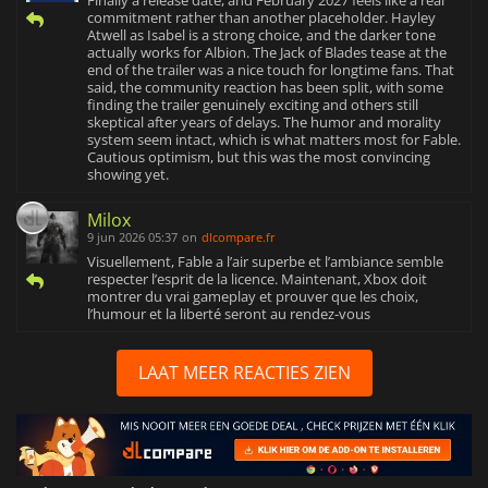
commitment rather than another placeholder. Hayley
Atwell as Isabel is a strong choice, and the darker tone
actually works for Albion. The Jack of Blades tease at the
end of the trailer was a nice touch for longtime fans. That
said, the community reaction has been split, with some
finding the trailer genuinely exciting and others still
skeptical after years of delays. The humor and morality
system seem intact, which is what matters most for Fable.
Cautious optimism, but this was the most convincing
showing yet.
Milox
9 jun 2026 05:37
on
dlcompare.fr
Visuellement, Fable a l’air superbe et l’ambiance semble
respecter l’esprit de la licence. Maintenant, Xbox doit
montrer du vrai gameplay et prouver que les choix,
l’humour et la liberté seront au rendez-vous
LAAT MEER REACTIES ZIEN