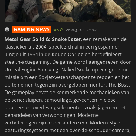
GAMING NEWS
AlexP
-
26 aug 2025 08:47
Metal Gear Solid Δ: Snake Eater
, een remake van de
klassieker uit 2004, speelt zich af in een gespannen
jungle uit 1964 in de Koude Oorlog en herdefinieert
stealth-actiegaming. De game wordt aangedreven door
Unreal Engine 5 en volgt Naked Snake op een geheime
missie om een Sovjet-wetenschapper te redden en het
op te nemen tegen zijn overgelopen mentor, The Boss.
De gameplay bevat de kenmerkende mechanieken van
de serie: sluipen, camouflage, gevechten in close-
quarters en overlevingselementen zoals jagen en het
behandelen van verwondingen. Moderne
verbeteringen zijn onder andere een Modern Style-
besturingssysteem met een over-de-schouder-camera,