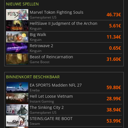
NIEUWE SPELLEN
Marvel Tokon Fighting Souls
46.73€
Gamesplanet US
HellSlave II Judgment of the Archon
5.61€
Kinguin
Big Walk
11.34€
Kinguin
Retrowave 2
0.65€
Kinguin
Beast of Reincarnation
31.60€
Game Boost
BINNENKORT BESCHIKBAAR
EA SPORTS Madden NFL 27
59.80€
Eneba
Hell Let Loose Vietnam
28.99€
Instant Gaming
The Sinking City 2
38.94€
Gamesplanet US
STEINS;GATE RE BOOT
53.99€
Steam