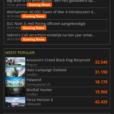
Big Walk is nu verkrijgbaar: een reis gebaseerd op vriendschap
Gaming News
19 uur geleden
Warhammer 40.000: Dawn of War 4 introduceert de Necron-factie
Gaming News
30-07-2026
DLC Nioh 3: Hell Rising officieel aangekondigd
Gaming News
28-07-2026
Vahrin's Call verschijnt eindelijk na tien jaar ontwikkeling
Gaming News
28-07-2026
MEEST POPULAIR
Assassin's Creed Black Flag Resynced
33.54€
Kinguin
Halo Campaign Evolved
31.19€
LootBar
Palworld
18.17€
Gamesplanet US
Mistfall Hunter
15.96€
LootBar
Forza Horizon 6
42.42€
HRKGAME