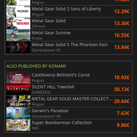
Kinguin
Metal Gear Solid 2 Sons of Liberty
12.29€
Kinguin
Metal Gear Solid
13.36€
Difmark
Metal Gear Survive
16.55€
Eneba
Metal Gear Solid 5 The Phantom Pain
13.84€
Gamesplanet US
ALSO PUBLISHED BY KONAMI
Castlevania Belmont's Curse
18.92€
Kinguin
SILENT HILL Townfall
30.13€
GAMESEAL
METAL GEAR SOLID MASTER COLLECTION Vol.2
29.64€
Kinguin
Darwin's Paradox!
7.63€
Gamesplanet UK
Super Bomberman Collection
9.86€
K4G