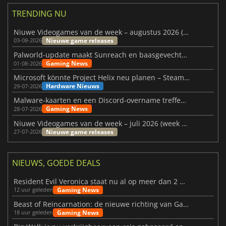
TRENDING NU
Niuwe Videogames van de week – augustus 2026 (week 32)
Nieuwe game releases
03-08-2026
Palworld-update maakt Sunreach en baasgevechten stabieler
Gaming News
01-08-2026
Microsoft könnte Project Helix neu planen – Steam-Support wackelt
Hardware Nieuws
29-07-2026
Malware-kaarten en een Discord-overname treffen Meccha Chameleon
Gaming News
28-07-2026
Niuwe Videogames van de week – juli 2026 (week 31)
Nieuwe game releases
27-07-2026
NIEUWS, GOEDE DEALS
Resident Evil Veronica staat nu al op meer dan 2 miljoen verlanglijstjes
Gaming News
12 uur geleden
Beast of Reincarnation: de nieuwe richting van Game Freak
Gaming News
18 uur geleden