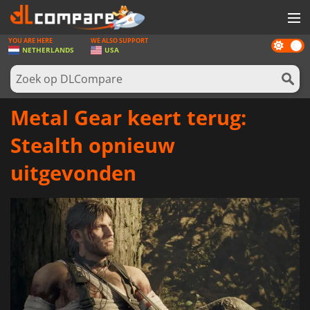
YOU ARE HERE
WE ALSO SUPPORT
Dark
SPELLEN
NETHERLANDS
USA
mode
GAME CARDS
SOFTWARE
Metal Gear keert terug:
REWARDS
Stealth opnieuw
NIEUWS
uitgevonden
LOG IN OF REGISTREER