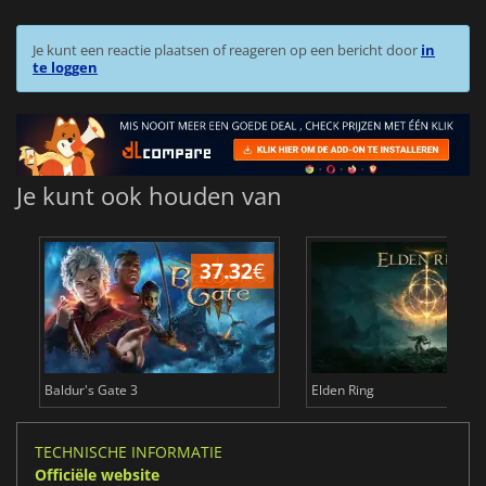
Je kunt een reactie plaatsen of reageren op een bericht door
in
te loggen
Je kunt ook houden van
37.32
€
4
Baldur's Gate 3
Elden Ring
TECHNISCHE INFORMATIE
Officiële website