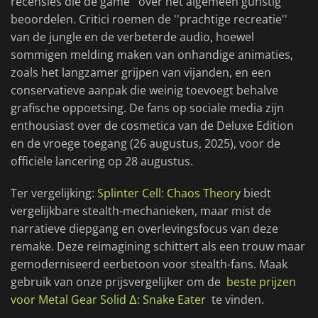
recensies die de game ''over het algemeen gunstig''
beoordelen. Critici roemen de ''prachtige recreatie''
van de jungle en de verbeterde audio, hoewel
sommigen melding maken van onhandige animaties,
zoals het langzamer grijpen van vijanden, en een
conservatieve aanpak die weinig toevoegt behalve
grafische oppoetsing. De fans op sociale media zijn
enthousiast over de cosmetica van de Deluxe Edition
en de vroege toegang (26 augustus, 2025), voor de
officiële lancering op 28 augustus.
Ter vergelijking:
Splinter Cell: Chaos Theory
biedt
vergelijkbare stealth-mechanieken, maar mist de
narratieve diepgang en overlevingsfocus van deze
remake. Deze reimagining schittert als een trouw maar
gemoderniseerd eerbetoon voor stealth-fans. Maak
gebruik van onze prijsvergelijker om de
beste prijzen
voor Metal Gear Solid Δ: Snake Eater
te vinden.