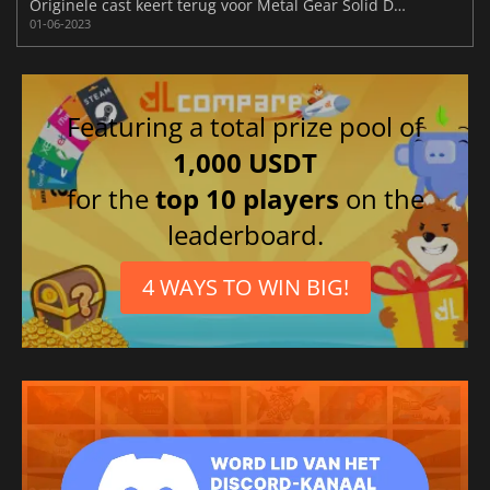
Originele cast keert terug voor Metal Gear Solid Delta-maar geen Kojima
01-06-2023
Featuring a total prize pool of
1,000 USDT
for the
top 10 players
on the
leaderboard.
4 WAYS TO WIN BIG!