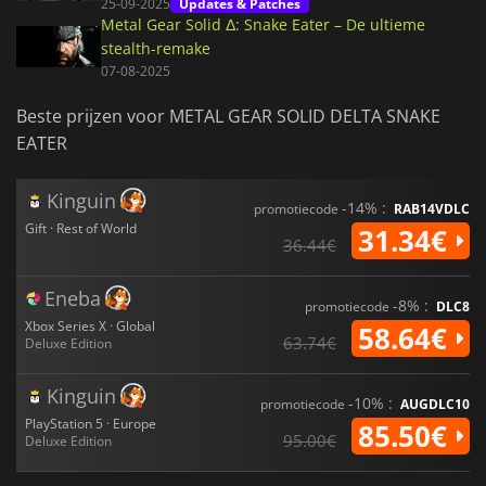
25-09-2025
Updates & Patches
Metal Gear Solid Δ: Snake Eater – De ultieme
stealth-remake
07-08-2025
Beste prijzen voor METAL GEAR SOLID DELTA SNAKE
EATER
Kinguin
-14% :
promotiecode
RAB14VDLC
Gift · Rest of World
31.34€
36.44€
Eneba
-8% :
promotiecode
DLC8
Xbox Series X · Global
58.64€
63.74€
Deluxe Edition
Kinguin
-10% :
promotiecode
AUGDLC10
PlayStation 5 · Europe
85.50€
95.00€
Deluxe Edition