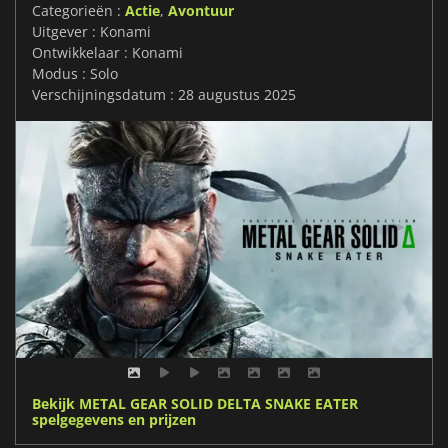
Categorieën :
Actie
,
Avontuur
Uitgever : Konami
Ontwikkelaar : Konami
Modus : Solo
Verschijningsdatum : 28 augustus 2025
Bekijk METAL GEAR SOLID DELTA SNAKE EATER
spelgegevens en prijzen