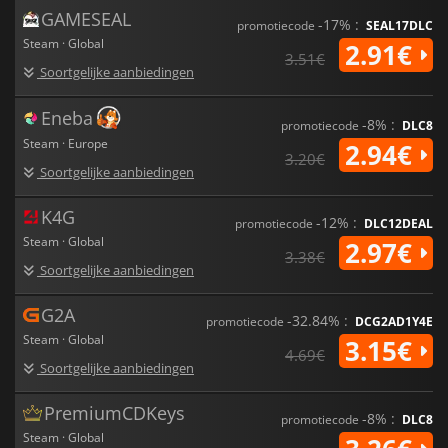
GAMESEAL
-17% :
promotiecode
SEAL17DLC
Steam · Global
2.91€
3.51€
Soortgelijke aanbiedingen
Eneba
-8% :
promotiecode
DLC8
Steam · Europe
2.94€
3.20€
Soortgelijke aanbiedingen
K4G
-12% :
promotiecode
DLC12DEAL
Steam · Global
2.97€
3.38€
Soortgelijke aanbiedingen
G2A
-32.84% :
promotiecode
DCG2AD1Y4E
Steam · Global
3.15€
4.69€
Soortgelijke aanbiedingen
PremiumCDKeys
-8% :
promotiecode
DLC8
Steam · Global