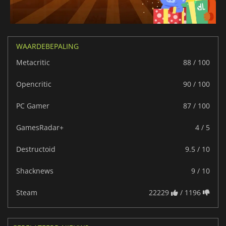
WAARDEBEPALING
Metacritic
88 / 100
Opencritic
90 / 100
PC Gamer
87 / 100
GamesRadar+
4 / 5
Destructoid
9.5 / 10
Shacknews
9 / 10
Steam
22229
/ 1196