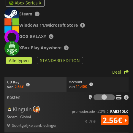
Xbox Series X
Steam
Windows 11/Microsoft Store
GOG GALAXY
XBox Play Anywhere
Alle typen
STANDARD EDITION
Deel
Account
CD Key
van
11.40€
van
2.56€
Kosten
Kosten
Kinguin
-20% :
promotiecode
RAB24DLC
Steam · Global
2.56€
3.20€
Soortgelijke aanbiedingen