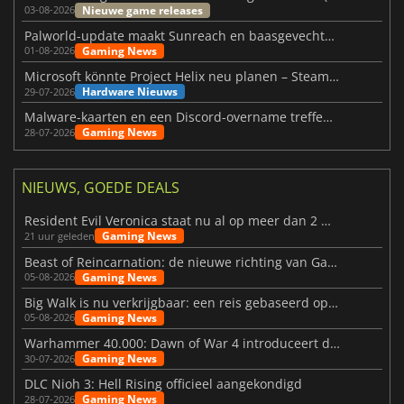
Nieuwe game releases
03-08-2026
Palworld-update maakt Sunreach en baasgevechten stabieler
Gaming News
01-08-2026
Microsoft könnte Project Helix neu planen – Steam-Support wackelt
Hardware Nieuws
29-07-2026
Malware-kaarten en een Discord-overname treffen Meccha Chameleon
Gaming News
28-07-2026
NIEUWS, GOEDE DEALS
Resident Evil Veronica staat nu al op meer dan 2 miljoen verlanglijstjes
Gaming News
21 uur geleden
Beast of Reincarnation: de nieuwe richting van Game Freak
Gaming News
05-08-2026
Big Walk is nu verkrijgbaar: een reis gebaseerd op vriendschap
Gaming News
05-08-2026
Warhammer 40.000: Dawn of War 4 introduceert de Necron-factie
Gaming News
30-07-2026
DLC Nioh 3: Hell Rising officieel aangekondigd
Gaming News
28-07-2026