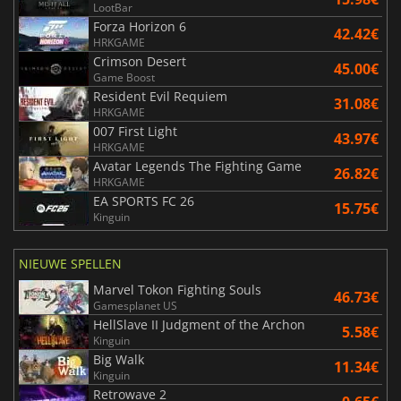
LootBar
Forza Horizon 6
42.42€
HRKGAME
Crimson Desert
45.00€
Game Boost
Resident Evil Requiem
31.08€
HRKGAME
007 First Light
43.97€
HRKGAME
Avatar Legends The Fighting Game
26.82€
HRKGAME
EA SPORTS FC 26
15.75€
Kinguin
NIEUWE SPELLEN
Marvel Tokon Fighting Souls
46.73€
Gamesplanet US
HellSlave II Judgment of the Archon
5.58€
Kinguin
Big Walk
11.34€
Kinguin
Retrowave 2