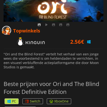
2.56
€
Topwinkels
2.94
€
3.89
€
"Ori and the Blind Forest" vertelt het verhaal van een jonge
wees die voorbestemd is om heldendaden te verrichten, in
een visueel verbluffende actieplatformgame die door Moon
Studios is gemaakt.
Beste prijzen voor Ori and The Blind
Forest Definitive Edition
PC
Switch
XboxOne