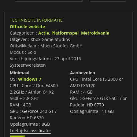
TECHNISCHE INFORMATIE
Officiële website
Categorieën :
Actie
,
Platformspel
,
Metroidvania
Uitgever : Xbox Game Studios
Ontwikkelaar : Moon Studios GmbH
Modus : Solo
Verschijningsdatum : 27 april 2016
Systeemvereisten
Minimaal
Aanbevolen
OS:
Windows 7
CPU : Intel Core i5 2300 or
CPU : Core 2 Duo E4500
AMD FX6120
2.2GHz / Athlon 64 X2
RAM : 4 GB
5600+ 2.8 GHz
GPU : GeForce GTX 550 Ti or
RAM : 4GB
Radeon HD 6770
GPU : GeForce 240 GT /
Opslagruimte : 11 GB
Radeon HD 6570
Opslagruimte : 8GB
Leeftijdsclassificatie