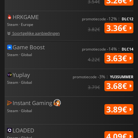
3.26€
3.54€
HRKGAME
-12% :
promotiecode
DLC12
Steam · Europe
3.36€
3.82€
Soortgelijke aanbiedingen
Game Boost
-14% :
promotiecode
DLC14
Steam · Global
3.63€
4.22€
Yuplay
-3% :
promotiecode
YU3SUMMER
Steam · Global
3.68€
3.79€
Instant Gaming
3.89€
Steam · Global
LOADED
4.09€
Steam · Global