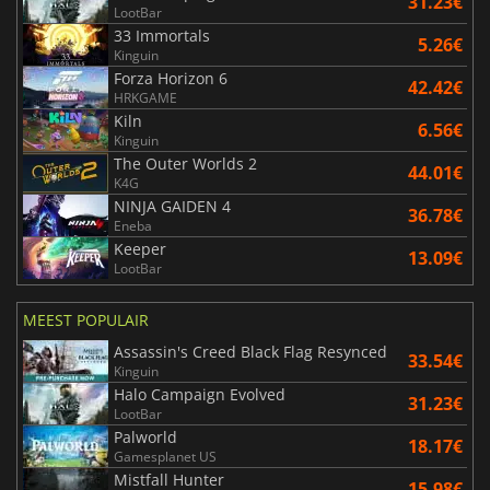
31.23€
LootBar
33 Immortals
5.26€
Kinguin
Forza Horizon 6
42.42€
HRKGAME
Kiln
6.56€
Kinguin
The Outer Worlds 2
44.01€
K4G
NINJA GAIDEN 4
36.78€
Eneba
Keeper
13.09€
LootBar
MEEST POPULAIR
Assassin's Creed Black Flag Resynced
33.54€
Kinguin
Halo Campaign Evolved
31.23€
LootBar
Palworld
18.17€
Gamesplanet US
Mistfall Hunter
15.98€