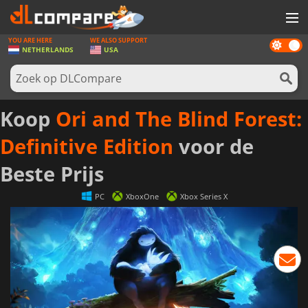
YOU ARE HERE
WE ALSO SUPPORT
Dark
SPELLEN
NETHERLANDS
USA
mode
GAME CARDS
SOFTWARE
Koop
Ori and The Blind Forest:
REWARDS
Definitive Edition
voor de
NIEUWS
Beste Prijs
LOG IN OF REGISTREER
PC
XboxOne
Xbox Series X