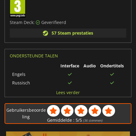
Steam Deck:
Geverifieerd
57 Steam prestaties
ONDERSTEUNDE TALEN
Interface
Audio
Ondertitels
Engels
Russisch
Frans
Lees verder
Braziliaans-
Portugees
Gebruikersbeoorde
Japans
ling
Gemiddelde :
5
/
5
(
36
stemmen)
Italiaans
Spaans