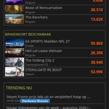
0.65€
Kinguin
Beast of Reincarnation
30.51€
Kinguin
The Ranchers
13.62€
Kinguin
BINNENKORT BESCHIKBAAR
EA SPORTS Madden NFL 27
59.80€
Eneba
Hell Let Loose Vietnam
26.39€
Kinguin
The Sinking City 2
38.94€
Gamesplanet US
STEINS;GATE RE BOOT
53.99€
Steam
TRENDING NU
Steam Frame-prijs lekt uit en verplettert hoop op betaalbare VR
Hardware Nieuws
04-08-2026
Niuwe Videogames van de week – augustus 2026 (week 32)