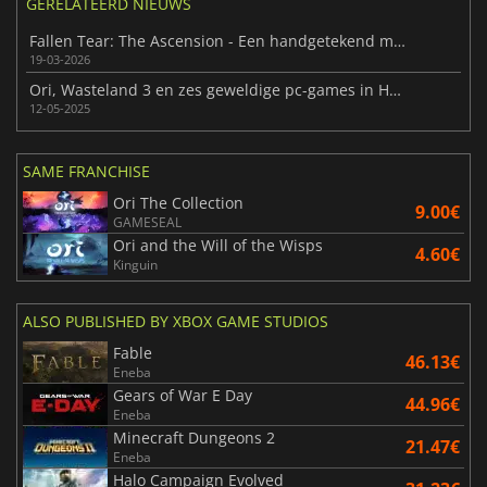
GERELATEERD NIEUWS
Fallen Tear: The Ascension - Een handgetekend meesterwerk over metroidvania
19-03-2026
Ori, Wasteland 3 en zes geweldige pc-games in Humble Xbox Games Studio Bundle
12-05-2025
SAME FRANCHISE
Ori The Collection
9.00€
GAMESEAL
Ori and the Will of the Wisps
4.60€
Kinguin
ALSO PUBLISHED BY XBOX GAME STUDIOS
Fable
46.13€
Eneba
Gears of War E Day
44.96€
Eneba
Minecraft Dungeons 2
21.47€
Eneba
Halo Campaign Evolved