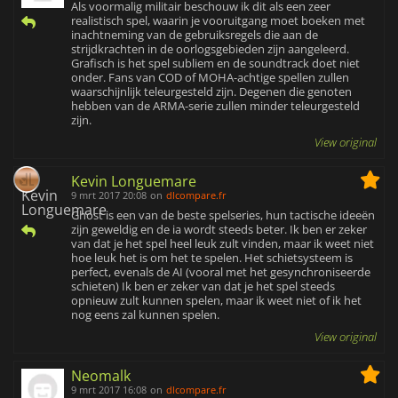
Als voormalig militair beschouw ik dit als een zeer
realistisch spel, waarin je vooruitgang moet boeken met
inachtneming van de gebruiksregels die aan de
strijdkrachten in de oorlogsgebieden zijn aangeleerd.
Grafisch is het spel subliem en de soundtrack doet niet
onder. Fans van COD of MOHA-achtige spellen zullen
waarschijnlijk teleurgesteld zijn. Degenen die genoten
hebben van de ARMA-serie zullen minder teleurgesteld
zijn.
View original
Kevin Longuemare
9 mrt 2017 20:08
on
dlcompare.fr
Ghost is een van de beste spelseries, hun tactische ideeën
zijn geweldig en de ia wordt steeds beter. Ik ben er zeker
van dat je het spel heel leuk zult vinden, maar ik weet niet
hoe leuk het is om het te spelen. Het schietsysteem is
perfect, evenals de AI (vooral met het gesynchroniseerde
schieten) Ik ben er zeker van dat je het spel steeds
opnieuw zult kunnen spelen, maar ik weet niet of ik het
nog eens zal kunnen spelen.
View original
Neomalk
9 mrt 2017 16:08
on
dlcompare.fr