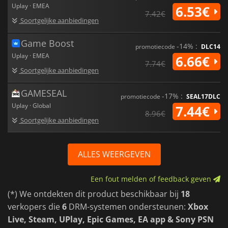
Uplay · EMEA
6.53€
7.42€
Soortgelijke aanbiedingen
Game Boost
-14% :
promotiecode
DLC14
Uplay · EMEA
6.66€
7.74€
Soortgelijke aanbiedingen
GAMESEAL
-17% :
promotiecode
SEAL17DLC
Uplay · Global
7.44€
8.96€
Soortgelijke aanbiedingen
ALLES WEERGEVEN
Een fout melden of feedback geven
(*) We ontdekten dit product beschikbaar bij
18
verkopers die
6
DRM-systemen ondersteunen:
Xbox
Live, Steam, UPlay, Epic Games, EA app & Sony PSN