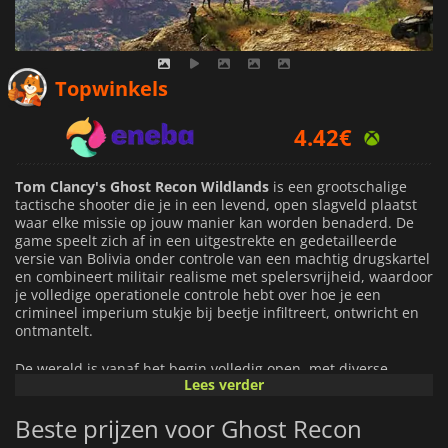
2.78
€
Topwinkels
4.42
€
6.09
€
Tom Clancy's Ghost Recon Wildlands
is een grootschalige
tactische shooter die je in een levend, open slagveld plaatst
waar elke missie op jouw manier kan worden benaderd. De
game speelt zich af in een uitgestrekte en gedetailleerde
versie van Bolivia onder controle van een machtig drugskartel
en combineert militair realisme met spelersvrijheid, waardoor
je volledige operationele controle hebt over hoe je een
crimineel imperium stukje bij beetje infiltreert, ontwricht en
ontmantelt.
De wereld is vanaf het begin volledig open, met diverse
Lees verder
regio's die variëren van dichte jungles en zoutpannen tot
bergketens en door het kartel gecontroleerde steden.
Beste prijzen voor Ghost Recon
Dynamisch weer, dag-nachtcycli en burgeractiviteit zorgen
voor een constant veranderende tactische omgeving. Je kunt