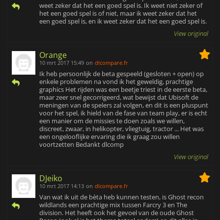
weet zeker dat het een goed spel is. Ik weet niet zeker of
het een goed spel is of niet, maar ik weet zeker dat het
een goed spel is, en ik weet zeker dat het een goed spel is.
View original
Orange
10 mrt 2017 15:49
on
dlcompare.fr
Ik heb persoonlijk de beta gespeeld (gesloten + open) op
enkele problemen na vond ik het geweldig, prachtige
graphics Het rijden was een beetje triest in de eerste beta,
maar zeer snel gecorrigeerd, wat bewijst dat Ubisoft de
meningen van de spelers zal volgen, en dit is een pluspunt
voor het spel, ik hield van de fase van team play, er is echt
een manier om de missies te doen zoals we willen,
discreet, zwaar, in helikopter, vliegtuig, tractor ... Het was
een ongelooflijke ervaring die ik graag zou willen
voortzetten Bedankt dlcomp
View original
DJeiko
10 mrt 2017 14:13
on
dlcompare.fr
Van wat ik uit de bèta heb kunnen testen, is Ghost recon
wildlands een prachtige mix tussen Farcry 3 en The
division. Het heeft ook het gevoel van de oude Ghost