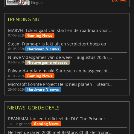
Kinguin
TRENDING NU
MARVEL Tōkon gaat van start en de roadmap voor jaar 1 is bekendgemaakt
Gaming News
07-08-2026
Steam Frame-prijs lekt uit en verplettert hoop op betaalbare VR
Hardware Nieuws
04-08-2026
Niuwe Videogames van de week – augustus 2026 (week 32)
Nieuwe game releases
03-08-2026
Palworld-update maakt Sunreach en baasgevechten stabieler
Gaming News
01-08-2026
Microsoft könnte Project Helix neu planen – Steam-Support wackelt
Hardware Nieuws
29-07-2026
NIEUWS, GOEDE DEALS
REANIMAL lanceert officieel de DLC The Prisoner
Gaming News
14 uur geleden
Herleef de jaren 2000 met ReStory: Chill Electronics Repairs