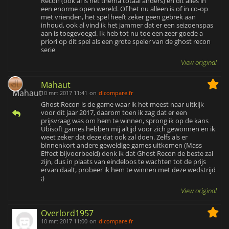
Recon (ook al is het thema totaal anders) en dit alles in
een enorme open wereld. Of het nu alleen is of in co-op
met vrienden, het spel heeft zeker geen gebrek aan
inhoud, ook al vind ik het jammer dat er een seizoenspas
aan is toegevoegd. Ik heb tot nu toe een zeer goede a
priori op dit spel als een grote speler van de ghost recon
serie
View original
Mahaut
10 mrt 2017 11:41
on
dlcompare.fr
Ghost Recon is de game waar ik het meest naar uitkijk
voor dit jaar 2017, daarom toen ik zag dat er een
prijsvraag was om hem te winnen, sprong ik op de kans
Ubisoft games hebben mij altijd voor zich gewonnen en ik
weet zeker dat deze dat ook zal doen. Zelfs als er
binnenkort andere geweldige games uitkomen (Mass
Effect bijvoorbeeld) denk ik dat Ghost Recon de beste zal
zijn, dus in plaats van eindeloos te wachten tot de prijs
ervan daalt, probeer ik hem te winnen met deze wedstrijd
;)
View original
Overlord1957
10 mrt 2017 11:00
on
dlcompare.fr