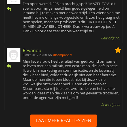
Een open wereld, FPS en prachtig spel! "MAZEL TOV" dit
spel is voor mij gemaakt! Een goede gelegenheid om
iemand blij te maken met de wedstrijd. Een vriend van me
heeft het me onlangs voorgesteld en ik zou het graag met
hem spelen, maar het probleem is dit... IK HEB HET NIET
IN MIJN UPLAY-BIBLIOTHEEK! Dus ik vertrouw op jou ;).
Dank u voor deze zeer mooie wedstrijd =D.
View original
Revanou
8 mrt 2017 23:08
on
dlcompare.fr
Mijn lieve vrouw heeft er altijd van gedroomd om samen
te leven met een militair, een echte man, die leeft in actie...
Ik werk in marketing en communicatie, en de levensstijl
die ik haar bied, voldoet duidelijk niet aan haar fantasie!
Maar de man die ik ben bloost niet bij deze kleine
vrouwelijke ontevredenheid. Heren en dames van
DLcompare, sta mij toe deze avonturier van het veld te
worden, deze man die klaar is om het gevaar te trotseren,
onder de ogen van zijn metgezel!
View original
LAAT MEER REACTIES ZIEN