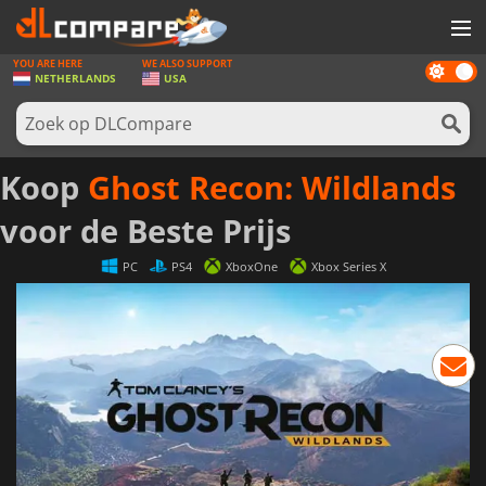
YOU ARE HERE
WE ALSO SUPPORT
Dark
SPELLEN
NETHERLANDS
USA
mode
GAME CARDS
SOFTWARE
Koop
Ghost Recon: Wildlands
REWARDS
voor de Beste Prijs
NIEUWS
PC
PS4
XboxOne
Xbox Series X
LOG IN OF REGISTREER