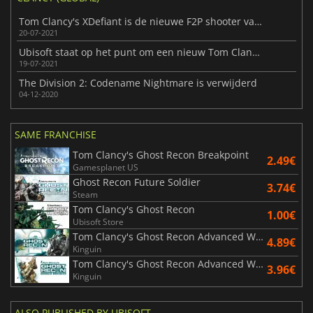
Tom Clancy's XDefiant is de nieuwe F2P shooter van Ubisoft
20-07-2021
Ubisoft staat op het punt om een nieuw Tom Clancy's spel te onthullen
19-07-2021
The Division 2: Codename Nightmare is verwijderd
04-12-2020
SAME FRANCHISE
Tom Clancy's Ghost Recon Breakpoint
2.49€
Gamesplanet US
Ghost Recon Future Soldier
3.74€
Steam
Tom Clancy's Ghost Recon
1.00€
Ubisoft Store
Tom Clancy's Ghost Recon Advanced Warfighter 2
4.89€
Kinguin
Tom Clancy's Ghost Recon Advanced Warfighter
3.96€
Kinguin
ALSO PUBLISHED BY UBISOFT