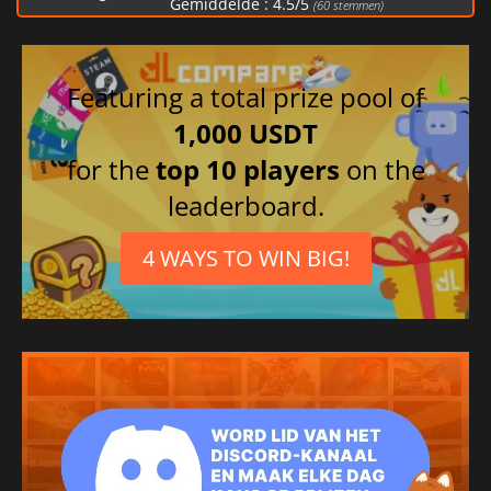
Gemiddelde :
4.5
/
5
(
60
stemmen)
Featuring a total prize pool of
1,000 USDT
for the
top 10 players
on the
leaderboard.
4 WAYS TO WIN BIG!