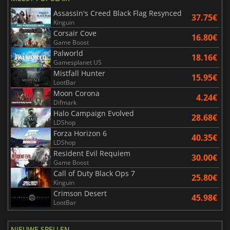
Assassin's Creed Black Flag Resynced
37.75€
Kinguin
Corsair Cove
16.80€
Game Boost
Palworld
18.16€
Gamesplanet US
Mistfall Hunter
15.95€
LootBar
Moon Corona
4.24€
Difmark
Halo Campaign Evolved
28.68€
LDShop
Forza Horizon 6
40.35€
LDShop
Resident Evil Requiem
30.00€
Game Boost
Call of Duty Black Ops 7
25.80€
Kinguin
Crimson Desert
45.98€
LootBar
NIEUWE SPELLEN