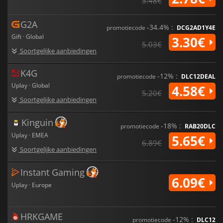
3.48€
G2A
-34.4% :
promotiecode
DCG2AD1Y4E
Gift · Global
3.30€
5.03€
Soortgelijke aanbiedingen
K4G
-12% :
promotiecode
DLC12DEAL
Uplay · Global
4.58€
5.20€
Soortgelijke aanbiedingen
Kinguin
-18% :
promotiecode
RAB20DLC
Uplay · EMEA
5.65€
6.89€
Soortgelijke aanbiedingen
Instant Gaming
6.09€
Uplay · Europe
HRKGAME
-12% :
promotiecode
DLC12