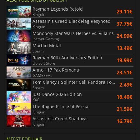
Rayman Legends Retold
29.11€
Kinguin
Assassin's Creed Black Flag Resynced
37.75€
Kinguin
Monopoly Star Wars Heroes vs. Villains
24.99€
Instant Gaming
Morbid Metal
13.49€
Steam
Rayman 30th Anniversary Edition
19.99€
Ubisoft Store
Anno 117 Pax Romana
23.51€
GAMESEAL
Tom Clancy's Splinter Cell Pandora Tomorrow
2.49€
Steam
Just Dance 2026 Edition
16.40€
K4G
The Rogue Prince of Persia
21.59€
Kinguin
Assassin's Creed Shadows
16.79€
Kinguin
MEEST POPULAIR