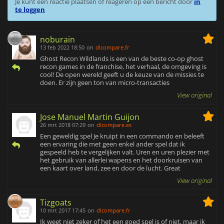
Je kunt een reactie plaatsen of reageren op een bericht door
in
te loggen
noburain
13 feb 2022 18:50
on
dlcompare.fr
Ghost Recon Wildlands is een van de beste co-op ghost
recon games in de franchise, het verhaal, de omgeving is
cool! De open wereld geeft u de keuze van de missies te
doen. Er zijn geen ton van micro-transacties
View original
Jose Manuel Martin Guijon
26 mrt 2018 07:29
on
dlcompare.es
Een geweldig spel Je kruipt in een commando en beleeft
een ervaring die met geen enkel ander spel dat ik
gespeeld heb te vergelijken valt. Uren en uren plezier met
het gebruik van allerlei wapens en het doorkruisen van
een kaart over land, zee en door de lucht. Great
View original
Tizgoats
10 mrt 2017 17:45
on
dlcompare.fr
Ik weet niet zeker of het een goed spel is of niet, maar ik