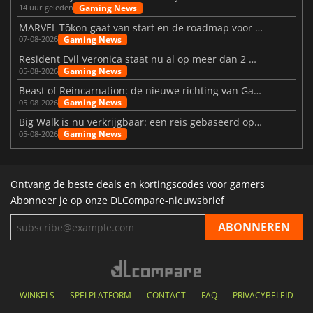
Gaming News
14 uur geleden
MARVEL Tōkon gaat van start en de roadmap voor jaar 1 is bekendgemaakt
Gaming News
07-08-2026
Resident Evil Veronica staat nu al op meer dan 2 miljoen verlanglijstjes
Gaming News
05-08-2026
Beast of Reincarnation: de nieuwe richting van Game Freak
Gaming News
05-08-2026
Big Walk is nu verkrijgbaar: een reis gebaseerd op vriendschap
Gaming News
05-08-2026
Ontvang de beste deals en kortingscodes voor gamers
Abonneer je op onze DLCompare-nieuwsbrief
WINKELS
SPELPLATFORM
CONTACT
FAQ
PRIVACYBELEID