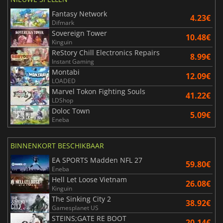
Fantasy Network
4.23€
Difmark
Sovereign Tower
10.48€
Kinguin
ReStory Chill Electronics Repairs
8.99€
Instant Gaming
Montabi
12.09€
LOADED
Marvel Tokon Fighting Souls
41.22€
LDShop
Doloc Town
5.09€
Eneba
BINNENKORT BESCHIKBAAR
EA SPORTS Madden NFL 27
59.80€
Eneba
Hell Let Loose Vietnam
26.08€
Kinguin
The Sinking City 2
38.92€
Gamesplanet US
STEINS;GATE RE BOOT
20.14€