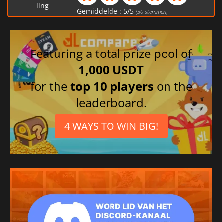
ling
Gemiddelde :
5
/
5
(
30
stemmen)
Featuring a total prize pool of
1,000 USDT
for the
top 10 players
on the
leaderboard.
4 WAYS TO WIN BIG!