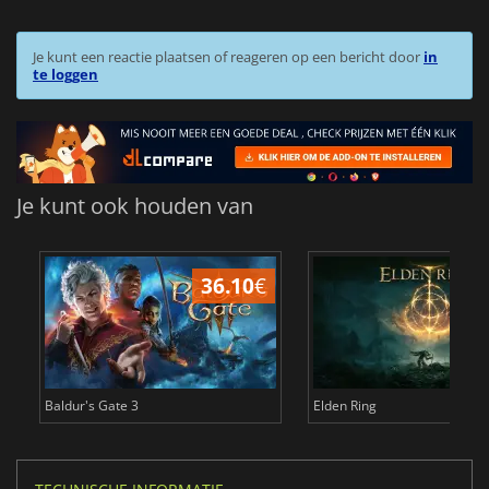
Je kunt een reactie plaatsen of reageren op een bericht door
in
te loggen
Je kunt ook houden van
36.10
€
4
Baldur's Gate 3
Elden Ring