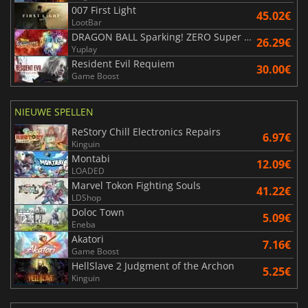
007 First Light
45.02€
LootBar
DRAGON BALL Sparking! ZERO Super Limit Breaking NEO
26.29€
Yuplay
Resident Evil Requiem
30.00€
Game Boost
NIEUWE SPELLEN
ReStory Chill Electronics Repairs
6.97€
Kinguin
Montabi
12.09€
LOADED
Marvel Tokon Fighting Souls
41.22€
LDShop
Doloc Town
5.09€
Eneba
Akatori
7.16€
Game Boost
HellSlave 2 Judgment of the Archon
5.25€
Kinguin