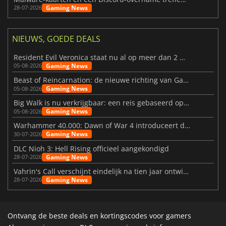
Gaming News
28-07-2026
NIEUWS, GOEDE DEALS
Resident Evil Veronica staat nu al op meer dan 2 miljoen verlanglijstjes
Gaming News
05-08-2026
Beast of Reincarnation: de nieuwe richting van Game Freak
Gaming News
05-08-2026
Big Walk is nu verkrijgbaar: een reis gebaseerd op vriendschap
Gaming News
05-08-2026
Warhammer 40.000: Dawn of War 4 introduceert de Necron-factie
Gaming News
30-07-2026
DLC Nioh 3: Hell Rising officieel aangekondigd
Gaming News
28-07-2026
Vahrin's Call verschijnt eindelijk na tien jaar ontwikkeling
Gaming News
28-07-2026
Ontvang de beste deals en kortingscodes voor gamers