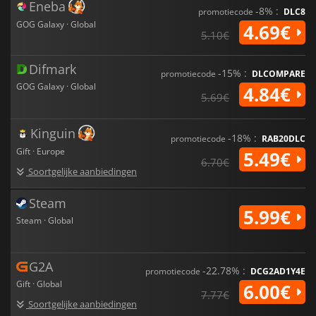
Eneba
-8% :
promotiecode
DLC8
GOG Galaxy · Global
4.69€
5.10€
Difmark
-15% :
promotiecode
DLCOMPARE
GOG Galaxy · Global
4.84€
5.69€
Kinguin
-18% :
promotiecode
RAB20DLC
Gift · Europe
5.49€
6.70€
Soortgelijke aanbiedingen
Steam
5.99€
Steam · Global
G2A
-22.78% :
promotiecode
DCG2AD1Y4E
Gift · Global
6.00€
7.77€
Soortgelijke aanbiedingen