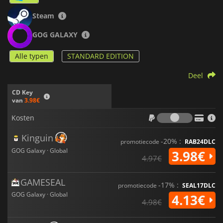
Steam
GOG GALAXY
Alle typen
STANDARD EDITION
Deel
CD Key
van
3.98€
Kosten
Kosten
Kinguin
-20% :
promotiecode
RAB24DLC
GOG Galaxy · Global
3.98€
4.97€
GAMESEAL
-17% :
promotiecode
SEAL17DLC
GOG Galaxy · Global
4.13€
4.98€