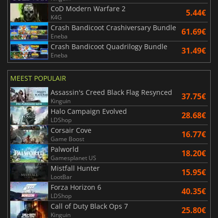
CoD Modern Warfare 2
5.44€
K4G
Crash Bandicoot Crashiversary Bundle
61.69€
Eneba
Crash Bandicoot Quadrilogy Bundle
31.49€
Eneba
MEEST POPULAIR
Assassin's Creed Black Flag Resynced
37.75€
Kinguin
Halo Campaign Evolved
28.68€
LDShop
Corsair Cove
16.77€
Game Boost
Palworld
18.20€
Gamesplanet US
Mistfall Hunter
15.95€
LootBar
Forza Horizon 6
40.35€
LDShop
Call of Duty Black Ops 7
25.80€
Kinguin