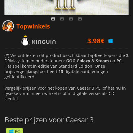
Topwinkels
3.98
€
4.69
€
4.13
€
(*) We ontdekten dit product beschikbaar bij
6
verkopers die
2
DRM-systemen ondersteunen:
GOG Galaxy & Steam
op
PC
.
Het spel komt in editie van Standard Edition. Onze
prijsvergelijkingstool heeft
13
digitale aanbiedingen
geïdentificeerd.
Vergelijk prijzen voor het kopen van Caesar 3 PC, of het nu in
fysieke vorm in een winkel is of in digitale versie als CD-
sleutel.
Beste prijzen voor Caesar 3
PC