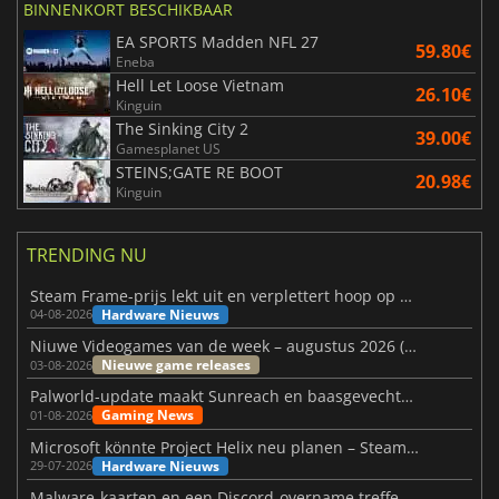
BINNENKORT BESCHIKBAAR
EA SPORTS Madden NFL 27
59.80€
Eneba
Hell Let Loose Vietnam
26.10€
Kinguin
The Sinking City 2
39.00€
Gamesplanet US
STEINS;GATE RE BOOT
20.98€
Kinguin
TRENDING NU
Steam Frame-prijs lekt uit en verplettert hoop op betaalbare VR
Hardware Nieuws
04-08-2026
Niuwe Videogames van de week – augustus 2026 (week 32)
Nieuwe game releases
03-08-2026
Palworld-update maakt Sunreach en baasgevechten stabieler
Gaming News
01-08-2026
Microsoft könnte Project Helix neu planen – Steam-Support wackelt
Hardware Nieuws
29-07-2026
Malware-kaarten en een Discord-overname treffen Meccha Chameleon