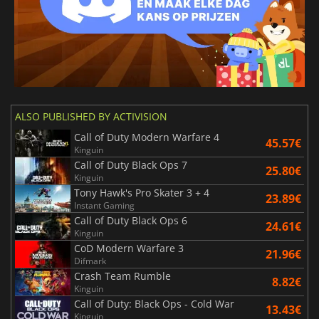
ALSO PUBLISHED BY ACTIVISION
Call of Duty Modern Warfare 4
45.57€
Kinguin
Call of Duty Black Ops 7
25.80€
Kinguin
Tony Hawk's Pro Skater 3 + 4
23.89€
Instant Gaming
Call of Duty Black Ops 6
24.61€
Kinguin
CoD Modern Warfare 3
21.96€
Difmark
Crash Team Rumble
8.82€
Kinguin
Call of Duty: Black Ops - Cold War
13.43€
Kinguin