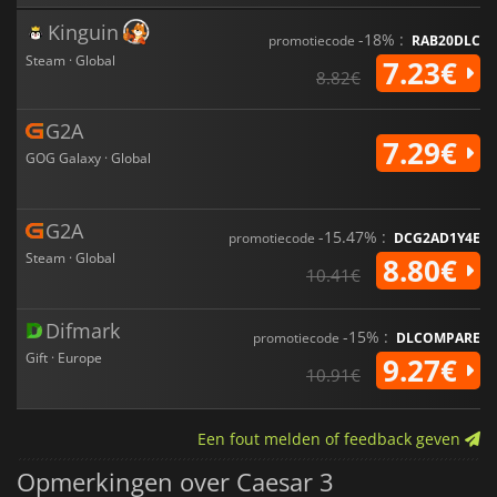
Kinguin
-18% :
promotiecode
RAB20DLC
Steam · Global
7.23€
8.82€
G2A
7.29€
GOG Galaxy · Global
G2A
-15.47% :
promotiecode
DCG2AD1Y4E
Steam · Global
8.80€
10.41€
Difmark
-15% :
promotiecode
DLCOMPARE
Gift · Europe
9.27€
10.91€
Een fout melden of feedback geven
Opmerkingen over Caesar 3