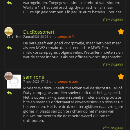
warmgelopen. Toegegeven, sinds de reboot van Modern
Warfare 1 is het spel prachtig, dynamisch en al, maar
COD's zijn geldpompen. Elk jaar 70 euro betalen....pour sa
View original
DucRossoneri
7 nov 2023 20:26
on
dlcompare.fr
De bèta geeft een goed voorproefje, maar het voelt meer
als een MW2-remake dan als een echte MW3. Een
mislukte campagne, volgens velen. We zullen moeten zien
wat de echte inhoud is als het officieel wordt uitgebracht!
View original
samirone
7 nov 2023 17:42
on
dlcompare.com
Modern Warfare 3 heeft misschien wel de slechtste Call of
Duty-campagne voor één speler die ik ooit heb gespeeld.
Het is oppervlakkig, saai en speelt minder als de grootste
hits en meer als ondermaatse coverversies van missies uit
het verleden. Het is te druk met terugkijken naar vroegere
glories in plaats van zich te richten op het maken van
nieuwe momenten die de moeite waard zijn om te
onthouden,
View original