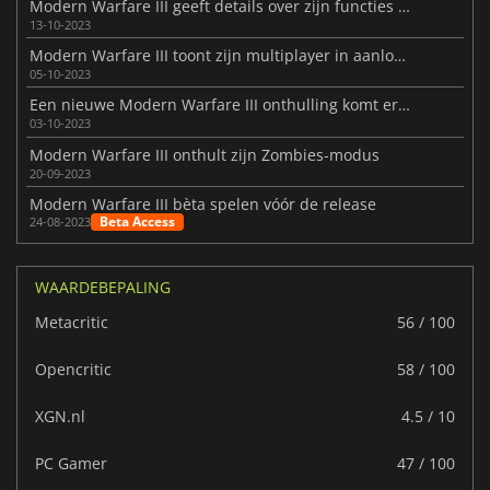
Modern Warfare III geeft details over zijn functies op PC
13-10-2023
Modern Warfare III toont zijn multiplayer in aanloop naar de bèta
05-10-2023
Een nieuwe Modern Warfare III onthulling komt eraan
03-10-2023
Modern Warfare III onthult zijn Zombies-modus
20-09-2023
Modern Warfare III bèta spelen vóór de release
Beta Access
24-08-2023
WAARDEBEPALING
Metacritic
56 / 100
Opencritic
58 / 100
XGN.nl
4.5 / 10
PC Gamer
47 / 100