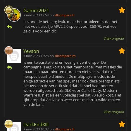
Gamer2021
7 nov 2023 12:58
on
dlcompare.fr
Ik vond de bèta erg leuk, maar het probleem is dat het
niet voelt alsof je MW2 2.0 speelt voor €60-70, wat veel
geld is voor een dlc.
View original
Yevson
7 nov 2023 12:28
on
dlcompare.es
is een teleurstellend en weinig inventief spel. De
campagne is erg kort en niet memorabel, met missies die
maar een paar minuten duren en niet veel variatie of
herspeelbaarheid bieden. De multiplayermodus is de
enige attractie van het spel, maar ook deze brengt niets
nieuws aan de serie. Ik vind dat dit spel had moeten
worden uitgebracht als DLC voor Call of Duty: Modern
Warfare II, niet als een volledig spel dat 70 euro kost. Het
lijkt erop dat Activision weer eens misbruik wilde maken
van de fans.
View original
DarkEndXIII
7 nov 2023 10:37
on
dlcompare.fr