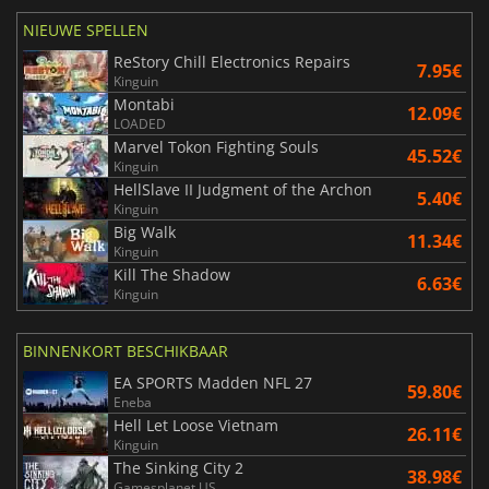
NIEUWE SPELLEN
ReStory Chill Electronics Repairs
7.95€
Kinguin
Montabi
12.09€
LOADED
Marvel Tokon Fighting Souls
45.52€
Kinguin
HellSlave II Judgment of the Archon
5.40€
Kinguin
Big Walk
11.34€
Kinguin
Kill The Shadow
6.63€
Kinguin
BINNENKORT BESCHIKBAAR
EA SPORTS Madden NFL 27
59.80€
Eneba
Hell Let Loose Vietnam
26.11€
Kinguin
The Sinking City 2
38.98€
Gamesplanet US