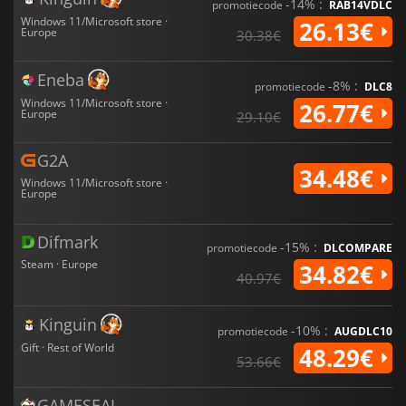
-14% :
promotiecode
RAB14VDLC
Windows 11/Microsoft store ·
26.13€
Europe
30.38€
Eneba
-8% :
promotiecode
DLC8
Windows 11/Microsoft store ·
26.77€
Europe
29.10€
G2A
34.48€
Windows 11/Microsoft store ·
Europe
Difmark
-15% :
promotiecode
DLCOMPARE
Steam · Europe
34.82€
40.97€
Kinguin
-10% :
promotiecode
AUGDLC10
Gift · Rest of World
48.29€
53.66€
GAMESEAL