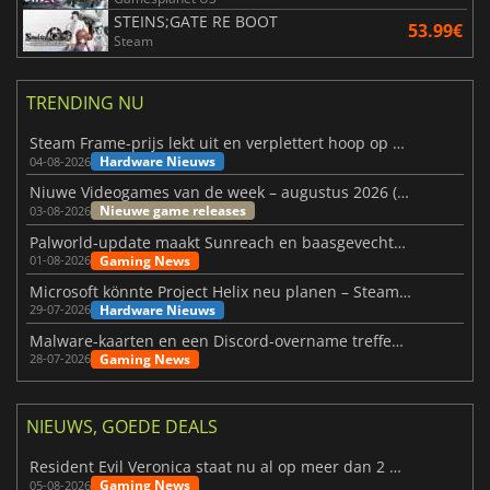
STEINS;GATE RE BOOT
53.99€
Steam
TRENDING NU
Steam Frame-prijs lekt uit en verplettert hoop op betaalbare VR
Hardware Nieuws
04-08-2026
Niuwe Videogames van de week – augustus 2026 (week 32)
Nieuwe game releases
03-08-2026
Palworld-update maakt Sunreach en baasgevechten stabieler
Gaming News
01-08-2026
Microsoft könnte Project Helix neu planen – Steam-Support wackelt
Hardware Nieuws
29-07-2026
Malware-kaarten en een Discord-overname treffen Meccha Chameleon
Gaming News
28-07-2026
NIEUWS, GOEDE DEALS
Resident Evil Veronica staat nu al op meer dan 2 miljoen verlanglijstjes
Gaming News
05-08-2026