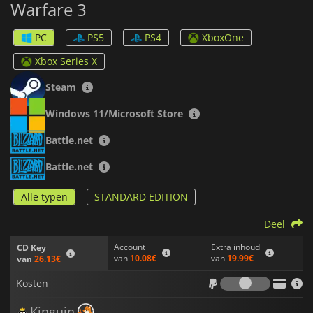
Warfare 3
alle wapens en cosmetica die je hebt vrijgespeeld in
Call of
Duty: Modern Warfare II
, beschikbaar zijn voor gebruik in
Modern Warfare III
. Dat is nog maar het topje van de ijsberg
PC
PS5
PS4
XboxOne
van de nieuwigheden in een game die de serie naar een
superieur niveau wil tillen.
Xbox Series X
Steam
Windows 11/Microsoft Store
Battle.net
Battle.net
Alle typen
STANDARD EDITION
Deel
Account
Extra inhoud
CD Key
van
10.08€
van
19.99€
van
26.13€
Kosten
Kosten
Kinguin