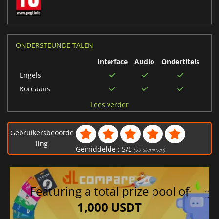
ONDERSTEUNDE TALEN
Interface
Audio
Ondertitels
Engels
Koreaans
Duits
Lees verder
Arabisch
Pools
Gebruikersbeoorde
Frans
ling
Gemiddelde :
5
/
5
(
99
stemmen)
Italiaans
Russisch
Traditioneel Chinees
Featuring a total prize pool of
Japans
1,000 USDT
Vereenvoudigd