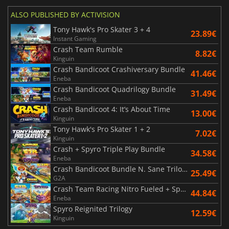
ALSO PUBLISHED BY ACTIVISION
Tony Hawk's Pro Skater 3 + 4
23.89€
Instant Gaming
Crash Team Rumble
8.82€
Kinguin
Crash Bandicoot Crashiversary Bundle
41.46€
Eneba
Crash Bandicoot Quadrilogy Bundle
31.49€
Eneba
Crash Bandicoot 4: It’s About Time
13.00€
Kinguin
Tony Hawk's Pro Skater 1 + 2
7.02€
Kinguin
Crash + Spyro Triple Play Bundle
34.58€
Eneba
Crash Bandicoot Bundle N. Sane Trilogy + CTR Nitro Fueled
25.49€
G2A
Crash Team Racing Nitro Fueled + Spyro Game Bundle
44.84€
Eneba
Spyro Reignited Trilogy
12.59€
Kinguin