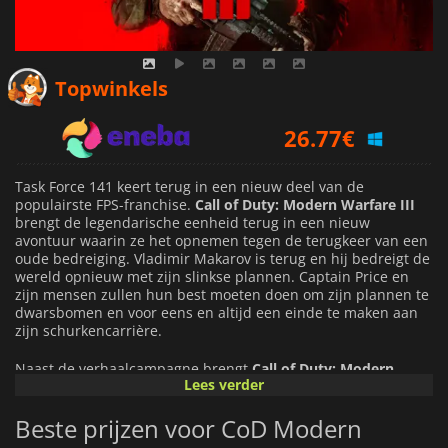
25.79
€
Topwinkels
26.77
€
31.29
€
Task Force 141 keert terug in een nieuw deel van de
populairste FPS-franchise.
Call of Duty: Modern Warfare III
brengt de legendarische eenheid terug in een nieuw
avontuur waarin ze het opnemen tegen de terugkeer van een
oude bedreiging. Vladimir Makarov is terug en hij bedreigt de
wereld opnieuw met zijn slinkse plannen. Captain Price en
zijn mensen zullen hun best moeten doen om zijn plannen te
dwarsbomen en voor eens en altijd een einde te maken aan
zijn schurkencarrière.
Naast de verhaalcampagne brengt
Call of Duty: Modern
Lees verder
Warfare III
veel nieuwigheden naar de multiplayer, evenals
veranderingen in
Call of Duty: Warzone
. Voor het eerst in de
Beste prijzen voor CoD Modern
serie is een grote hoeveelheid content uit de vorige game
beschikbaar in het nieuwe deel. Zo zal je arsenaal, inclusief