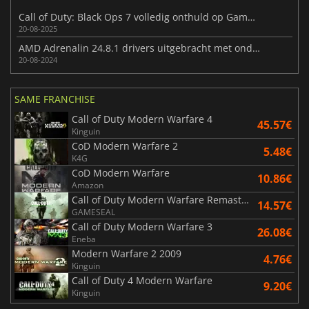
Call of Duty: Black Ops 7 volledig onthuld op Gamescom
20-08-2025
AMD Adrenalin 24.8.1 drivers uitgebracht met ondersteuning voor Black Myth: Wukong en meer
20-08-2024
SAME FRANCHISE
Call of Duty Modern Warfare 4
45.57€
Kinguin
CoD Modern Warfare 2
5.48€
K4G
CoD Modern Warfare
10.86€
Amazon
Call of Duty Modern Warfare Remastered
14.57€
GAMESEAL
Call of Duty Modern Warfare 3
26.08€
Eneba
Modern Warfare 2 2009
4.76€
Kinguin
Call of Duty 4 Modern Warfare
9.20€
Kinguin