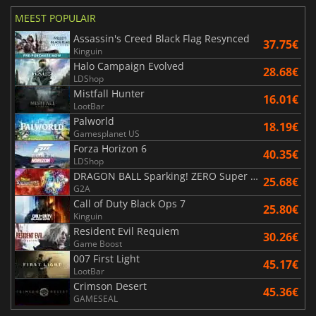
MEEST POPULAIR
Assassin's Creed Black Flag Resynced
37.75€
Kinguin
Halo Campaign Evolved
28.68€
LDShop
Mistfall Hunter
16.01€
LootBar
Palworld
18.19€
Gamesplanet US
Forza Horizon 6
40.35€
LDShop
DRAGON BALL Sparking! ZERO Super Limit Breaking NEO
25.68€
G2A
Call of Duty Black Ops 7
25.80€
Kinguin
Resident Evil Requiem
30.26€
Game Boost
007 First Light
45.17€
LootBar
Crimson Desert
45.36€
GAMESEAL