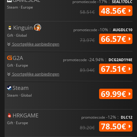
-17% :
promotiecode
SEAL17DLC
Steam · Europe
48.56€
58.51€
Kinguin
-10% :
promotiecode
AUGDLC10
Gift · Global
66.57€
73.97€
Soortgelijke aanbiedingen
G2A
-24.94% :
promotiecode
DCG2AD1Y4E
Gift · Europe
67.51€
89.94€
Soortgelijke aanbiedingen
Steam
69.99€
Steam · Global
HRKGAME
-12% :
promotiecode
DLC12
Gift · Europe
78.50€
89.20€