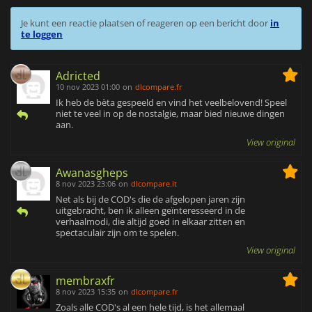
Je kunt een reactie plaatsen of reageren op een bericht door
in
te loggen
Adricted
10 nov 2023 01:00
on
dlcompare.fr
Ik heb de bèta gespeeld en vind het veelbelovend! Speel
niet te veel in op de nostalgie, maar bied nieuwe dingen
aan.
View original
Awanasgheps
8 nov 2023 23:06
on
dlcompare.it
Net als bij de COD's die de afgelopen jaren zijn
uitgebracht, ben ik alleen geïnteresseerd in de
verhaalmodi, die altijd goed in elkaar zitten en
spectaculair zijn om te spelen.
View original
membraxfr
8 nov 2023 15:35
on
dlcompare.fr
Zoals alle COD's al een hele tijd, is het allemaal