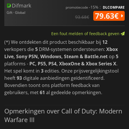
Difmark
-15% :
promotiecode
DLCOMPARE
Gift · Global
79.63€
93.68€
Een fout melden of feedback geven
(*) We ontdekten dit product beschikbaar bij
12
verkopers die
5
DRM-systemen ondersteunen:
Xbox
Live, Sony PSN, Windows, Steam & Battle.net
op
5
platforms -
PC, PS5, PS4, XboxOne & Xbox Series X
.
Het spel komt in
3
edities. Onze prijsvergelijkingstool
heeft
93
digitale aanbiedingen geïdentificeerd.
Bovendien toont ons platform feedback van
gebruikers, met
61
al gedeelde opmerkingen.
Opmerkingen over Call of Duty: Modern
Warfare III