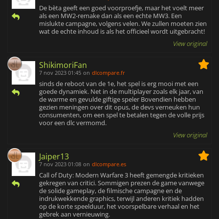
De bèta geeft een goed voorproefje, maar het voelt meer
als een MW2-remake dan als een echte MW3. Een
mislukte campagne, volgens velen. We zullen moeten zien
wat de echte inhoud is als het officieel wordt uitgebracht!
View original
ShikimoriFan
7 nov 2023 01:45
on
dlcompare.fr
sinds de reboot van de 1e, het spel is erg mooi met een
goede dynamiek. Net in de multiplayer zoals elk jaar, van
de warme en gevulde giftige speler Bovendien hebben
gezien meningen over dit opus, de devs verneuken hun
consumenten, om een spel te betalen tegen de volle prijs
voor een dlc vermomd.
View original
Jaiper13
7 nov 2023 01:08
on
dlcompare.es
Call of Duty: Modern Warfare 3 heeft gemengde kritieken
gekregen van critici. Sommigen prezen de game vanwege
de solide gameplay, de filmische campagne en de
indrukwekkende graphics, terwijl anderen kritiek hadden
op de korte speelduur, het voorspelbare verhaal en het
gebrek aan vernieuwing.