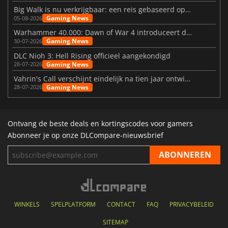
Big Walk is nu verkrijgbaar: een reis gebaseerd op vriendschap
Gaming News
05-08-2026
Warhammer 40.000: Dawn of War 4 introduceert de Necron-factie
Gaming News
30-07-2026
DLC Nioh 3: Hell Rising officieel aangekondigd
Gaming News
28-07-2026
Vahrin's Call verschijnt eindelijk na tien jaar ontwikkeling
Gaming News
28-07-2026
Ontvang de beste deals en kortingscodes voor gamers
Abonneer je op onze DLCompare-nieuwsbrief
WINKELS
SPELPLATFORM
CONTACT
FAQ
PRIVACYBELEID
SITEMAP