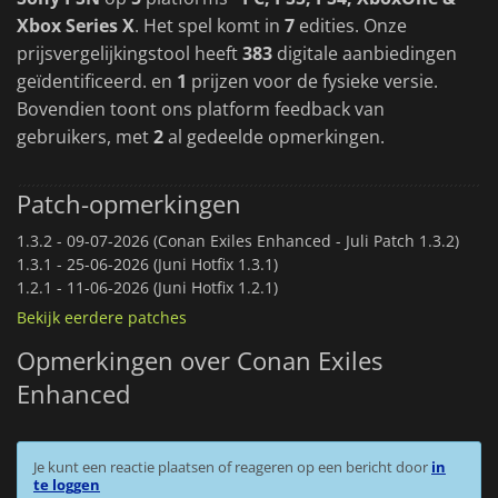
Xbox Series X
. Het spel komt in
7
edities. Onze
prijsvergelijkingstool heeft
383
digitale aanbiedingen
geïdentificeerd. en
1
prijzen voor de fysieke versie.
Bovendien toont ons platform feedback van
gebruikers, met
2
al gedeelde opmerkingen.
Patch-opmerkingen
1.3.2 -
09-07-2026 (Conan Exiles Enhanced - Juli Patch 1.3.2)
1.3.1 -
25-06-2026 (Juni Hotfix 1.3.1)
1.2.1 -
11-06-2026 (Juni Hotfix 1.2.1)
Bekijk eerdere patches
Opmerkingen over Conan Exiles
Enhanced
Je kunt een reactie plaatsen of reageren op een bericht door
in
te loggen