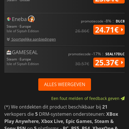
Eneba
-8% :
promotiecode
DLC8
Steam · Europe
24.71€
26.86€
Isle of Siptah Edition
Soortgelijke aanbiedingen
GAMESEAL
-17% :
promotiecode
SEAL17DLC
Steam · Europe
25.37€
30.57€
Isle of Siptah Edition
ALLES WEERGEVEN
Een fout melden of feedback geven
(*) We ontdekten dit product beschikbaar bij
21
verkopers die
5
DRM-systemen ondersteunen:
XBox
Play Anywhere, Xbox Live, Epic Games, Steam &
Sony PSN
op
5
platforms -
PC, PS5, PS4, XboxOne &