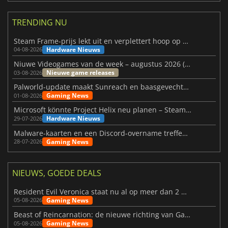
TRENDING NU
Steam Frame-prijs lekt uit en verplettert hoop op betaalbare VR
Hardware Nieuws
04-08-2026
Niuwe Videogames van de week – augustus 2026 (week 32)
Nieuwe game releases
03-08-2026
Palworld-update maakt Sunreach en baasgevechten stabieler
Gaming News
01-08-2026
Microsoft könnte Project Helix neu planen – Steam-Support wackelt
Hardware Nieuws
29-07-2026
Malware-kaarten en een Discord-overname treffen Meccha Chameleon
Gaming News
28-07-2026
NIEUWS, GOEDE DEALS
Resident Evil Veronica staat nu al op meer dan 2 miljoen verlanglijstjes
Gaming News
05-08-2026
Beast of Reincarnation: de nieuwe richting van Game Freak
Gaming News
05-08-2026