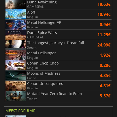
Dune Awakening
18.63€
GAMESEAL
Aloft
10.94€
Kinguin
Metal Hellsinger VR
0.94€
Kinguin
Dune Spice Wars
11.25€
GAMESEAL
The Longest Journey + Dreamfall
24.99€
Steam
Metal Hellsinger
1.92€
Kinguin
Conan Chop Chop
0.20€
Kinguin
Moons of Madness
4.35€
Eneba
Conan Unconquered
4.31€
Kinguin
Mutant Year Zero Road to Eden
5.57€
Yuplay
MEEST POPULAIR