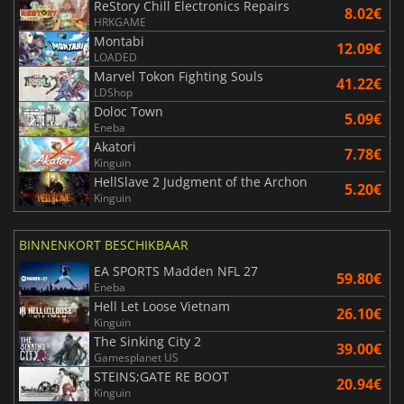
ReStory Chill Electronics Repairs
8.02€
HRKGAME
Montabi
12.09€
LOADED
Marvel Tokon Fighting Souls
41.22€
LDShop
Doloc Town
5.09€
Eneba
Akatori
7.78€
Kinguin
HellSlave 2 Judgment of the Archon
5.20€
Kinguin
BINNENKORT BESCHIKBAAR
EA SPORTS Madden NFL 27
59.80€
Eneba
Hell Let Loose Vietnam
26.10€
Kinguin
The Sinking City 2
39.00€
Gamesplanet US
STEINS;GATE RE BOOT
20.94€
Kinguin