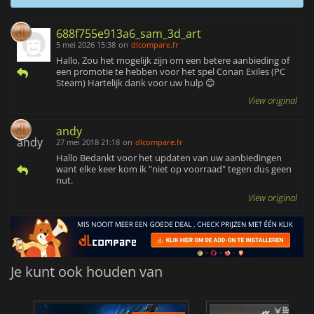
688f755e913a6_sam_3d_art
5 mei 2026 15:38
on
dlcompare.fr
Hallo, Zou het mogelijk zijn om een betere aanbieding of
een promotie te hebben voor het spel Conan Exiles (PC
Steam) Hartelijk dank voor uw hulp 😊
View original
andy
27 mei 2018 21:18
on
dlcompare.fr
Hallo Bedankt voor het updaten van uw aanbiedingen
want elke keer kom ik "niet op voorraad" tegen dus geen
nut.
View original
Je kunt ook houden van