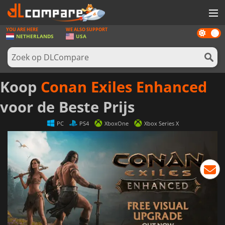
YOU ARE HERE
WE ALSO SUPPORT
Dark
SPELLEN
NETHERLANDS
USA
mode
GAME CARDS
SOFTWARE
Koop
Conan Exiles Enhanced
REWARDS
voor de Beste Prijs
NIEUWS
PC
PS4
XboxOne
Xbox Series X
LOG IN OF REGISTREER