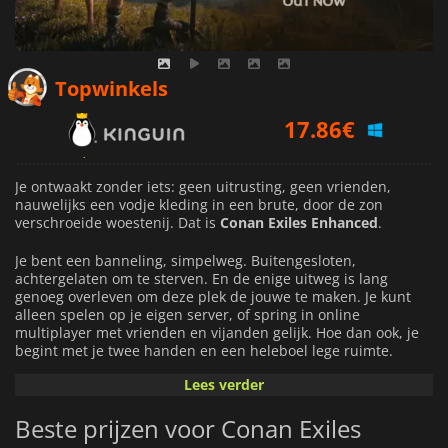
17.86
€
Topwinkels
18.27
€
31.69
€
Je ontwaakt zonder iets: geen uitrusting, geen vrienden,
nauwelijks een vodje kleding in een brute, door de zon
verschroeide woestenij. Dat is
Conan Exiles Enhanced
.
Je bent een banneling, simpelweg. Buitengesloten,
achtergelaten om te sterven. En de enige uitweg is lang
genoeg overleven om deze plek de jouwe te maken. Je kunt
alleen spelen op je eigen server, of spring in online
multiplayer met vrienden en vijanden gelijk. Hoe dan ook, je
begint met je twee handen en een heleboel lege ruimte.
Lees verder
Eerst schraap je bij elkaar. Dan bouw je. Een klein hutje wordt
een vesting. Die vesting wordt een hele stad als je dat wilt. Je
Beste prijzen voor Conan Exiles
maakt wapens, bouwt muren, en uiteindelijk bestuur je
volgelingen die daadwerkelijk in je basis leven — eten,