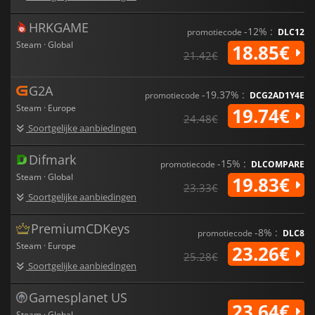
HRKGAME
-12% :
promotiecode
DLC12
Steam · Global
18.85€
21.42€
G2A
-19.37% :
promotiecode
DCG2AD1Y4E
Steam · Europe
19.74€
24.48€
Soortgelijke aanbiedingen
Difmark
-15% :
promotiecode
DLCOMPARE
Steam · Global
19.83€
23.33€
Soortgelijke aanbiedingen
PremiumCDKeys
-8% :
promotiecode
DLC8
Steam · Europe
23.26€
25.28€
Soortgelijke aanbiedingen
Gamesplanet US
23.64€
Steam · Global