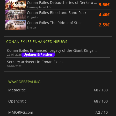
Conan Exiles Debaucheries of Derketo Pack
5.66€
Gamesplanet US
Conan Exiles Blood and Sand Pack
4.40€
Kinguin
Conan Exiles The Riddle of Steel
2.59€
Eneba
CONAN EXILES ENHANCED NIEUWS
Conan Exiles Enhanced: Legacy of the Giant-Kings Part 1, gaat officieel van start
Updates & Patches
22-07-2026
Sorcery arriveert in Conan Exiles
02-09-2022
WAARDEBEPALING
Metacritic
68 / 100
Opencritic
68 / 100
MMORPG.com
7.2 / 10