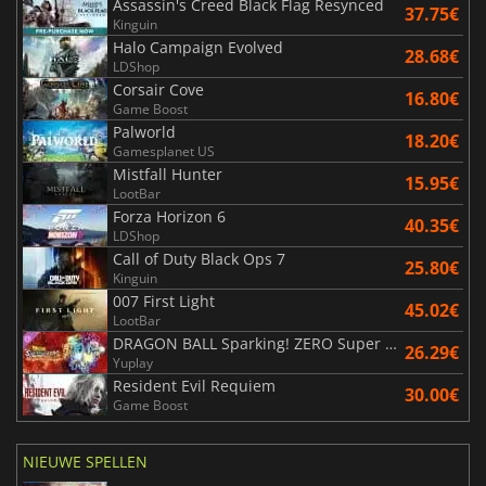
Assassin's Creed Black Flag Resynced
37.75€
Kinguin
Halo Campaign Evolved
28.68€
LDShop
Corsair Cove
16.80€
Game Boost
Palworld
18.20€
Gamesplanet US
Mistfall Hunter
15.95€
LootBar
Forza Horizon 6
40.35€
LDShop
Call of Duty Black Ops 7
25.80€
Kinguin
007 First Light
45.02€
LootBar
DRAGON BALL Sparking! ZERO Super Limit Breaking NEO
26.29€
Yuplay
Resident Evil Requiem
30.00€
Game Boost
NIEUWE SPELLEN