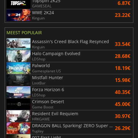
TopSpin 2K25
6.87€
GAMESEAL
WWE 2K24
23.22€
Kinguin
MEEST POPULAIR
Assassin's Creed Black Flag Resynced
33.54€
Kinguin
Halo Campaign Evolved
28.68€
LDShop
Palworld
18.19€
Gamesplanet US
Mistfall Hunter
15.98€
LootBar
Forza Horizon 6
40.35€
LDShop
Crimson Desert
45.00€
Game Boost
Resident Evil Requiem
30.97€
HRKGAME
DRAGON BALL Sparking! ZERO Super Limit Breaking NEO
26.29€
Yuplay
007 First Light