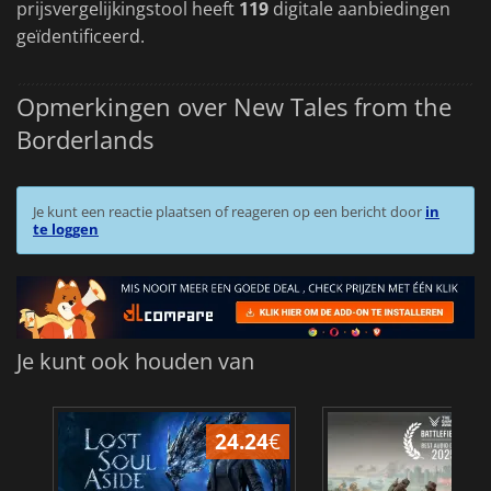
prijsvergelijkingstool heeft
119
digitale aanbiedingen
geïdentificeerd.
Opmerkingen over New Tales from the
Borderlands
Je kunt een reactie plaatsen of reageren op een bericht door
in
te loggen
Je kunt ook houden van
24.24
€