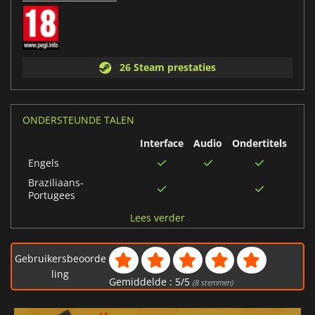
26 Steam prestaties
ONDERSTEUNDE TALEN
Interface
Audio
Ondertitels
Engels
Braziliaans-
Portugees
Spaans
Lees verder
Italiaans
Duits
Gebruikersbeoorde
Frans
ling
Gemiddelde :
5
/
5
(
8
stemmen)
Portugees