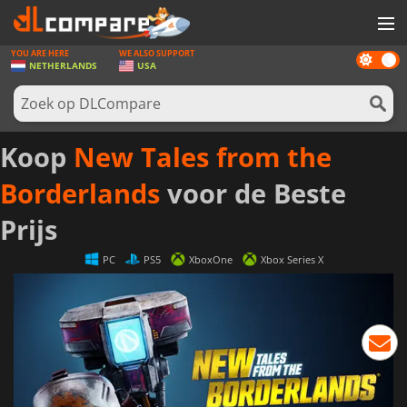
YOU ARE HERE
WE ALSO SUPPORT
Dark
SPELLEN
NETHERLANDS
USA
mode
GAME CARDS
SOFTWARE
Koop
New Tales from the
REWARDS
Borderlands
voor de Beste
NIEUWS
Prijs
LOG IN OF REGISTREER
PC
PS5
XboxOne
Xbox Series X