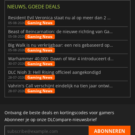
NIEUWS, GOEDE DEALS
Resident Evil Veronica staat nu al op meer dan 2 miljoen verlanglijstjes
Gaming News
05-08-2026
Beast of Reincarnation: de nieuwe richting van Game Freak
Gaming News
05-08-2026
Big Walk is nu verkrijgbaar: een reis gebaseerd op vriendschap
Gaming News
05-08-2026
Warhammer 40.000: Dawn of War 4 introduceert de Necron-factie
Gaming News
30-07-2026
DLC Nioh 3: Hell Rising officieel aangekondigd
Gaming News
28-07-2026
Vahrin's Call verschijnt eindelijk na tien jaar ontwikkeling
Gaming News
28-07-2026
Ontvang de beste deals en kortingscodes voor gamers
Abonneer je op onze DLCompare-nieuwsbrief