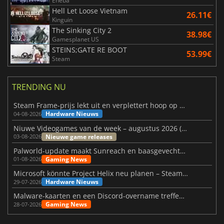
Eneba
Hell Let Loose Vietnam
26.11€
Kinguin
The Sinking City 2
38.98€
Gamesplanet US
STEINS;GATE RE BOOT
53.99€
Steam
TRENDING NU
Steam Frame-prijs lekt uit en verplettert hoop op betaalbare VR
Hardware Nieuws
04-08-2026
Niuwe Videogames van de week – augustus 2026 (week 32)
Nieuwe game releases
03-08-2026
Palworld-update maakt Sunreach en baasgevechten stabieler
Gaming News
01-08-2026
Microsoft könnte Project Helix neu planen – Steam-Support wackelt
Hardware Nieuws
29-07-2026
Malware-kaarten en een Discord-overname treffen Meccha Chameleon
Gaming News
28-07-2026