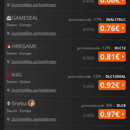
0.89€
Soortgelijke aanbiedingen
GAMESEAL
-17% :
promotiecode
SEAL17DLC
Steam · Europe
0.76€
0.91€
Soortgelijke aanbiedingen
HRKGAME
-12% :
promotiecode
DLC12
Steam · Europe
0.81€
0.92€
Soortgelijke aanbiedingen
K4G
-12% :
promotiecode
DLC12DEAL
Steam · Global
0.92€
1.05€
Soortgelijke aanbiedingen
Eneba
-8% :
promotiecode
DLC8
Steam · Europe
0.97€
1.05€
Soortgelijke aanbiedingen