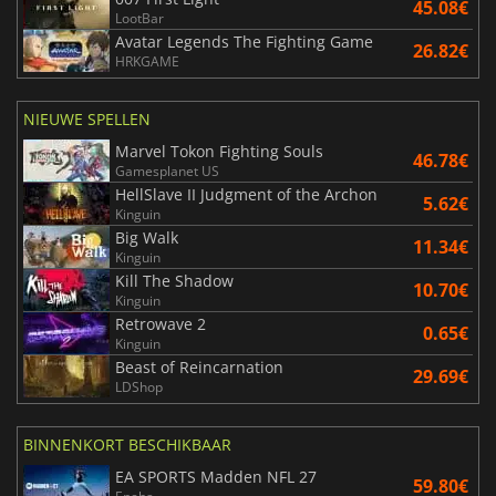
45.08€
LootBar
Avatar Legends The Fighting Game
26.82€
HRKGAME
NIEUWE SPELLEN
Marvel Tokon Fighting Souls
46.78€
Gamesplanet US
HellSlave II Judgment of the Archon
5.62€
Kinguin
Big Walk
11.34€
Kinguin
Kill The Shadow
10.70€
Kinguin
Retrowave 2
0.65€
Kinguin
Beast of Reincarnation
29.69€
LDShop
BINNENKORT BESCHIKBAAR
EA SPORTS Madden NFL 27
59.80€