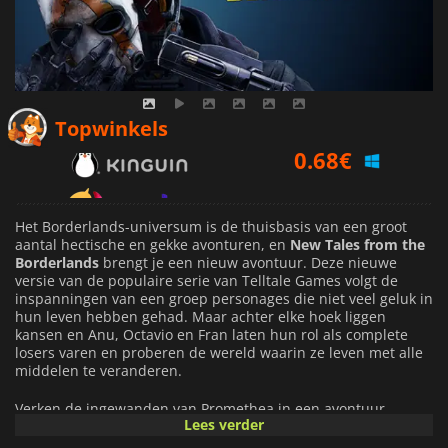
0.68
€
Topwinkels
0.97
€
1.39
€
Het Borderlands-universum is de thuisbasis van een groot
aantal hectische en gekke avonturen, en
New Tales from the
Borderlands
brengt je een nieuw avontuur. Deze nieuwe
versie van de populaire serie van Telltale Games volgt de
inspanningen van een groep personages die niet veel geluk in
hun leven hebben gehad. Maar achter elke hoek liggen
kansen en Anu, Octavio en Fran laten hun rol als complete
losers varen en proberen de wereld waarin ze leven met alle
middelen te veranderen.
Verken de ingewanden van Promethea in een avontuur
Lees verder
waarin je het opneemt tegen een planetaire invasie en hopen
monsters. Elk van de personages in
New Tales from the