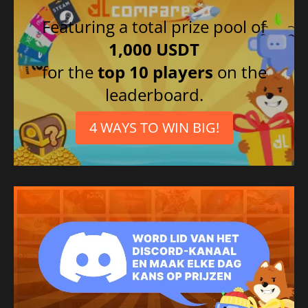
Featuring a total prize pool of
1,000 USDT
for the
top 10 players
on the
leaderboard.
4 WAYS TO WIN BIG!