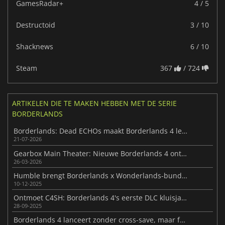
GamesRadar+
4 / 5
Destructoid
3 / 10
Shacknews
6 / 10
Steam
367
/ 724
ARTIKELEN DIE TE MAKEN HEBBEN MET DE SERIE
BORDERLANDS
Borderlands: Dead ECHOs maakt Borderlands 4 levendiger
21-07-2026
Gearbox Main Theater: Nieuwe Borderlands 4 onthullingen in aantocht!
26-03-2026
Humble brengt Borderlands x Wonderlands-bundel drie dagen terug
10-12-2025
Ontmoet C4SH: Borderlands 4's eerste DLC kluisjager
28-09-2025
Borderlands 4 lanceert zonder cross-save, maar functies komen later