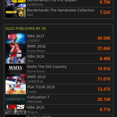
0.79€
GAMESEAL
Borderlands The Handsome Collection
7.03€
K4G
ALSO PUBLISHED BY 2K
NBA 2K27
49.59€
LOADED
WWE 2K26
27.66€
Game Boost
NBA 2K26
6.49€
K4G
Mafia The Old Country
19.91€
Game Boost
WWE 2K25
11.01€
GAMESEAL
PGA TOUR 2K25
12.47€
Eneba
Civilization 7
20.14€
HRKGAME
NBA 2K25
6.71€
Kinguin