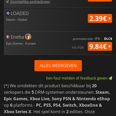
Soortgelijke aanbiedingen
LOADED
2.39€
Steam · Global
Eneba
-8% :
promotiecode
DLC8
Epic Games · Europe
9.84€
10.70€
ALLES WEERGEVEN
Een fout melden of feedback geven
(*) We ontdekten dit product beschikbaar bij
20
verkopers die
5
DRM-systemen ondersteunen:
Steam,
Epic Games, Xbox Live, Sony PSN & Nintendo eShop
op
6
platforms -
PC, PS5, PS4, Switch, XboxOne &
Xbox Series X
. Het spel komt in
2
edities. Onze