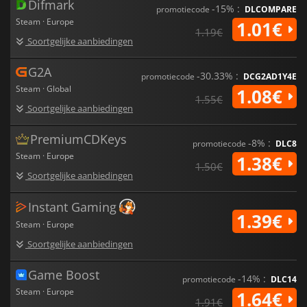
Difmark
-15% :
promotiecode
DLCOMPARE
Steam · Europe
1.01€
1.19€
Soortgelijke aanbiedingen
G2A
-30.33% :
promotiecode
DCG2AD1Y4E
Steam · Global
1.08€
1.55€
Soortgelijke aanbiedingen
PremiumCDKeys
-8% :
promotiecode
DLC8
Steam · Europe
1.38€
1.50€
Soortgelijke aanbiedingen
Instant Gaming
1.39€
Steam · Europe
Soortgelijke aanbiedingen
Game Boost
-14% :
promotiecode
DLC14
Steam · Europe
1.64€
1.91€