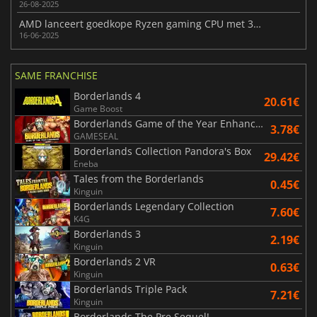
26-08-2025
AMD lanceert goedkope Ryzen gaming CPU met 3D V-Cache
16-06-2025
SAME FRANCHISE
Borderlands 4
20.61€
Game Boost
Borderlands Game of the Year Enhanced
3.78€
GAMESEAL
Borderlands Collection Pandora's Box
29.42€
Eneba
Tales from the Borderlands
0.45€
Kinguin
Borderlands Legendary Collection
7.60€
K4G
Borderlands 3
2.19€
Kinguin
Borderlands 2 VR
0.63€
Kinguin
Borderlands Triple Pack
7.21€
Kinguin
Borderlands The Pre Sequel!