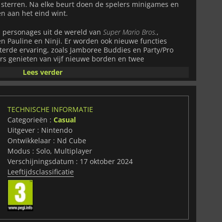
 sterren. Na elke beurt doen de spelers minigames en
n aan het eind wint.
l personages uit de wereld van
Super Mario Bros.
,
 Pauline en Ninji. Er worden ook nieuwe functies
terde ervaring, zoals Jamboree Buddies en Party/Pro
rs genieten van vijf nieuwe borden en twee
ame biedt ook spannende nieuwe speltypen zoals
Lees verder
ad, Rhythm Kitchen, Paratroopa Flight School en
gevarieerde multiplayer-ervaring.
rsonage kiezen uit het grootste rooster ooit in de serie
TECHNISCHE INFORMATIE
enden in de spannendste en leukste
Super Mario Party-
Categorieën :
Casual
 spel specifieke parameters aanpassen om de ervaring
Uitgever : Nintendo
n zo de best mogelijke ervaring te bieden.
Ontwikkelaar : Nd Cube
rienden op te nemen in
Super Mario Party Jamboree
?
Modus : Solo, Multiplayer
Verschijningsdatum : 17 oktober 2024
Leeftijdsclassificatie