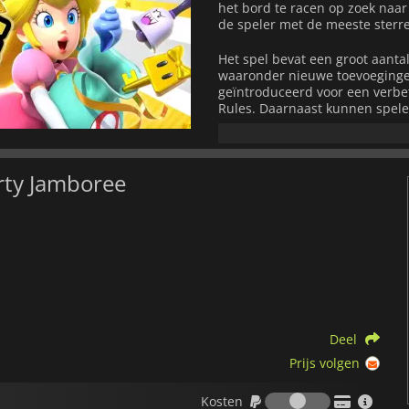
het bord te racen op zoek naar
de speler met de meeste sterre
Het spel bevat een groot aanta
waaronder nieuwe toevoegingen
geïntroduceerd voor een verbe
Rules. Daarnaast kunnen spele
terugkerende favorieten. De g
Koopathlon, Bowser Kaboom Squ
Toad's Item Factory, voor een 
rty Jamboree
Spelers kunnen hun favoriete pe
en het opnemen tegen hun vri
game
. Bovendien kun je in het
helemaal naar wens te maken e
Ben je klaar om het tegen je v
Deel
Prijs volgen
Kosten
Kosten