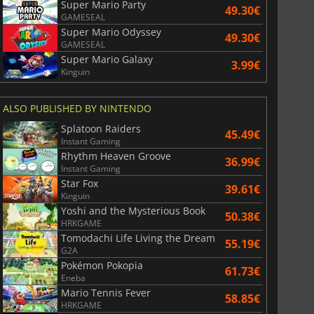
Super Mario Party
49.30€
GAMESEAL
Super Mario Odyssey
49.30€
GAMESEAL
Super Mario Galaxy
3.99€
Kinguin
ALSO PUBLISHED BY NINTENDO
Splatoon Raiders
45.49€
Instant Gaming
Rhythm Heaven Groove
36.99€
Instant Gaming
Star Fox
39.61€
Kinguin
Yoshi and the Mysterious Book
50.38€
HRKGAME
Tomodachi Life Living the Dream
55.19€
G2A
Pokémon Pokopia
61.73€
Eneba
Mario Tennis Fever
58.85€
HRKGAME