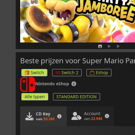
Beste prijzen voor Super Mario Pa
Switch
Switch 2
Eshop
Nintendo eShop
Alle typen
STANDARD EDITION
Account
CD Key
van
22.94€
van
50.38€