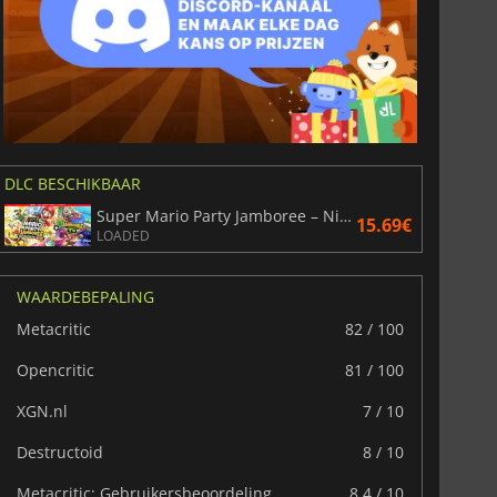
DLC BESCHIKBAAR
Super Mario Party Jamboree – Nintendo Switch 2 Edition Upgrade pack
15.69€
LOADED
WAARDEBEPALING
Metacritic
82 / 100
Opencritic
81 / 100
XGN.nl
7 / 10
Destructoid
8 / 10
6.75
€
15.48
€
Metacritic: Gebruikersbeoordeling
8.4 / 10