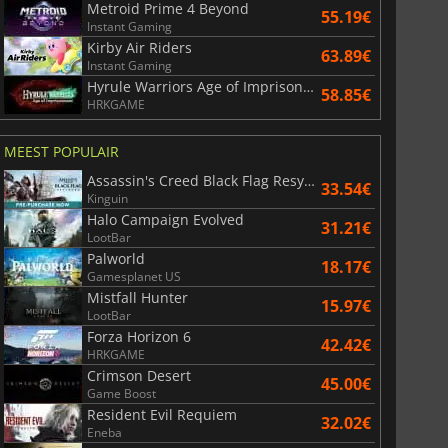
Metroid Prime 4 Beyond
55.19€
Instant Gaming
Kirby Air Riders
63.89€
Instant Gaming
Hyrule Warriors Age of Imprisonment
58.85€
HRKGAME
MEEST POPULAIR
Assassin's Creed Black Flag Resynced
33.54€
Kinguin
Halo Campaign Evolved
31.21€
LootBar
Palworld
18.17€
Gamesplanet US
Mistfall Hunter
15.97€
LootBar
Forza Horizon 6
42.42€
HRKGAME
Crimson Desert
45.00€
Game Boost
Resident Evil Requiem
32.02€
Eneba