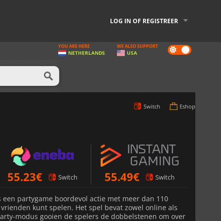
LOG IN OF REGISTREER
YOU ARE HERE
WE ALSO SUPPORT
Dark
NETHERLANDS
USA
mode
Switch
Eshop
55.23
€
55.49
€
Switch
Switch
s een partygame boordevol actie met meer dan 110
 vrienden kunt spelen. Het spel bevat zowel online als
 Party-modus gooien de spelers de dobbelstenen om over