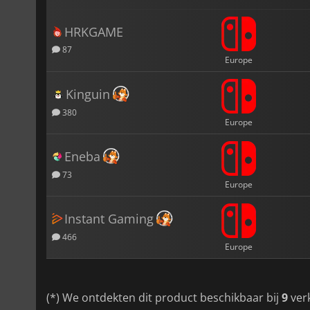
HRKGAME
87
Europe
Kinguin
380
Europe
Eneba
73
Europe
Instant Gaming
466
Europe
(*) We ontdekten dit product beschikbaar bij
9
ver