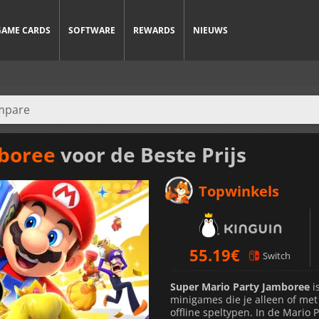
GAME CARDS
SOFTWARE
REWARDS
NIEUWS
mboree
voor de Beste Prijs
Topwinkels
55.19
€
Switch
Super Mario Party Jamboree
i
minigames die je alleen of met
offline speltypen. In de Mario