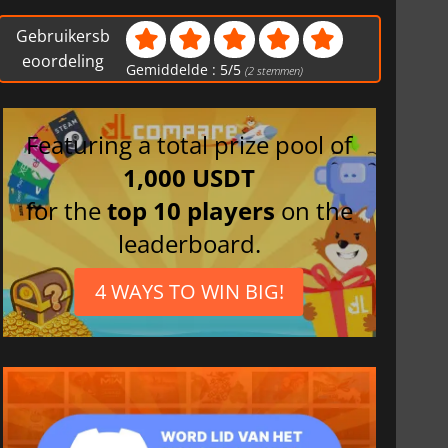
Gebruikersb
eoordeling
Gemiddelde :
5
/
5
(
2
stemmen)
Featuring a total prize pool of
1,000 USDT
for the
top 10 players
on the
leaderboard.
4 WAYS TO WIN BIG!