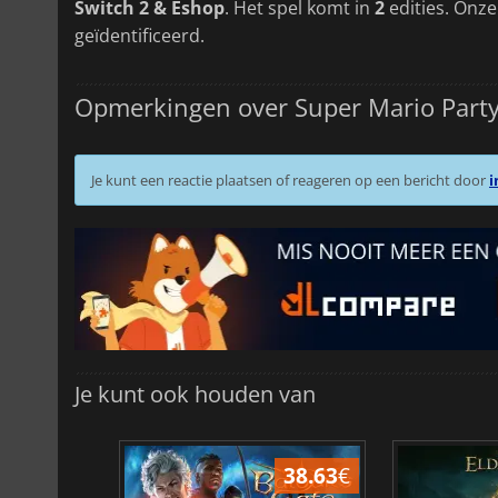
Switch 2 & Eshop
. Het spel komt in
2
edities. Onze
geïdentificeerd.
Opmerkingen over Super Mario Part
Je kunt een reactie plaatsen of reageren op een bericht door
i
Je kunt ook houden van
43.98
€
38.63
€