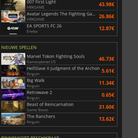
007 First Light
43.98€
HRKGAME
Avatar Legends The Fighting Game
26.86€
HRKGAME
EA SPORTS FC 26
12.87€
Eneba
NIEUWE SPELLEN
Marvel Tokon Fighting Souls
46.73€
Gamesplanet US
HellSlave II Judgment of the Archon
5.61€
Kinguin
Big Walk
11.34€
Kinguin
Retrowave 2
0.65€
Kinguin
Beast of Reincarnation
31.60€
Game Boost
The Ranchers
13.62€
Kinguin
BINNENKORT BESCHIKBAAR