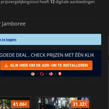
 prijsvergelijkingstool heeft
12
digitale aanbiedingen
y Jamboree
n te loggen
41.06
€
31.32
€