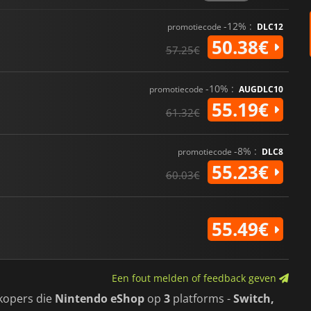
-12% :
promotiecode
DLC12
50.38€
57.25€
-10% :
promotiecode
AUGDLC10
55.19€
61.32€
-8% :
promotiecode
DLC8
55.23€
60.03€
55.49€
Een fout melden of feedback geven
kopers die
Nintendo eShop
op
3
platforms -
Switch,