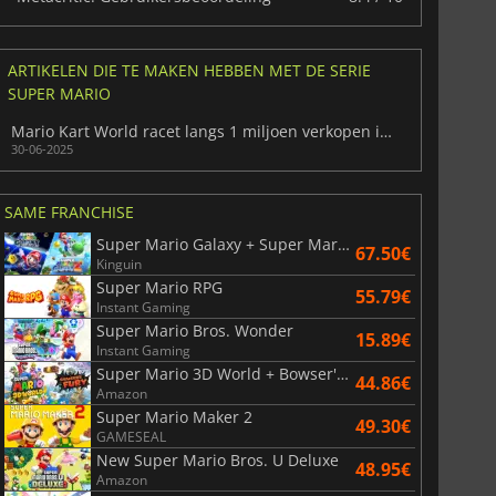
ARTIKELEN DIE TE MAKEN HEBBEN MET DE SERIE
SUPER MARIO
War WARHAMMER 3
Lies Of P
Mario Kart World racet langs 1 miljoen verkopen in Japan alleen
30-06-2025
SAME FRANCHISE
Super Mario Galaxy + Super Mario Galaxy 2
67.50€
Kinguin
Super Mario RPG
55.79€
Instant Gaming
Super Mario Bros. Wonder
15.89€
Instant Gaming
Super Mario 3D World + Bowser's Fury
44.86€
Amazon
Super Mario Maker 2
49.30€
GAMESEAL
New Super Mario Bros. U Deluxe
48.95€
Amazon