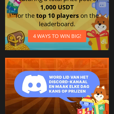
1,000 USDT
for the
top 10 players
on the
leaderboard.
4 WAYS TO WIN BIG!