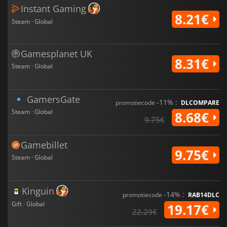
Instant Gaming
8.21€
Steam · Global
Gamesplanet UK
8.31€
Steam · Global
GamersGate
-11% :
promotiecode
DLCOMPARE
Steam · Global
8.68€
9.75€
Gamebillet
9.75€
Steam · Global
Kinguin
-14% :
promotiecode
RAB14DLC
Gift · Global
19.17€
22.29€