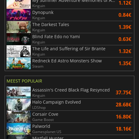
My Summer Adventure Memories of Another Life
1.12€
Kinguin
Dynopunk
0.84€
Kinguin
The Darkest Tales
1.39€
Kinguin
Blind Fate Edo no Yami
0.63€
Kinguin
The Life and Suffering of Sir Brante
1.32€
Kinguin
Redneck Ed Astro Monsters Show
1.35€
Steam
MEEST POPULAIR
Assassin's Creed Black Flag Resynced
37.75€
Kinguin
Halo Campaign Evolved
28.68€
LDShop
Corsair Cove
16.80€
Game Boost
Palworld
18.16€
Gamesplanet US
Mistfall Hunter