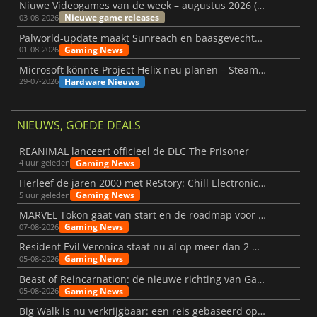
Niuwe Videogames van de week – augustus 2026 (week 32)
Nieuwe game releases
03-08-2026
Palworld-update maakt Sunreach en baasgevechten stabieler
Gaming News
01-08-2026
Microsoft könnte Project Helix neu planen – Steam-Support wackelt
Hardware Nieuws
29-07-2026
NIEUWS, GOEDE DEALS
REANIMAL lanceert officieel de DLC The Prisoner
Gaming News
4 uur geleden
Herleef de jaren 2000 met ReStory: Chill Electronics Repairs
Gaming News
5 uur geleden
MARVEL Tōkon gaat van start en de roadmap voor jaar 1 is bekendgemaakt
Gaming News
07-08-2026
Resident Evil Veronica staat nu al op meer dan 2 miljoen verlanglijstjes
Gaming News
05-08-2026
Beast of Reincarnation: de nieuwe richting van Game Freak
Gaming News
05-08-2026
Big Walk is nu verkrijgbaar: een reis gebaseerd op vriendschap