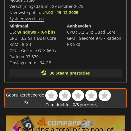
Modus : Solo
Verschijningsdatum : 29 oktober 2025
Nieuwste patch:
v1.02 - 19-12-2025
Systeemvereisten
Minimaal
Aanbevolen
OS:
Windows 7 (64 bit)
CPU : 3.2 GHz Quad Core
CPU : 3.2 GHz Dual Core
GPU : GeForce 970 / Radeon
RAM : 8 GB
RX 580
GPU : GeForce GTX 660 /
Radeon R7 370
Opslagruimte : 34 GB
30 Steam prestaties
Gebruikersbeoorde
ling
Gemiddelde :
0
/
5
(
0
stemmen)
Featuring a total prize pool of