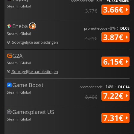
vindingrijkheid.
-3% :
promotiecode
YU3SUMMER
Steam · Global
3.66€
3.77€
Eneba
-8% :
promotiecode
DLC8
Steam · Global
3.87€
4.21€
Soortgelijke aanbiedingen
G2A
6.15€
Steam · Global
Soortgelijke aanbiedingen
Game Boost
-14% :
promotiecode
DLC14
Steam · Global
7.22€
8.40€
Gamesplanet US
7.31€
Steam · Global