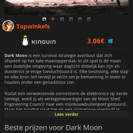
3.06
€
Topwinkels
3.87
€
8.21
€
Dark Moon
is een survival-strategie avontuur dat zich
afspeelt op het kale maanoppervlak. In dit spel is de maan
een dodelijke omgeving waar daglicht dodelijk kan zijn en
duisternis je enige toevluchtsoord is. Elke beslissing, elke stap
en elke bron telt terwijl je vecht om je bemanning in leven te
houden onder een genadeloze zon.
Nadat een verwoestende zonnestorm de elektronica op aarde
lamlegt, word jij als vertegenwoordiger van de Moon Shell
Engineering Council naar een mijnbouwbuitenpost gestuurd.
Maar het noodlot slaat toe als een plotselinge vloedgolf je
Lees verder
basis beschadigt, waardoor je het hoofd moet bieden aan het
vijandige terrein van de maan. Het maanlandschap is
Beste prijzen voor Dark Moon
uitgestrekt, meedogenloos en vol onvoorziene gevaren en zal
je strategisch denken, aanpassingsvermogen en