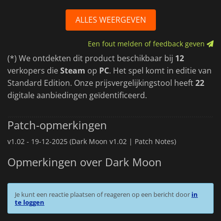
ALLES WEERGEVEN
Een fout melden of feedback geven
(*) We ontdekten dit product beschikbaar bij
12
verkopers die
Steam
op
PC
. Het spel komt in editie van
Standard Edition. Onze prijsvergelijkingstool heeft
22
digitale aanbiedingen geïdentificeerd.
Patch-opmerkingen
v1.02 -
19-12-2025 (Dark Moon v1.02 | Patch Notes)
Opmerkingen over Dark Moon
Je kunt een reactie plaatsen of reageren op een bericht door
in
te loggen