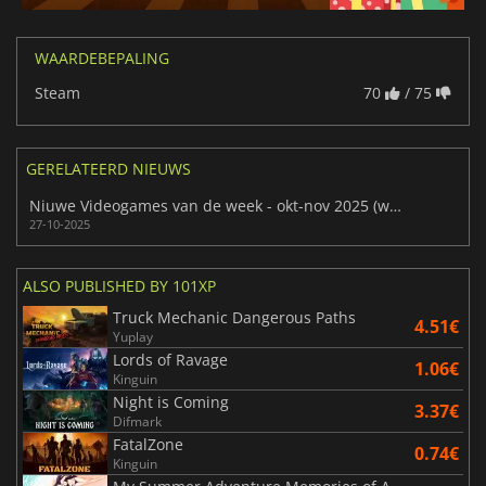
WAARDEBEPALING
Steam
70
/ 75
GERELATEERD NIEUWS
Niuwe Videogames van de week - okt-nov 2025 (week 44)
27-10-2025
ALSO PUBLISHED BY 101XP
Truck Mechanic Dangerous Paths
4.51€
Yuplay
Lords of Ravage
1.06€
Kinguin
Night is Coming
3.37€
Difmark
FatalZone
0.74€
Kinguin