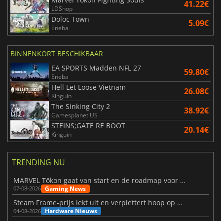
41.22€
LDShop
Doloc Town
5.09€
Eneba
BINNENKORT BESCHIKBAAR
EA SPORTS Madden NFL 27
59.80€
Eneba
Hell Let Loose Vietnam
26.08€
Kinguin
The Sinking City 2
38.92€
Gamesplanet US
STEINS;GATE RE BOOT
20.14€
Kinguin
TRENDING NU
MARVEL Tōkon gaat van start en de roadmap voor jaar 1 is bekendgemaakt
Gaming News
07-08-2026
Steam Frame-prijs lekt uit en verplettert hoop op betaalbare VR
Hardware Nieuws
04-08-2026