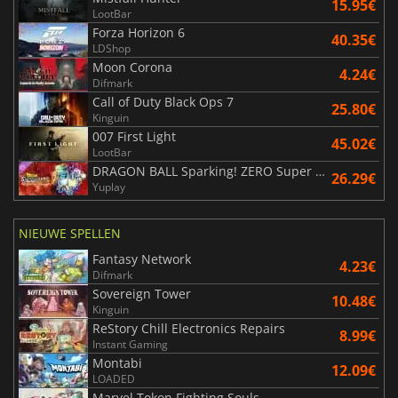
15.95€
LootBar
Forza Horizon 6
40.35€
LDShop
Moon Corona
4.24€
Difmark
Call of Duty Black Ops 7
25.80€
Kinguin
007 First Light
45.02€
LootBar
DRAGON BALL Sparking! ZERO Super Limit Breaking NEO
26.29€
Yuplay
NIEUWE SPELLEN
Fantasy Network
4.23€
Difmark
Sovereign Tower
10.48€
Kinguin
ReStory Chill Electronics Repairs
8.99€
Instant Gaming
Montabi
12.09€
LOADED
Marvel Tokon Fighting Souls