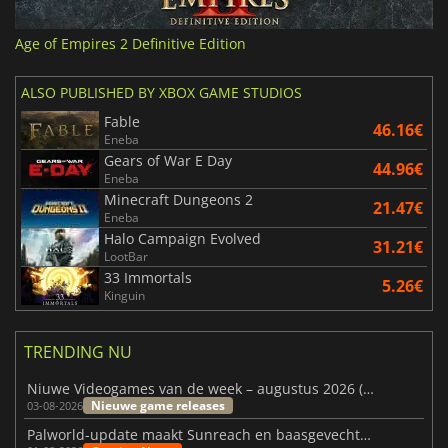
Age of Empires 2 Definitive Edition
ALSO PUBLISHED BY XBOX GAME STUDIOS
Fable
46.16€
Eneba
Gears of War E Day
44.96€
Eneba
Minecraft Dungeons 2
21.47€
Eneba
Halo Campaign Evolved
31.21€
LootBar
33 Immortals
5.26€
Kinguin
TRENDING NU
Niuwe Videogames van de week – augustus 2026 (week 32)
Nieuwe game releases
03-08-2026
Palworld-update maakt Sunreach en baasgevechten stabieler