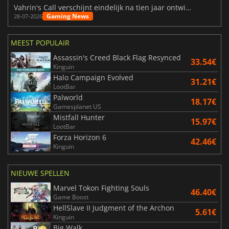
Vahrin's Call verschijnt eindelijk na tien jaar ontwikkeling
Gaming News
28-07-2026
MEEST POPULAIR
Assassin's Creed Black Flag Resynced
33.54€
Kinguin
Halo Campaign Evolved
31.21€
LootBar
Palworld
18.17€
Gamesplanet US
Mistfall Hunter
15.97€
LootBar
Forza Horizon 6
42.46€
Kinguin
NIEUWE SPELLEN
Marvel Tokon Fighting Souls
46.40€
Game Boost
HellSlave II Judgment of the Archon
5.61€
Kinguin
Big Walk