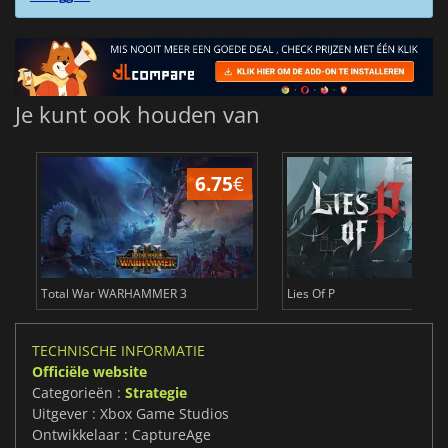
Je kunt ook houden van
6.75
€
1
Total War WARHAMMER 3
Lies Of P
TECHNISCHE INFORMATIE
Officiële website
Categorieën :
Strategie
Uitgever : Xbox Game Studios
Ontwikkelaar : CaptureAge