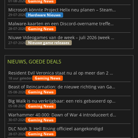
Gaming News
01-08-2026
Microsoft könnte Project Helix neu planen – Steam-Support wackelt
Hardware Nieuws
29-07-2026
Malware-kaarten en een Discord-overname treffen Meccha Chameleon
Gaming News
28-07-2026
Niuwe Videogames van de week – juli 2026 (week 31)
Nieuwe game releases
27-07-2026
NIEUWS, GOEDE DEALS
Resident Evil Veronica staat nu al op meer dan 2 miljoen verlanglijstjes
Gaming News
18 uur geleden
Beast of Reincarnation: de nieuwe richting van Game Freak
Gaming News
05-08-2026
Big Walk is nu verkrijgbaar: een reis gebaseerd op vriendschap
Gaming News
05-08-2026
Warhammer 40.000: Dawn of War 4 introduceert de Necron-factie
Gaming News
30-07-2026
DLC Nioh 3: Hell Rising officieel aangekondigd
Gaming News
28-07-2026