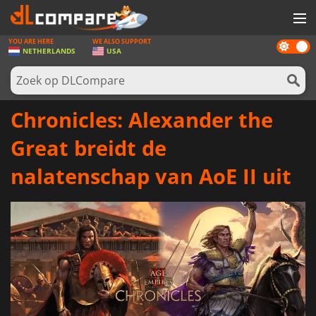
YOU ARE HERE
WE ALSO SUPPORT
Dark
SPELLEN
NETHERLANDS
USA
mode
GAME CARDS
SOFTWARE
Chronicles: Alexander the
REWARDS
Great breidt de
NIEUWS
nalatenschap van AoE II uit
LOG IN OF REGISTREER