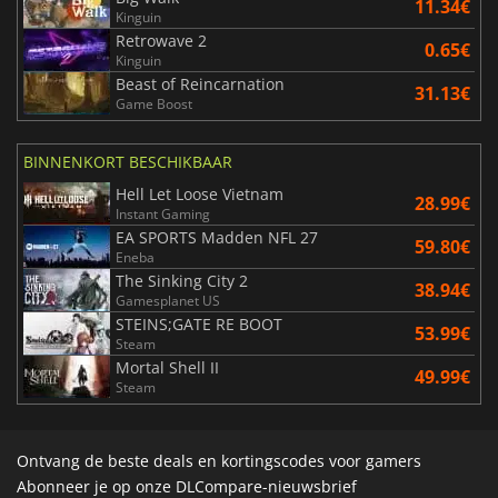
11.34€
Kinguin
Retrowave 2
0.65€
Kinguin
Beast of Reincarnation
31.13€
Game Boost
BINNENKORT BESCHIKBAAR
Hell Let Loose Vietnam
28.99€
Instant Gaming
EA SPORTS Madden NFL 27
59.80€
Eneba
The Sinking City 2
38.94€
Gamesplanet US
STEINS;GATE RE BOOT
53.99€
Steam
Mortal Shell II
49.99€
Steam
Ontvang de beste deals en kortingscodes voor gamers
Abonneer je op onze DLCompare-nieuwsbrief