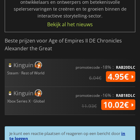
ontwikkelaars en ontwerpers om betekenisvolle
spelerservaringen te creëren en te groeien binnen de
interactieve storytelling-sector.
Bekijk al het nieuws
Beste prijzen voor Age of Empires II DE Chronicles
Alexander the Great
Kinguin
-18% :
promotiecode
RAB20DLC
Steam · Rest of World
4.95€
6.04€
Kinguin
-16% :
promotiecode
RAB18DLC
Xbox Series X · Global
10.02€
11.93€
Je kunt een reactie plaatsen of reageren op een bericht door
in
te loggen