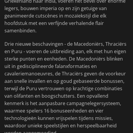
Griekenland naar India, voeren het bevel over enorme
legers, bouwen imperia op en zijn getuige van
geanimeerde cutscènes in mozaïekstijl die elk
hoofdstuk met een verfijnde verhalende flair
samenbinden.
Drie nieuwe beschavingen - de Macedoniërs, Thraciërs
en Puru - voeren de uitbreiding aan, elk met hun eigen
sterke punten en eenheden. De Macedoniërs blinken
uit in gedisciplineerde falanxformaties en
cavaleriemanoeuvres, de Thraciërs geven de voorkeur
aan snelle invallen en op goud gebaseerde bonussen,
terwijl de Puru vertrouwen op krachtige combinaties
van olifanten en boogschutters. Een opvallend
kenmerk is het aanpasbare campagnelegersysteem,
waarmee spelers 16 bonuseenheden en vier
technologieën kunnen vrijspelen tijdens missies,
waardoor unieke speelstijlen en herspeelbaarheid