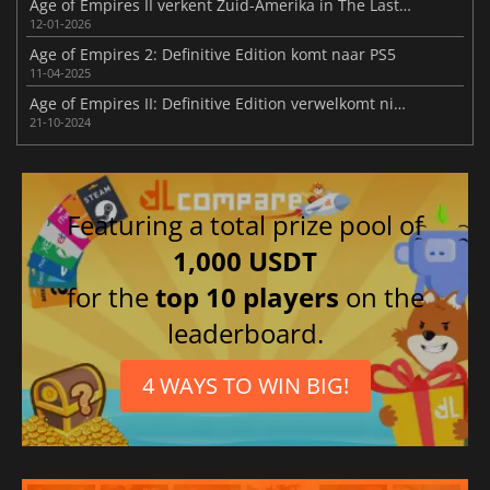
Age of Empires II verkent Zuid-Amerika in The Last Chieftains
12-01-2026
Age of Empires 2: Definitive Edition komt naar PS5
11-04-2025
Age of Empires II: Definitive Edition verwelkomt nieuwe DLC - Chronicles: Battle for Greece
21-10-2024
Featuring a total prize pool of
1,000 USDT
for the
top 10 players
on the
leaderboard.
4 WAYS TO WIN BIG!