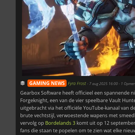
GAMING NEWS
Fyra Frost
-
7 aug 2025 16:00
- 1 Opmer
Gearbox Software heeft officieel een spannende 
Forgeknight, een van de vier speelbare Vault Hun
uitgebracht via het officiële YouTube-kanaal van d
brute vechtstijl, verwoestende wapens met smeed
vervolg op
Bordelands 3
komt uit op 12 september
fans die staan te popelen om te zien wat elke nie