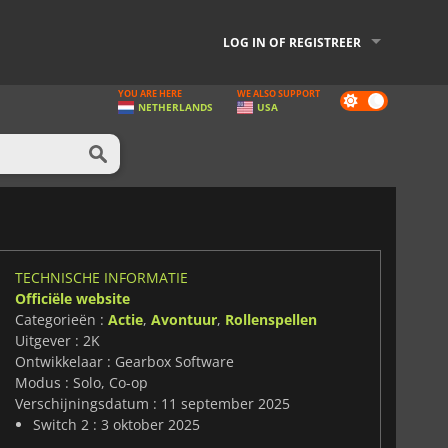
LOG IN OF REGISTREER
YOU ARE HERE
WE ALSO SUPPORT
Dark
NETHERLANDS
USA
mode
TECHNISCHE INFORMATIE
Officiële website
Categorieën :
Actie
,
Avontuur
,
Rollenspellen
Uitgever : 2K
Ontwikkelaar : Gearbox Software
Modus : Solo, Co-op
Verschijningsdatum : 11 september 2025
Switch 2 : 3 oktober 2025