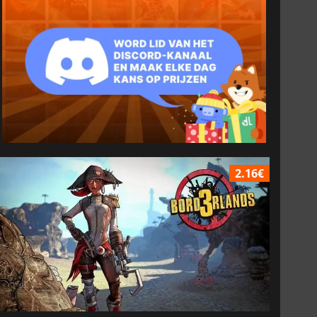
2.16€