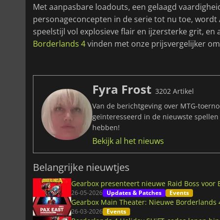
Met aanpasbare loadouts, een gelaagd vaardighei
personageconcepten in de serie tot nu toe, wordt
speelstijl vol explosieve flair en ijzersterke grit, en
Borderlands 4
vinden met onze prijsvergelijker om 
Fyra Frost
3202 Artikel
Van de berichtgeving over MTG-toernoo
geïnteresseerd in de nieuwste spellen
hebben!
Bekijk al het nieuws
Belangrijke nieuwtjes
Gearbox presenteert nieuwe Raid Boss voor 
26-05-2026
Updates & Patches
Events
Gearbox Main Theater: Nieuwe Borderlands 4
26-03-2026
Events