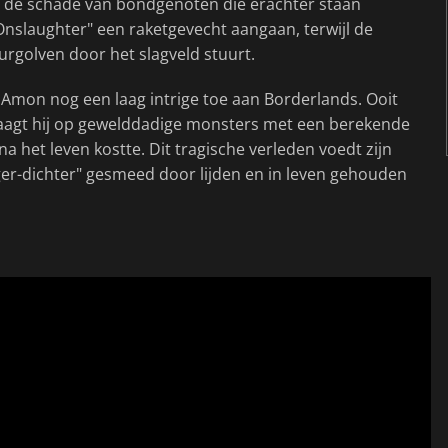
de schade van bondgenoten die erachter staan
nslaughter" een raketgevecht aangaan, terwijl de
rgolven door het slagveld stuurt.
n Amon nog een laag intrige toe aan Borderlands. Ooit
jaagt hij op gewelddadige monsters met een berekende
 het leven kostte. Dit tragische verleden voedt zijn
ger-dichter" gesmeed door lijden en in leven gehouden