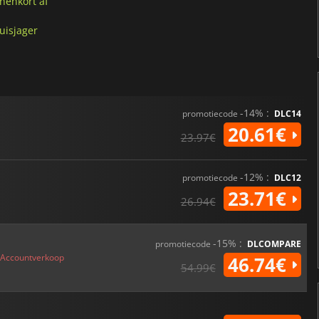
nenkort af
uisjager
-14% :
promotiecode
DLC14
20.61€
23.97€
-12% :
promotiecode
DLC12
23.71€
26.94€
-15% :
promotiecode
DLCOMPARE
Accountverkoop
46.74€
54.99€