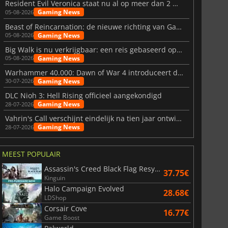
Resident Evil Veronica staat nu al op meer dan 2 miljoen verlanglijstjes
Gaming News
05-08-2026
Beast of Reincarnation: de nieuwe richting van Game Freak
Gaming News
05-08-2026
Big Walk is nu verkrijgbaar: een reis gebaseerd op vriendschap
Gaming News
05-08-2026
Warhammer 40.000: Dawn of War 4 introduceert de Necron-factie
Gaming News
30-07-2026
DLC Nioh 3: Hell Rising officieel aangekondigd
Gaming News
28-07-2026
Vahrin's Call verschijnt eindelijk na tien jaar ontwikkeling
Gaming News
28-07-2026
MEEST POPULAIR
Assassin's Creed Black Flag Resynced
37.75€
Kinguin
Halo Campaign Evolved
28.68€
LDShop
Corsair Cove
16.77€
Game Boost