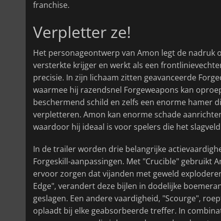
franchise.
Verpletter ze!
Het personageontwerp van Amon legt de nadruk o
versterkte krijger en werkt als een frontlinievec
precisie. In zijn lichaam zitten geavanceerde Forge
waarmee hij razendsnel Forgeweapons kan oproepen
beschermend schild en zelfs een enorme hamer di
verpletteren. Amon kan enorme schade aanrichten,
waardoor hij ideaal is voor spelers die het slagvel
In de trailer worden drie belangrijke actievaardig
Forgeskill-aanpassingen. Met "Crucible" gebruikt 
ervoor zorgen dat vijanden met geweld exploderen 
Edge", verandert deze bijlen in dodelijke boemera
geslagen. Een andere vaardigheid, "Scourge", roe
oplaadt bij elke geabsorbeerde treffer. In combin