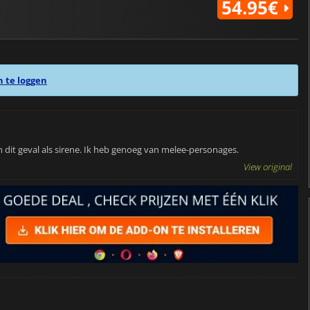
54.95€
n te loggen
in dit geval als sirene. Ik heb genoeg van melee-personages.
View original