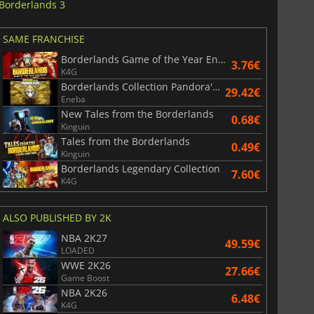
Borderlands 3
SAME FRANCHISE
Borderlands Game of the Year Enhanced
3.76€
K4G
Borderlands Collection Pandora's Box
29.42€
Eneba
New Tales from the Borderlands
0.68€
Kinguin
Tales from the Borderlands
0.49€
Kinguin
Borderlands Legendary Collection
7.60€
K4G
ALSO PUBLISHED BY 2K
NBA 2K27
49.59€
LOADED
WWE 2K26
27.66€
Game Boost
NBA 2K26
6.48€
K4G