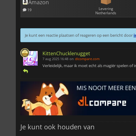
Amazon
Levering
19
Netherlands
Je kunt een reactie plaatsen of reageren op een bericht door
i
KittenChucklenugget
7 aug 2025 16:48
on
dlcompare.com
Verleidelijk, maar ik moet echt als magiër spelen of 
Je kunt ook houden van