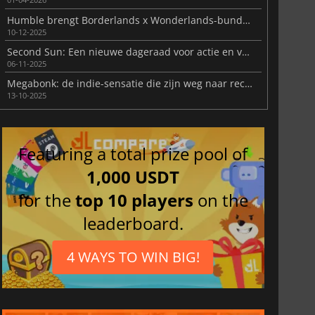
Humble brengt Borderlands x Wonderlands-bundel drie dagen terug
10-12-2025
Second Sun: Een nieuwe dageraad voor actie en verkenning
06-11-2025
Megabonk: de indie-sensatie die zijn weg naar recordcijfers bonkt
13-10-2025
Featuring a total prize pool of
1,000 USDT
for the
top 10 players
on the
leaderboard.
4 WAYS TO WIN BIG!