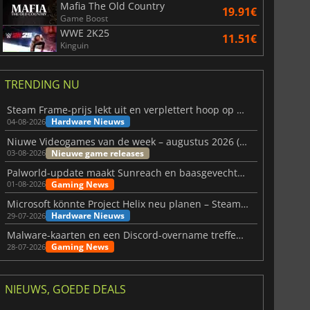
Mafia The Old Country
19.91€
Game Boost
WWE 2K25
11.51€
Kinguin
TRENDING NU
Steam Frame-prijs lekt uit en verplettert hoop op betaalbare VR
Hardware Nieuws
04-08-2026
Niuwe Videogames van de week – augustus 2026 (week 32)
Nieuwe game releases
03-08-2026
Palworld-update maakt Sunreach en baasgevechten stabieler
Gaming News
01-08-2026
Microsoft könnte Project Helix neu planen – Steam-Support wackelt
Hardware Nieuws
29-07-2026
Malware-kaarten en een Discord-overname treffen Meccha Chameleon
Gaming News
28-07-2026
NIEUWS, GOEDE DEALS