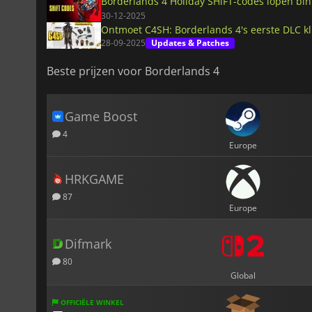
Borderlands 4 Holiday SHiFT-codes lopen bin
30-12-2025
Ontmoet C4SH: Borderlands 4's eerste DLC kl
28-09-2025
Updates & Patches
Beste prijzen voor Borderlands 4
Game Boost
4
Europe
HRKGAME
87
Europe
Difmark
80
Global
OFFICIËLE WINKEL