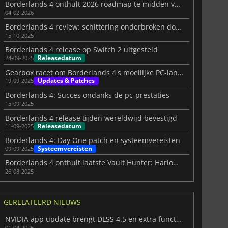
Borderlands 4 onthult 2026 roadmap te midden van Switch 2 port onzekerheid
04-02-2026
Borderlands 4 review: schittering onderbroken door bugs
15-10-2025
Borderlands 4 release op Switch 2 uitgesteld
Releasedatum
24-09-2025
Gearbox racet om Borderlands 4's moeilijke PC-lancering te repareren
Updates & Patches
19-09-2025
Borderlands 4: Succes ondanks de pc-prestaties
15-09-2025
Borderlands 4 release tijden wereldwijd bevestigd
Releasedatum
11-09-2025
Borderlands 4: Day One patch en systeemvereisten
Systeemvereisten
09-09-2025
Borderlands 4 onthult laatste Vault Hunter: Harlowe de Gravitar
26-08-2025
GERELATEERD NIEUWS
NVIDIA app update brengt DLSS 4.5 en extra functies
01-04-2026