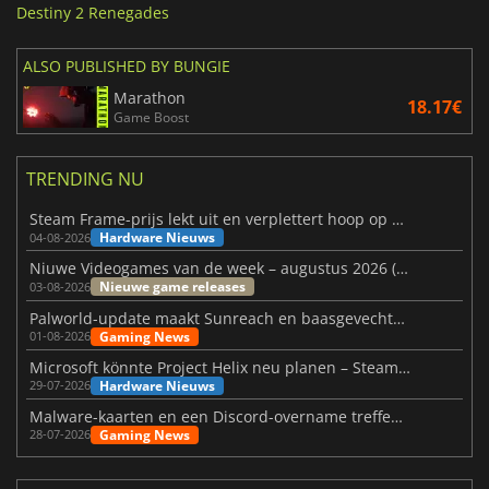
Destiny 2 Renegades
ALSO PUBLISHED BY BUNGIE
Marathon
18.17€
Game Boost
TRENDING NU
Steam Frame-prijs lekt uit en verplettert hoop op betaalbare VR
Hardware Nieuws
04-08-2026
Niuwe Videogames van de week – augustus 2026 (week 32)
Nieuwe game releases
03-08-2026
Palworld-update maakt Sunreach en baasgevechten stabieler
Gaming News
01-08-2026
Microsoft könnte Project Helix neu planen – Steam-Support wackelt
Hardware Nieuws
29-07-2026
Malware-kaarten en een Discord-overname treffen Meccha Chameleon
Gaming News
28-07-2026