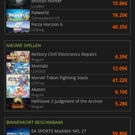
Mistfall Hunter
15.96€
LootBar
Palworld
18.20€
Gamesplanet US
Forza Horizon 6
40.35€
LDShop
NIEUWE SPELLEN
ReStory Chill Electronics Repairs
6.39€
Kinguin
Montabi
12.09€
LOADED
Marvel Tokon Fighting Souls
41.22€
LDShop
Akatori
6.10€
Kinguin
HellSlave 2 Judgment of the Archon
5.28€
Kinguin
BINNENKORT BESCHIKBAAR
EA SPORTS Madden NFL 27
59.80€