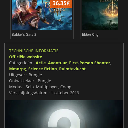
36.35
€
4
Baldur's Gate 3
Elden Ring
TECHNISCHE INFORMATIE
Officiële website
Categorieën :
Actie
,
Avontuur
,
First-Person Shooter
,
Mmorpg
,
Science fiction
,
Ruimtevlucht
Uitgever : Bungie
Ontwikkelaar : Bungie
Modus : Solo, Multiplayer, Co-op
Verschijningsdatum : 1 oktober 2019