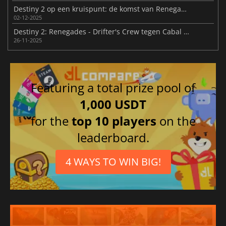
Destiny 2 op een kruispunt: de komst van Renegades
02-12-2025
Destiny 2: Renegades - Drifter's Crew tegen Cabal Imperium
26-11-2025
Featuring a total prize pool of
1,000 USDT
for the
top 10 players
on the
leaderboard.
4 WAYS TO WIN BIG!