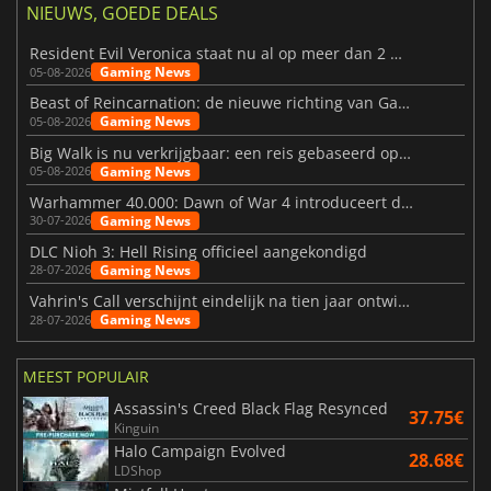
NIEUWS, GOEDE DEALS
Resident Evil Veronica staat nu al op meer dan 2 miljoen verlanglijstjes
Gaming News
05-08-2026
Beast of Reincarnation: de nieuwe richting van Game Freak
Gaming News
05-08-2026
Big Walk is nu verkrijgbaar: een reis gebaseerd op vriendschap
Gaming News
05-08-2026
Warhammer 40.000: Dawn of War 4 introduceert de Necron-factie
Gaming News
30-07-2026
DLC Nioh 3: Hell Rising officieel aangekondigd
Gaming News
28-07-2026
Vahrin's Call verschijnt eindelijk na tien jaar ontwikkeling
Gaming News
28-07-2026
MEEST POPULAIR
Assassin's Creed Black Flag Resynced
37.75€
Kinguin
Halo Campaign Evolved
28.68€
LDShop