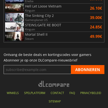
Eneba
Hell Let Loose Vietnam
26.10€
Kinguin
The Sinking City 2
39.00€
Gamesplanet US
STEINS;GATE RE BOOT
24.85€
Kinguin
Mortal Shell II
49.99€
Steam
Ontvang de beste deals en kortingscodes voor gamers
Abonneer je op onze DLCompare-nieuwsbrief
WINKELS
SPELPLATFORM
CONTACT
FAQ
PRIVACYBELEID
SITEMAP