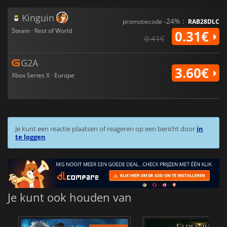
Kinguin
-24% :
promotiecode
RAB28DLC
Steam · Rest of World
0.31€
0.41€
G2A
3.60€
Xbox Series X · Europe
Je kunt een reactie plaatsen of reageren op een bericht door
in
te loggen
Je kunt ook houden van