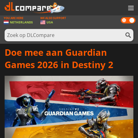
YOU ARE HERE
WE ALSO SUPPORT
Dark
SPELLEN
NETHERLANDS
USA
mode
GAME CARDS
SOFTWARE
Doe mee aan Guardian
REWARDS
Games 2026 in Destiny 2
NIEUWS
LOG IN OF REGISTREER