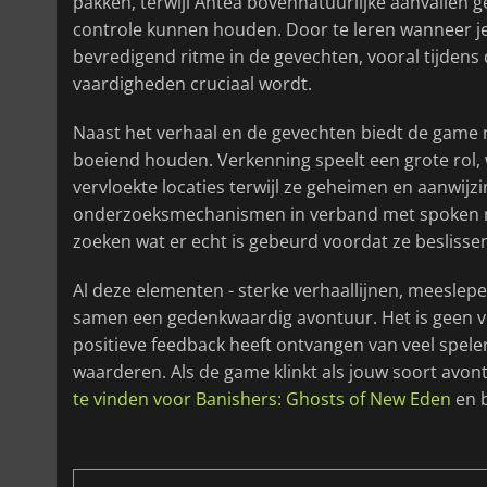
pakken, terwijl Antea bovennatuurlijke aanvallen 
controle kunnen houden. Door te leren wanneer je
bevredigend ritme in de gevechten, vooral tijden
vaardigheden cruciaal wordt.
Naast het verhaal en de gevechten biedt de game
boeiend houden. Verkenning speelt een grote rol,
vervloekte locaties terwijl ze geheimen en aanwij
onderzoeksmechanismen in verband met spoken moe
zoeken wat er echt is gebeurd voordat ze beslisse
Al deze elementen - sterke verhaallijnen, meesl
samen een gedenkwaardig avontuur. Het is geen v
positieve feedback heeft ontvangen van veel spele
waarderen. Als de game klinkt als jouw soort avon
te vinden voor Banishers: Ghosts of New Eden
en b