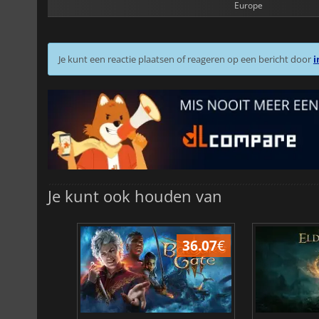
Europe
Je kunt een reactie plaatsen of reageren op een bericht door
i
Je kunt ook houden van
45.02
€
36.07
€