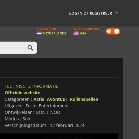
LOG IN OF REGISTREER
YOU ARE HERE
WE ALSO SUPPORT
Dark
NETHERLANDS
USA
mode
TECHNISCHE INFORMATIE
Officiële website
Categorieën :
Actie
,
Avontuur
,
Rollenspellen
Uitgever : Focus Entertainment
Ontwikkelaar : DON'T NOD
Modus : Solo
Verschijningsdatum : 12 februari 2024