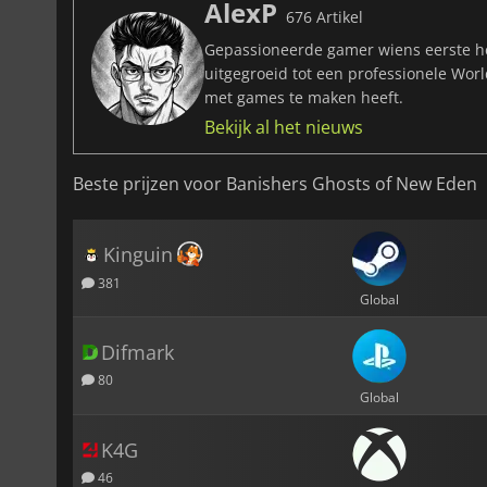
AlexP
676 Artikel
Gepassioneerde gamer wiens eerste he
uitgegroeid tot een professionele Wor
met games te maken heeft.
Bekijk al het nieuws
Beste prijzen voor Banishers Ghosts of New Eden
Kinguin
381
Global
Difmark
80
Global
K4G
46