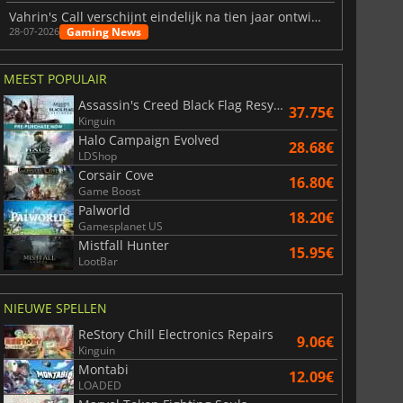
Vahrin's Call verschijnt eindelijk na tien jaar ontwikkeling
Gaming News
28-07-2026
MEEST POPULAIR
Assassin's Creed Black Flag Resynced
37.75€
Kinguin
Halo Campaign Evolved
28.68€
LDShop
Corsair Cove
16.80€
Game Boost
Palworld
18.20€
Gamesplanet US
Mistfall Hunter
15.95€
LootBar
6.75
€
15.48
€
NIEUWE SPELLEN
ReStory Chill Electronics Repairs
9.06€
Kinguin
Montabi
12.09€
LOADED