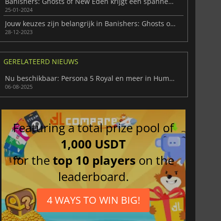
Banishers: Ghosts of New Eden krijgt een spannende verhaaltrailer
25-01-2024
Jouw keuzes zijn belangrijk in Banishers: Ghosts of New Eden
28-12-2023
GERELATEERD NIEUWS
Nu beschikbaar: Persona 5 Royal en meer in Humble Choice
06-08-2025
Featuring a total prize pool of
1,000 USDT
for the
top 10 players
on the
leaderboard.
4 WAYS TO WIN BIG!