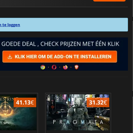
n te loggen
41.13
€
31.32
€