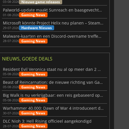
Nieuwe game releases
03-08-2026
Palworld-update maakt Sunreach en baasgevechten stabieler
Gaming News
01-08-2026
Microsoft könnte Project Helix neu planen – Steam-Support wackelt
Hardware Nieuws
29-07-2026
Malware-kaarten en een Discord-overname treffen Meccha Chameleon
Gaming News
28-07-2026
NIEUWS, GOEDE DEALS
Resident Evil Veronica staat nu al op meer dan 2 miljoen verlanglijstjes
Gaming News
05-08-2026
Beast of Reincarnation: de nieuwe richting van Game Freak
Gaming News
05-08-2026
Big Walk is nu verkrijgbaar: een reis gebaseerd op vriendschap
Gaming News
05-08-2026
Warhammer 40.000: Dawn of War 4 introduceert de Necron-factie
Gaming News
30-07-2026
DLC Nioh 3: Hell Rising officieel aangekondigd
Gaming News
28-07-2026