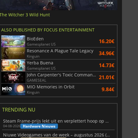
The Witcher 3 Wild Hunt
ALSO PUBLISHED BY FOCUS ENTERTAINMENT
BioEden
16.20€
Gamesplanet US
Resonance A Plague Tale Legacy
34.96€
Kinguin
Yerba Buena
14.73€
Gamesplanet US
John Carpenter's Toxic Commando
21.01€
GAMESEAL
MIO Memories in Orbit
9.84€
Kinguin
TRENDING NU
Steam Frame-prijs lekt uit en verplettert hoop op betaalbare VR
Hardware Nieuws
04-08-2026
Niuwe Videogames van de week – augustus 2026 (week 32)