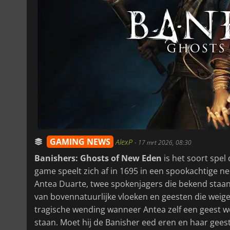
GAMING NEWS
AlexP
-
17 mrt 2026, 08:30
Banishers: Ghosts of New Eden
is het soort spel 
game speelt zich af in 1695 in een spookachtige 
Antea Duarte, twee spokenjagers die bekend staan
van bovennatuurlijke vloeken en geesten die weig
tragische wending wanneer Antea zelf een geest w
staan. Moet hij de Banisher eed eren en haar gees