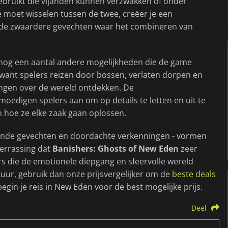
gebruikt die vijanden kunnen verzwakken of onder
 moet wisselen tussen de twee, creëer je een
s de zwaardere gevechten waar het combineren van
 nog een aantal andere mogelijkheden die de game
 want spelers reizen door bossen, verlaten dorpen en
zingen over de wereld ontdekken. De
digen spelers aan om op details te letten en uit te
n hoe ze elke zaak gaan oplossen.
epende gevechten en doordachte verkenningen - vormen
errassing dat
Banishers: Ghosts of New Eden
zeer
rs die de emotionele diepgang en sfeervolle wereld
tuur, gebruik dan onze prijsvergelijker om de
beste deals
egin je reis in New Eden voor de best mogelijke prijs.
Deel