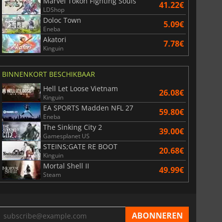
Marvel Tokon Fighting Souls
War WARHAMMER 3
Lies Of P
41.22€
LDShop
Doloc Town
5.09€
Eneba
Akatori
7.78€
Kinguin
BINNENKORT BESCHIKBAAR
Hell Let Loose Vietnam
26.08€
Kinguin
EA SPORTS Madden NFL 27
59.80€
Eneba
The Sinking City 2
39.00€
Gamesplanet US
STEINS;GATE RE BOOT
20.68€
Kinguin
Mortal Shell II
49.99€
Steam