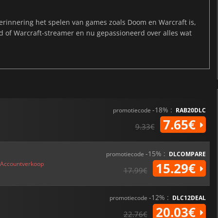
rinnering het spelen van games zoals Doom en Warcraft is,
ld of Warcraft-streamer en nu gepassioneerd over alles wat
-18% :
promotiecode
RAB20DLC
7.65€
9.33€
-15% :
promotiecode
DLCOMPARE
Accountverkoop
15.29€
17.99€
-12% :
promotiecode
DLC12DEAL
20.03€
22.76€