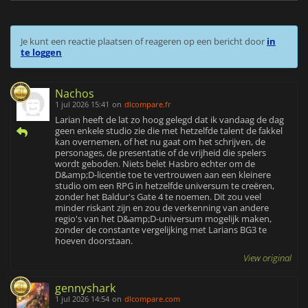
Je kunt een reactie plaatsen of reageren op een bericht door
in
te loggen
Nachos
1 jul 2026 15:41
on
dlcompare.fr
Larian heeft de lat zo hoog gelegd dat ik vandaag de dag
geen enkele studio zie die met hetzelfde talent de fakkel
kan overnemen, of het nu gaat om het schrijven, de
personages, de presentatie of de vrijheid die spelers
wordt geboden. Niets belet Hasbro echter om de
D&amp;D-licentie toe te vertrouwen aan een kleinere
studio om een RPG in hetzelfde universum te creëren,
zonder het Baldur's Gate 4 te noemen. Dit zou veel
minder riskant zijn en zou de verkenning van andere
regio's van het D&amp;D-universum mogelijk maken,
zonder de constante vergelijking met Larians BG3 te
hoeven doorstaan.
View original
gennyshark
1 jul 2026 14:54
on
dlcompare.com