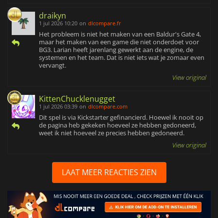
draikyn
1 jul 2026 10:20
on
dlcompare.fr
Het probleem is niet het maken van een Baldur's Gate 4,
maar het maken van een game die niet onderdoet voor
BG3. Larian heeft jarenlang gewerkt aan de engine, de
systemen en het team. Dat is niet iets wat je zomaar even
vervangt.
View original
KittenChucklenugget
1 jul 2026 03:39
on
dlcompare.com
Dit spel is via Kickstarter gefinancierd. Hoewel ik nooit op
de pagina heb gekeken hoeveel ze hebben gedoneerd,
weet ik niet hoeveel ze precies hebben gedoneerd.
View original
LAAT MEER REACTIES ZIEN