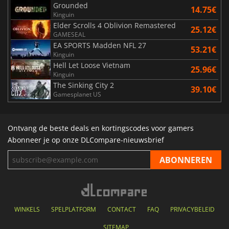
Grounded
14.75€
Kinguin
Elder Scrolls 4 Oblivion Remastered
25.12€
GAMESEAL
EA SPORTS Madden NFL 27
53.21€
Kinguin
Hell Let Loose Vietnam
25.96€
Kinguin
The Sinking City 2
39.10€
Gamesplanet US
Ontvang de beste deals en kortingscodes voor gamers
Abonneer je op onze DLCompare-nieuwsbrief
WINKELS
SPELPLATFORM
CONTACT
FAQ
PRIVACYBELEID
SITEMAP