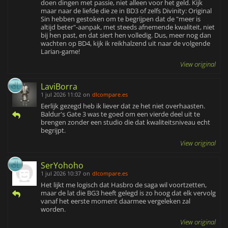
doen dingen met passie, niet alleen voor het geld. Kijk
maar naar de liefde die ze in BD3 of zelfs Divinity: Original
Sin hebben gestoken om te begrijpen dat de "meer is
altijd beter"-aanpak, met steeds afnemende kwaliteit, niet
bij hen past, en dat siert hen volledig. Dus, meer nog dan
wachten op BD4, kijk ik reikhalzend uit naar de volgende
Larian-game!
View original
LaviBorra
1 jul 2026 11:02
on
dlcompare.es
Eerlijk gezegd heb ik liever dat ze het niet overhaasten.
Baldur's Gate 3 was te goed om een vierde deel uit te
brengen zonder een studio die dat kwaliteitsniveau echt
begrijpt.
View original
SerYohoho
1 jul 2026 10:37
on
dlcompare.es
Het lijkt me logisch dat Hasbro de saga wil voortzetten,
maar de lat die BG3 heeft gelegd is zo hoog dat elk vervolg
vanaf het eerste moment daarmee vergeleken zal
worden.
View original