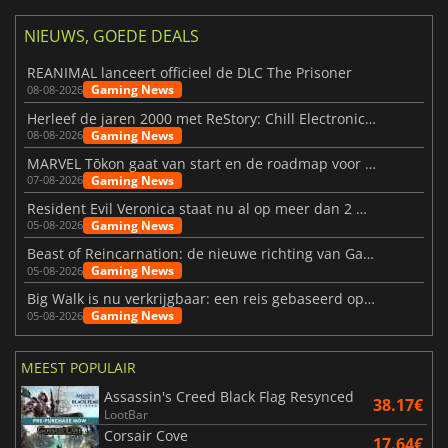
NIEUWS, GOEDE DEALS
REANIMAL lanceert officieel de DLC The Prisoner
Gaming News
08-08-2026
Herleef de jaren 2000 met ReStory: Chill Electronics Repairs
Gaming News
08-08-2026
MARVEL Tōkon gaat van start en de roadmap voor jaar 1 is bekendgemaakt
Gaming News
07-08-2026
Resident Evil Veronica staat nu al op meer dan 2 miljoen verlanglijstjes
Gaming News
05-08-2026
Beast of Reincarnation: de nieuwe richting van Game Freak
Gaming News
05-08-2026
Big Walk is nu verkrijgbaar: een reis gebaseerd op vriendschap
Gaming News
05-08-2026
MEEST POPULAIR
Assassin's Creed Black Flag Resynced
38.17€
LootBar
Corsair Cove
17.64€