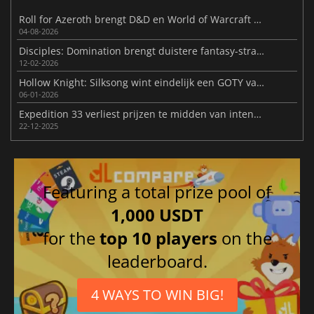
Roll for Azeroth brengt D&D en World of Warcraft samen
04-08-2026
Disciples: Domination brengt duistere fantasy-strategie terug
12-02-2026
Hollow Knight: Silksong wint eindelijk een GOTY van Expeditie 33
06-01-2026
Expedition 33 verliest prijzen te midden van intense AI controverse
22-12-2025
Featuring a total prize pool of
1,000 USDT
for the
top 10 players
on the
leaderboard.
4 WAYS TO WIN BIG!