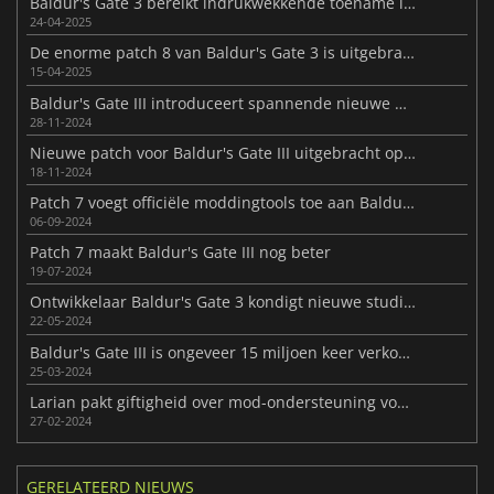
Baldur's Gate 3 bereikt indrukwekkende toename in spelers na lancering Patch 8
24-04-2025
De enorme patch 8 van Baldur's Gate 3 is uitgebracht
15-04-2025
Baldur's Gate III introduceert spannende nieuwe update in Patch 8
28-11-2024
Nieuwe patch voor Baldur's Gate III uitgebracht op PS5 en Xbox Series X|S
18-11-2024
Patch 7 voegt officiële moddingtools toe aan Baldur's Gate III
06-09-2024
Patch 7 maakt Baldur's Gate III nog beter
19-07-2024
Ontwikkelaar Baldur's Gate 3 kondigt nieuwe studio aan in Warschau
22-05-2024
Baldur's Gate III is ongeveer 15 miljoen keer verkocht
25-03-2024
Larian pakt giftigheid over mod-ondersteuning voor Baldur's Gate III aan
27-02-2024
GERELATEERD NIEUWS