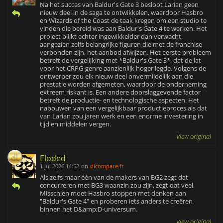
Na het succes van Baldur's Gate 3 besloot Larian geen
nieuw deel in de saga te ontwikkelen, waardoor Hasbro
en Wizards of the Coast de taak kregen om een studio te
vinden die bereid was aan Baldur's Gate 4 te werken. Het
project blijkt echter ingewikkelder dan verwacht,
aangezien zelfs belangrijke figuren die met de franchise
verbonden zijn, het aanbod afwijzen. Het eerste probleem
betreft de vergelijking met *Baldur's Gate 3*, dat de lat
voor het CRPG-genre aanzienlijk hoger legde. Volgens de
ontwerper zou elk nieuw deel onvermijdelijk aan die
prestatie worden afgemeten, waardoor de onderneming
extreem riskant is. Een andere doorslaggevende factor
betreft de productie- en technologische aspecten. Het
nabouwen van een vergelijkbaar productieproces als dat
van Larian zou jaren werk en een enorme investering in
tijd en middelen vergen.
View original
Eloded
1 jul 2026 14:52
on
dlcompare.fr
Als zelfs maar één van de makers van BG2 zegt dat
concurreren met BG3 waanzin zou zijn, zegt dat veel.
Misschien moet Hasbro stoppen met denken aan
"Baldur's Gate 4" en proberen iets anders te creëren
binnen het D&amp;D-universum.
View original