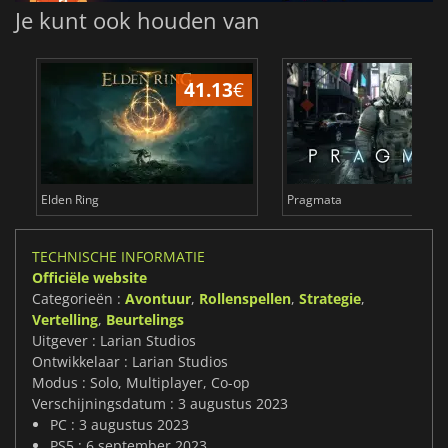
Je kunt ook houden van
41.13
€
3
Elden Ring
Pragmata
TECHNISCHE INFORMATIE
Officiële website
Categorieën :
Avontuur
,
Rollenspellen
,
Strategie
,
Vertelling
,
Beurtelings
Uitgever : Larian Studios
Ontwikkelaar : Larian Studios
Modus : Solo, Multiplayer, Co-op
Verschijningsdatum : 3 augustus 2023
PC : 3 augustus 2023
PS5 : 6 september 2023