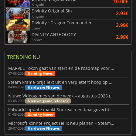
10.00€
Kinguin
Divinity Original Sin
2.93€
Kinguin
Divinity : Dragon Commander
3.99€
Steam
DIVINITY ANTHOLOGY
2.99€
Steam
TRENDING NU
MARVEL Tōkon gaat van start en de roadmap voor jaar 1 is bekendgemaakt
Gaming News
07-08-2026
Steam Frame-prijs lekt uit en verplettert hoop op betaalbare VR
Hardware Nieuws
04-08-2026
Niuwe Videogames van de week – augustus 2026 (week 32)
Nieuwe game releases
03-08-2026
Palworld-update maakt Sunreach en baasgevechten stabieler
Gaming News
01-08-2026
Microsoft könnte Project Helix neu planen – Steam-Support wackelt
Hardware Nieuws
29-07-2026