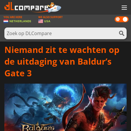
YOU ARE HERE
WE ALSO SUPPORT
Dark
SPELLEN
NETHERLANDS
USA
mode
GAME CARDS
SOFTWARE
Niemand zit te wachten op
REWARDS
de uitdaging van Baldur’s
NIEUWS
Gate 3
LOG IN OF REGISTREER