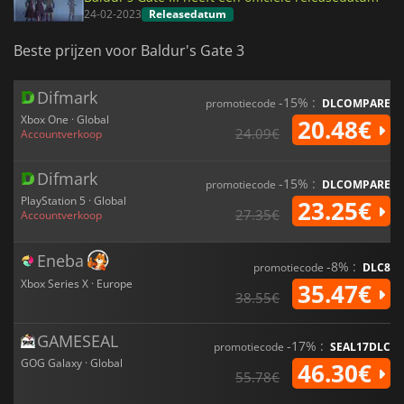
24-02-2023
Releasedatum
Beste prijzen voor Baldur's Gate 3
Difmark
-15% :
promotiecode
DLCOMPARE
Xbox One · Global
20.48€
24.09€
Accountverkoop
Difmark
-15% :
promotiecode
DLCOMPARE
PlayStation 5 · Global
23.25€
27.35€
Accountverkoop
Eneba
-8% :
promotiecode
DLC8
Xbox Series X · Europe
35.47€
38.55€
GAMESEAL
-17% :
promotiecode
SEAL17DLC
GOG Galaxy · Global
46.30€
55.78€