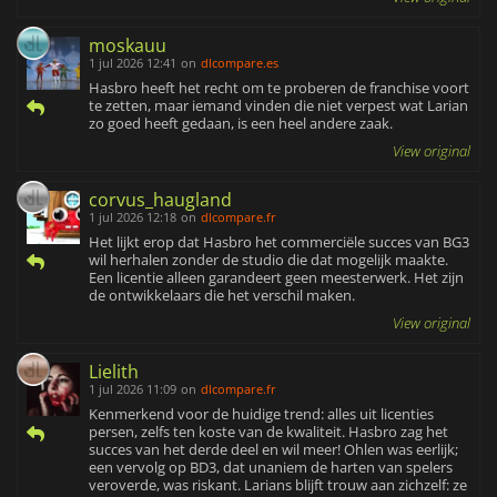
moskauu
1 jul 2026 12:41
on
dlcompare.es
Hasbro heeft het recht om te proberen de franchise voort
te zetten, maar iemand vinden die niet verpest wat Larian
zo goed heeft gedaan, is een heel andere zaak.
View original
corvus_haugland
1 jul 2026 12:18
on
dlcompare.fr
Het lijkt erop dat Hasbro het commerciële succes van BG3
wil herhalen zonder de studio die dat mogelijk maakte.
Een licentie alleen garandeert geen meesterwerk. Het zijn
de ontwikkelaars die het verschil maken.
View original
Lielith
1 jul 2026 11:09
on
dlcompare.fr
Kenmerkend voor de huidige trend: alles uit licenties
persen, zelfs ten koste van de kwaliteit. Hasbro zag het
succes van het derde deel en wil meer! Ohlen was eerlijk;
een vervolg op BD3, dat unaniem de harten van spelers
veroverde, was riskant. Larians blijft trouw aan zichzelf: ze