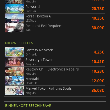
Kinguin
Palworld
20.78€
LootBar
Forza Horizon 6
40.35€
LDShop
Resident Evil Requiem
30.09€
K4G
NIEUWE SPELLEN
Fantasy Network
4.25€
Difmark
Sovereign Tower
10.41€
Kinguin
ReStory Chill Electronics Repairs
10.28€
Kinguin
Montabi
12.09€
LOADED
Marvel Tokon Fighting Souls
36.08€
Kinguin
BINNENKORT BESCHIKBAAR