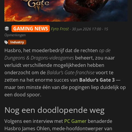
GAMING NEWS
Fyra Frost
-
30 jun 2026 17:00
- 15
Opmerkingen
Industry
Hasbro, het moederbedrijf dat de rechten
op de
Dungeons & Dragons-videogames
beheert, zou naar
verluidt verschillende mogelijkheden hebben
onderzocht om de
Baldur’s Gate-franchise
voort te
zetten na het enorme succes van
Baldur’s Gate 3
—
maar ten minste één van die pogingen liep duidelijk op
een dood spoor.
Nog een doodlopende weg
Volgens een interview met
PC Gamer
benaderde
Hasbro James Ohlen, mede-hoofdontwerper van