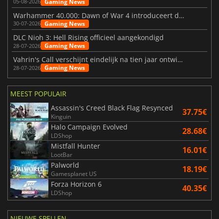
Gaming News
05-08-2026
Warhammer 40.000: Dawn of War 4 introduceert de Necron-factie
Gaming News
30-07-2026
DLC Nioh 3: Hell Rising officieel aangekondigd
Gaming News
28-07-2026
Vahrin's Call verschijnt eindelijk na tien jaar ontwikkeling
Gaming News
28-07-2026
MEEST POPULAIR
Assassin's Creed Black Flag Resynced
37.75€
Kinguin
Halo Campaign Evolved
28.68€
LDShop
Mistfall Hunter
16.01€
LootBar
Palworld
18.19€
Gamesplanet US
Forza Horizon 6
40.35€
LDShop
NIEUWE SPELLEN