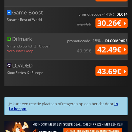
Game Boost
-14% :
promotiecode
DLC14
Steam · Rest of World
30.26€
35.19€
Difmark
-15% :
promotiecode
DLCOMPARE
Nintendo Switch 2 · Global
42.49€
49.99€
Accountverkoop
LOADED
43.69€
Xbox Series X · Europe
Je kunt een reactie plaatsen of reageren op een bericht door
in
te loggen