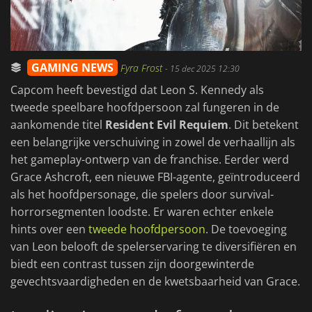
GAMING NEWS
Fyra Frost
-
15 dec 2025 12:30
Capcom heeft bevestigd dat Leon S. Kennedy als
tweede speelbare hoofdpersoon zal fungeren in de
aankomende titel
Resident Evil Requiem
. Dit betekent
een belangrijke verschuiving in zowel de verhaallijn als
het gameplay-ontwerp van de franchise. Eerder werd
Grace Ashcroft, een nieuwe FBI-agente, geïntroduceerd
als het hoofdpersonage, die spelers door survival-
horrorsegmenten loodste. Er waren echter enkele
hints over een
tweede hoofdpersoon
. De toevoeging
van Leon belooft de spelerservaring te diversifiëren en
biedt een contrast tussen zijn doorgewinterde
gevechtsvaardigheden en de kwetsbaarheid van Grace.