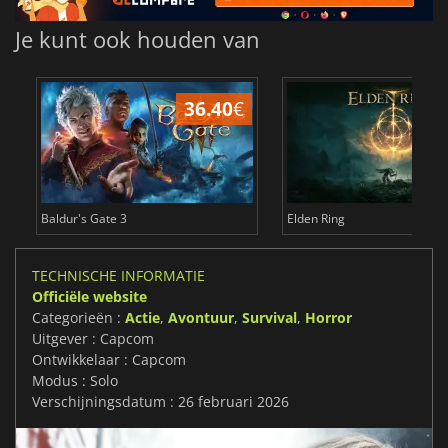
Je kunt ook houden van
36.40
€
4
Baldur's Gate 3
Elden Ring
TECHNISCHE INFORMATIE
Officiële website
Categorieën :
Actie
,
Avontuur
,
Survival
,
Horror
Uitgever : Capcom
Ontwikkelaar : Capcom
Modus : Solo
Verschijningsdatum : 26 februari 2026