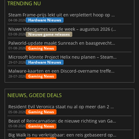
TRENDING NU
Steam Frame-prijs lekt uit en verplettert hoop op betaalbare VR
Hardware Nieuws
04-08-2026
Niuwe Videogames van de week – augustus 2026 (week 32)
Nieuwe game releases
03-08-2026
Palworld-update maakt Sunreach en baasgevechten stabieler
Gaming News
01-08-2026
Microsoft könnte Project Helix neu planen – Steam-Support wackelt
Hardware Nieuws
29-07-2026
Malware-kaarten en een Discord-overname treffen Meccha Chameleon
Gaming News
28-07-2026
NIEUWS, GOEDE DEALS
Resident Evil Veronica staat nu al op meer dan 2 miljoen verlanglijstjes
Gaming News
05-08-2026
Beast of Reincarnation: de nieuwe richting van Game Freak
Gaming News
05-08-2026
Big Walk is nu verkrijgbaar: een reis gebaseerd op vriendschap