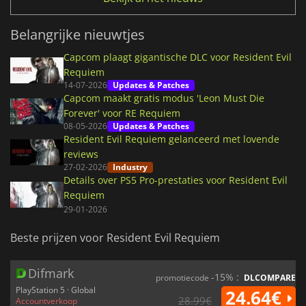
Belangrijke nieuwtjes
Capcom plaagt gigantische DLC voor Resident Evil
Requiem
14-07-2026
Updates & Patches
Capcom maakt gratis modus 'Leon Must Die
Forever' voor RE Requiem
08-05-2026
Updates & Patches
Resident Evil Requiem gelanceerd met lovende
reviews
27-02-2026
Industry
Details over PS5 Pro-prestaties voor Resident Evil
Requiem
29-01-2026
Beste prijzen voor Resident Evil Requiem
Difmark
-15% :
promotiecode
DLCOMPARE
PlayStation 5 · Global
24.64€
28.99€
Accountverkoop