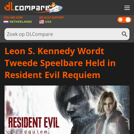
YOU ARE HERE
WE ALSO SUPPORT
Dark
SPELLEN
NETHERLANDS
USA
mode
GAME CARDS
SOFTWARE
Leon S. Kennedy Wordt
REWARDS
Tweede Speelbare Held in
NIEUWS
Resident Evil Requiem
LOG IN OF REGISTREER