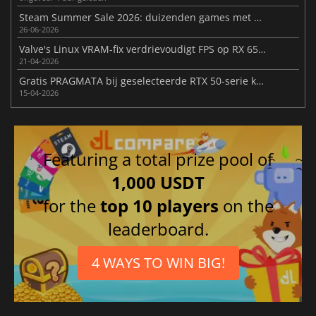
Steam Summer Sale 2026: duizenden games met flinke korting
26-06-2026
Valve's Linux VRAM-fix verdrievoudigt FPS op RX 6500 XT
21-04-2026
Gratis PRAGMATA bij geselecteerde RTX 50-serie kaarten
15-04-2026
Featuring a total prize pool of
1,000 USDT
for the
top 10 players
on the
leaderboard.
4 WAYS TO WIN BIG!