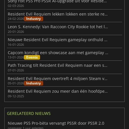
Sony rolt PS5 Pro PSSR AI-upgrade uit voor Resident Evil
02-03-2026
Resident Evil Requiem lekken lokken een sterke reactie van Kamiya uit
Industry
24-02-2026
Leon S. Kennedy: Van Raccoon City Rookie tot het laatste Requiem
20-01-2026
Nieuwe Resident Evil Requiem gameplay onthuld door Capcom
16-01-2026
Capcom kondigt een showcase aan met gameplay van Resident Evil Requiem
Events
13-01-2026
Path Tracing tilt Resident Evil Requiem naar een superieur niveau
07-01-2026
Resident Evil Requiem overtreft 4 miljoen Steam verlanglijstjes
Industry
05-01-2026
Resident Evil Requiem zou meer dan één hoofdpersoon kunnen hebben
09-12-2025
GERELATEERD NIEUWS
Nieuwe PS5 Pro-bèta vervangt PSSR door PSSR 2.0
ongeveer 1 uur geleden