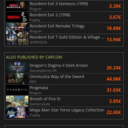
Resident Evil 3 Nemesis (1999)
3.20€
Kinguin
Resident Evil 2 (1998)
3.67€
Yuplay
Resident Evil Remake Trilogy
18.89€
Kinguin
Resident Evil 7 Gold Edition & Village Gold Edition
13.94€
GAMESEAL
ALSO PUBLISHED BY CAPCOM
Dragon's Dogma II Dark Arisen
26.24€
Gamesplanet UK
Onimusha Way of the Sword
44.06€
K4G
Pragmata
31.63€
Kinguin
Breath of Fire IV
3.85€
GamersGate
Mega Man Star Force Legacy Collection
22.60€
Yuplay