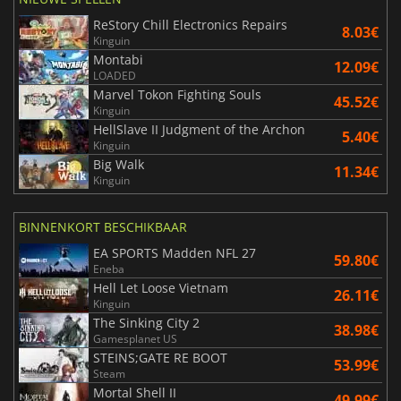
ReStory Chill Electronics Repairs
8.03€
Kinguin
Montabi
12.09€
LOADED
Marvel Tokon Fighting Souls
45.52€
Kinguin
HellSlave II Judgment of the Archon
5.40€
Kinguin
Big Walk
11.34€
Kinguin
BINNENKORT BESCHIKBAAR
EA SPORTS Madden NFL 27
59.80€
Eneba
Hell Let Loose Vietnam
26.11€
Kinguin
The Sinking City 2
38.98€
Gamesplanet US
STEINS;GATE RE BOOT
53.99€
Steam
Mortal Shell II
49.99€