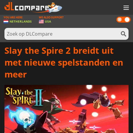
YOU ARE HERE
WE ALSO SUPPORT
Dark
SPELLEN
NETHERLANDS
USA
mode
GAME CARDS
SOFTWARE
Slay the Spire 2 breidt uit
REWARDS
met nieuwe spelstanden en
NIEUWS
meer
LOG IN OF REGISTREER