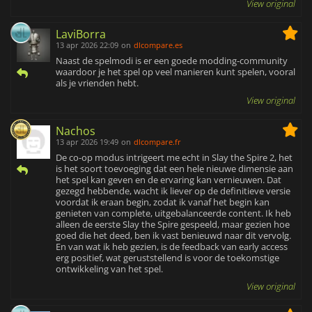
View original
LaviBorra
13 apr 2026 22:09
on
dlcompare.es
Naast de spelmodi is er een goede modding-community
waardoor je het spel op veel manieren kunt spelen, vooral
als je vrienden hebt.
View original
Nachos
13 apr 2026 19:49
on
dlcompare.fr
De co-op modus intrigeert me echt in Slay the Spire 2, het
is het soort toevoeging dat een hele nieuwe dimensie aan
het spel kan geven en de ervaring kan vernieuwen. Dat
gezegd hebbende, wacht ik liever op de definitieve versie
voordat ik eraan begin, zodat ik vanaf het begin kan
genieten van complete, uitgebalanceerde content. Ik heb
alleen de eerste Slay the Spire gespeeld, maar gezien hoe
goed die het deed, ben ik vast benieuwd naar dit vervolg.
En van wat ik heb gezien, is de feedback van early access
erg positief, wat geruststellend is voor de toekomstige
ontwikkeling van het spel.
View original