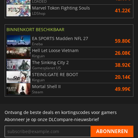
LOADED
Marvel Tokon Fighting Souls
41.22€
LDShop
BINNENKORT BESCHIKBAAR
EA SPORTS Madden NFL 27
59.80€
Eneba
Hell Let Loose Vietnam
26.08€
Kinguin
The Sinking City 2
38.92€
Gamesplanet US
STEINS;GATE RE BOOT
20.14€
Kinguin
Mortal Shell II
49.99€
Steam
Ontvang de beste deals en kortingscodes voor gamers
Abonneer je op onze DLCompare-nieuwsbrief