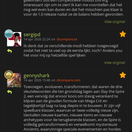
geworden, dus een competitieve modus zou erg
interessant zijn om te zien! Ik kan me voorstellen dat het
nog wel even kan duren en dat het misschien pas klaar is
voor de 1.0 release nadat ze de balans hebben gevonden.
View original
sergipd
14 apr 2026 22:24
on
dlcompare.es
Ik denk dat ze verschillende modi hebben toegevoegd
zodat het niet te veel op de eerste lijkt, toch? Anders zou
het voor mij op hetzelfde spel lijken
View original
gennyshark
14 apr 2026 15:48
on
dlcompare.com
Toevoegen, evolueren, transformeren: dat waren de drie
sleutelwoorden die ten grondslag lagen aan Slay the Spire
2, een vervolg dat ervoor koos om stevig verankerd te
blijven aan de gouden formule van Mega Crit en
tegelijkertijd laag na laag diepte in te bouwen. Er zijn vijf
speelbare klassen, waarvan er twee volledig nieuw zijn,
tientallen nieuwe kaarten, nieuwe items en nieuwe
archetypes voor de terugkerende klassen, en de Spire is
volledig getransformeerd en verwelkomt mysterieuze
Ancients, waanzinnige speciale evenementen en hordes