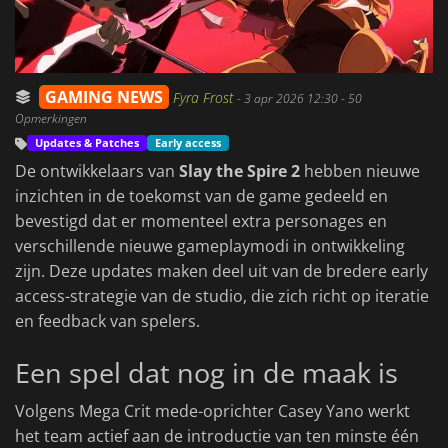
GAMING NEWS
Fyra Frost
-
3 apr 2026 12:30
- 50
Opmerkingen
Updates & Patches
Early access
De ontwikkelaars van
Slay the Spire 2
hebben nieuwe
inzichten in de toekomst van de game gedeeld en
bevestigd dat er momenteel extra personages en
verschillende nieuwe gameplaymodi in ontwikkeling
zijn. Deze updates maken deel uit van de bredere early
access-strategie van de studio, die zich richt op iteratie
en feedback van spelers.
Een spel dat nog in de maak is
Volgens Mega Crit mede-oprichter Casey Yano werkt
het team actief aan de introductie van ten minste één