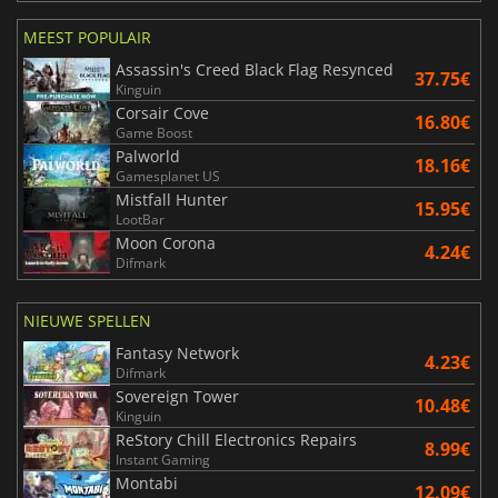
MEEST POPULAIR
Assassin's Creed Black Flag Resynced
37.75€
Kinguin
Corsair Cove
16.80€
Game Boost
Palworld
18.16€
Gamesplanet US
Mistfall Hunter
15.95€
LootBar
Moon Corona
4.24€
Difmark
NIEUWE SPELLEN
Fantasy Network
4.23€
Difmark
Sovereign Tower
10.48€
Kinguin
ReStory Chill Electronics Repairs
8.99€
Instant Gaming
Montabi
12.09€