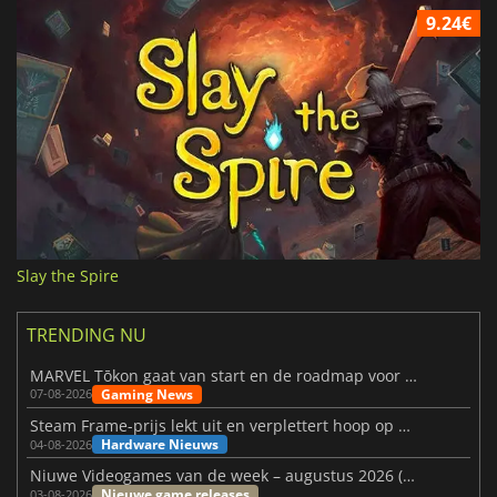
9.24€
Slay the Spire
TRENDING NU
MARVEL Tōkon gaat van start en de roadmap voor jaar 1 is bekendgemaakt
Gaming News
07-08-2026
Steam Frame-prijs lekt uit en verplettert hoop op betaalbare VR
Hardware Nieuws
04-08-2026
Niuwe Videogames van de week – augustus 2026 (week 32)
Nieuwe game releases
03-08-2026