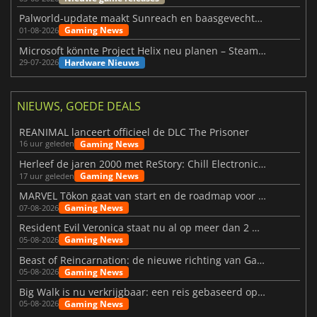
Palworld-update maakt Sunreach en baasgevechten stabieler
Gaming News
01-08-2026
Microsoft könnte Project Helix neu planen – Steam-Support wackelt
Hardware Nieuws
29-07-2026
NIEUWS, GOEDE DEALS
REANIMAL lanceert officieel de DLC The Prisoner
Gaming News
16 uur geleden
Herleef de jaren 2000 met ReStory: Chill Electronics Repairs
Gaming News
17 uur geleden
MARVEL Tōkon gaat van start en de roadmap voor jaar 1 is bekendgemaakt
Gaming News
07-08-2026
Resident Evil Veronica staat nu al op meer dan 2 miljoen verlanglijstjes
Gaming News
05-08-2026
Beast of Reincarnation: de nieuwe richting van Game Freak
Gaming News
05-08-2026
Big Walk is nu verkrijgbaar: een reis gebaseerd op vriendschap
Gaming News
05-08-2026