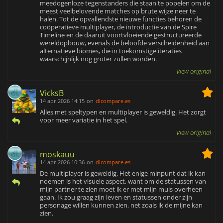
meedogenloze tegenstanders die staan te popelen om de
meest veelbelovende matches op brute wijze neer te
halen. Tot de opvallendste nieuwe functies behoren de
coöperatieve multiplayer, de introductie van de Spire
Timeline en de daaruit voortvloeiende gestructureerde
wereldopbouw, evenals de beloofde verscheidenheid aan
alternatieve biomes, die in toekomstige iteraties
waarschijnlijk nog groter zullen worden.
View original
VicksB
14 apr 2026 14:15
on
dlcompare.es
Alles met speltypen en multiplayer is geweldig. Het zorgt
voor meer variatie in het spel.
View original
moskauu
14 apr 2026 10:36
on
dlcompare.es
De multiplayer is geweldig. Het enige minpunt dat ik kan
noemen is het visuele aspect, want om de statussen van
mijn partner te zien moet ik er met mijn muis overheen
gaan. Ik zou graag zijn leven en statussen onder zijn
personage willen kunnen zien, net zoals ik de mijne kan
zien.