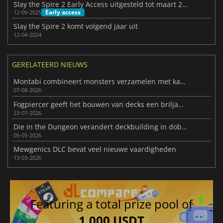
Slay the Spire 2 Early Access uitgesteld tot maart 2026
Early access
12-09-2025
Slay the Spire 2 komt volgend jaar uit
12-04-2024
GERELATEERD NIEUWS
Montabi combineert monsters verzamelen met kaartspellen
07-08-2026
Fogpiercer geeft het bouwen van decks een briljante nieuwe draai
23-07-2026
Die in the Dungeon verandert deckbuilding in dobbelstrategie
05-05-2026
Mewgenics DLC bevat veel nieuwe vaardigheden
13-03-2026
Featuring a total prize pool of
1,000 USDT