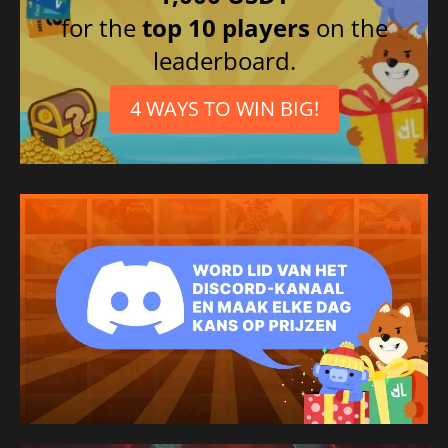
for the
top 10 players
on the
leaderboard.
4 WAYS TO WIN BIG!