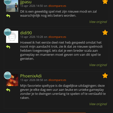
jjpasu
13 apr 2026 14:50
on
dlcompare.es
Dit is een geweldig spel met zijn nieuwe modi en zal
waarschijnlijk nog iets beters worden.
View original
didi90
13 apr 2026 10:28
on
dlcompare.es
Hoewel ik het eerste deel niet heb gespeeld omdat het
nooit mijn aandacht trok, zie ik dat ze nieuwe spelmodi
hebben toegevoegd, iets dat je een breder scala aan
gameplay en manieren moet geven om van dit spel te
genieten.
View original
PhoenixAdi
13 apr 2026 08:58
on
dlcompare.es
Mijn favoriete speltype is de dagelijkse uitdagingen; deze
geven je elke dag een uur aan leuke en unieke gameplay
zonder je te dwingen urenlang te spelen of te verslaafd te
raken.
View original