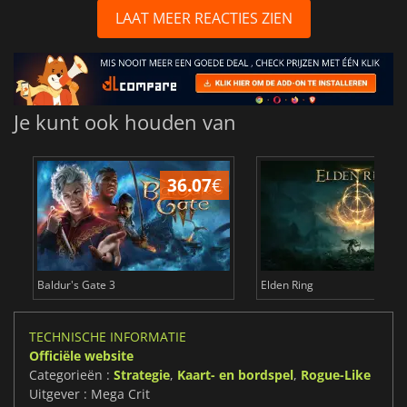
LAAT MEER REACTIES ZIEN
Je kunt ook houden van
36.07
€
4
Baldur's Gate 3
Elden Ring
TECHNISCHE INFORMATIE
Officiële website
Categorieën :
Strategie
,
Kaart- en bordspel
,
Rogue-Like
Uitgever : Mega Crit