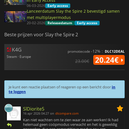
in Early Access
06-03-2026
Early access
Lanceerdatum Slay the Spire 2 bevestigd samen
met multiplayermodus
20-02-2026
Releasedatum
Early access
Beste prijzen voor Slay the Spire 2
K4G
-12% :
promotiecode
DLC12DEAL
Steam · Europe
20.24€
23.00€
Je kunt een reactie plaatsen of reageren op een bericht door
in
te loggen
SlDiorite5
16 apr 2026 04:27
on
dlcompare.com
Kan niet wachten om te zien waar ze aan werken! Ik had
helemaal geen coöpmodus verwacht en het is geweldig