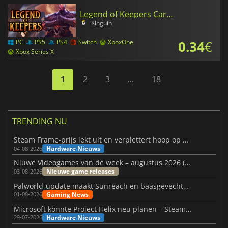
Legend of Keepers Career of a Dungeon Manager
Kinguin
0.34
€
PC
PS5
PS4
Switch
XboxOne
Xbox Series X
1
2
3
...
18
TRENDING NU
Steam Frame-prijs lekt uit en verplettert hoop op betaalbare VR
Hardware Nieuws
04-08-2026
Niuwe Videogames van de week – augustus 2026 (week 32)
Nieuwe game releases
03-08-2026
Palworld-update maakt Sunreach en baasgevechten stabieler
Gaming News
01-08-2026
Microsoft könnte Project Helix neu planen – Steam-Support wackelt
Hardware Nieuws
29-07-2026