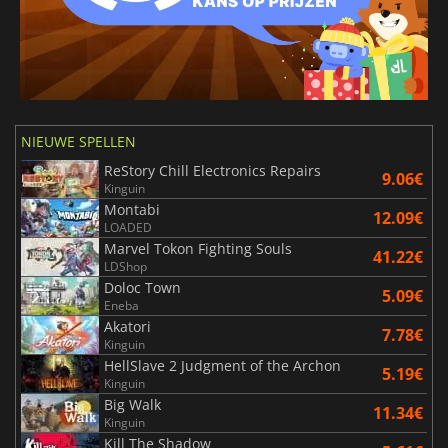
NIEUWE SPELLEN
ReStory Chill Electronics Repairs
9.06€
Kinguin
Montabi
12.09€
LOADED
Marvel Tokon Fighting Souls
41.22€
LDShop
Doloc Town
5.09€
Eneba
Akatori
7.78€
Kinguin
HellSlave 2 Judgment of the Archon
5.19€
Kinguin
Big Walk
11.34€
Kinguin
Kill The Shadow