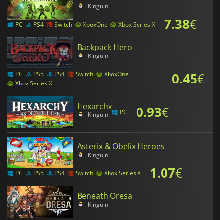
Kinguin
7.38
€
PC
PS4
Switch
XboxOne
Xbox Series X
Backpack Hero
Kinguin
0.45
€
PC
PS5
PS4
Switch
XboxOne
Xbox Series X
Hexarchy
0.93
€
PC
Kinguin
Asterix & Obelix Heroes
Kinguin
1.07
€
PC
PS5
PS4
Switch
Xbox Series X
Beneath Oresa
Kinguin