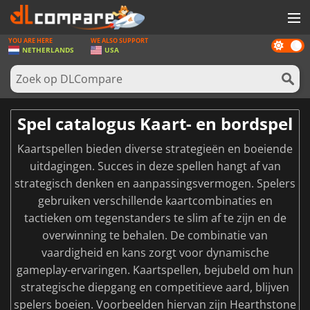
YOU ARE HERE
WE ALSO SUPPORT
Dark
SPELLEN
NETHERLANDS
USA
mode
GAME CARDS
SOFTWARE
Spel catalogus Kaart- en bordspel
REWARDS
Kaartspellen bieden diverse strategieën en boeiende
NIEUWS
uitdagingen. Succes in deze spellen hangt af van
strategisch denken en aanpassingsvermogen. Spelers
LOG IN OF REGISTREER
gebruiken verschillende kaartcombinaties en
tactieken om tegenstanders te slim af te zijn en de
overwinning te behalen. De combinatie van
vaardigheid en kans zorgt voor dynamische
gameplay-ervaringen. Kaartspellen, bejubeld om hun
strategische diepgang en competitieve aard, blijven
spelers boeien. Voorbeelden hiervan zijn Hearthstone