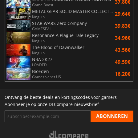
37.80€
Game Boost
METAL GEAR SOLID MASTER COLLECTION Vol.2
29.64€
Kinguin
STAR WARS Zero Company
39.83€
GAMESEAL
Resonance A Plague Tale Legacy
34.96€
Kinguin
The Blood of Dawnwalker
43.56€
Kinguin
NBA 2K27
49.59€
LOADED
BioEden
16.20€
Gamesplanet US
Ontvang de beste deals en kortingscodes voor gamers
Abonneer je op onze DLCompare-nieuwsbrief