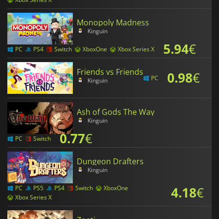
Monopoly Madness
Kinguin
5.94
€
PC
PS4
Switch
XboxOne
Xbox Series X
Friends vs Friends
0.98
€
PC
Kinguin
Ash of Gods The Way
Kinguin
0.77
€
PC
Switch
Dungeon Drafters
Kinguin
4.18
€
PC
PS5
PS4
Switch
XboxOne
Xbox Series X