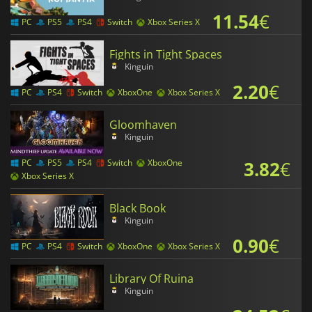
11.54
€
PC
PS5
PS4
Switch
Xbox Series X
Fights in Tight Spaces
Kinguin
2.20
€
PC
PS4
Switch
XboxOne
Xbox Series X
Gloomhaven
Kinguin
3.82
€
PC
PS5
PS4
Switch
XboxOne
Xbox Series X
Black Book
Kinguin
0.90
€
PC
PS4
Switch
XboxOne
Xbox Series X
Library Of Ruina
Kinguin