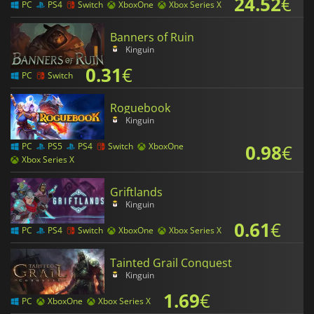
24.52
€
PC
PS4
Switch
XboxOne
Xbox Series X
Banners of Ruin
Kinguin
0.31
€
PC
Switch
Roguebook
Kinguin
0.98
€
PC
PS5
PS4
Switch
XboxOne
Xbox Series X
Griftlands
Kinguin
0.61
€
PC
PS4
Switch
XboxOne
Xbox Series X
Tainted Grail Conquest
Kinguin
1.69
€
PC
XboxOne
Xbox Series X