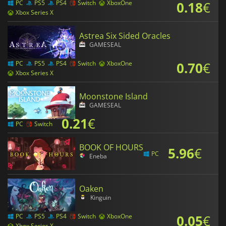
0.18
€
PC
PS5
PS4
Switch
XboxOne
Xbox Series X
Astrea Six Sided Oracles
GAMESEAL
0.70
€
PC
PS5
PS4
Switch
XboxOne
Xbox Series X
Moonstone Island
GAMESEAL
0.21
€
PC
Switch
BOOK OF HOURS
5.96
€
PC
Eneba
Oaken
Kinguin
0.05
€
PC
PS5
PS4
Switch
XboxOne
Xbox Series X