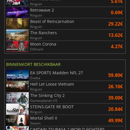
5.61€
Kinguin
Retrowave 2
0.69€
Kinguin
Beast of Reincarnation
29.22€
Kinguin
The Ranchers
13.62€
Kinguin
Moon Corona
4.27€
Difmark
BINNENKORT BESCHIKBAAR
EA SPORTS Madden NFL 27
59.80€
Eneba
Hell Let Loose Vietnam
26.10€
Kinguin
The Sinking City 2
39.00€
Gamesplanet US
STEINS;GATE RE BOOT
20.84€
Kinguin
Mortal Shell II
49.99€
Steam
CAPTAIN TSUBASA 2 WORLD FIGHTERS