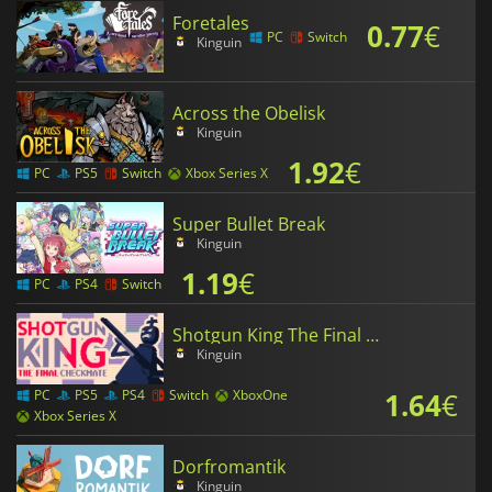
Foretales
0.77
€
PC
Switch
Kinguin
Across the Obelisk
Kinguin
1.92
€
PC
PS5
Switch
Xbox Series X
Super Bullet Break
Kinguin
1.19
€
PC
PS4
Switch
Shotgun King The Final Checkmate
Kinguin
1.64
€
PC
PS5
PS4
Switch
XboxOne
Xbox Series X
Dorfromantik
Kinguin