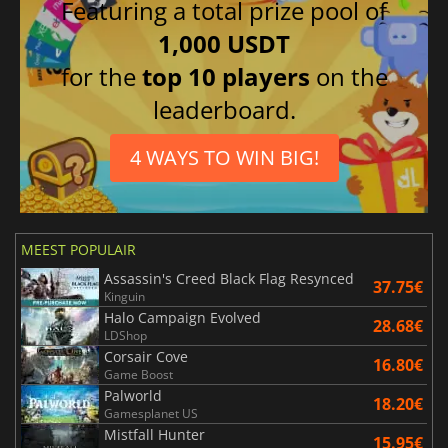
Featuring a total prize pool of
1,000 USDT
for the
top 10 players
on the
leaderboard.
4 WAYS TO WIN BIG!
MEEST POPULAIR
Assassin's Creed Black Flag Resynced
37.75€
Kinguin
Halo Campaign Evolved
28.68€
LDShop
Corsair Cove
16.80€
Game Boost
Palworld
18.20€
Gamesplanet US
Mistfall Hunter
15.95€