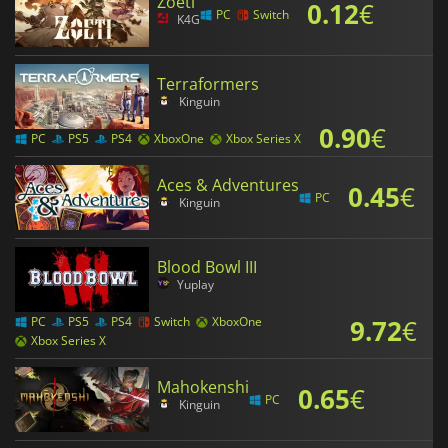
Zoeti
0.12
€
PC
Switch
K4G
Terraformers
Kinguin
0.90
€
PC
PS5
PS4
XboxOne
Xbox Series X
Aces & Adventures
0.45
€
PC
Kinguin
Blood Bowl III
Yuplay
9.72
€
PC
PS5
PS4
Switch
XboxOne
Xbox Series X
Mahokenshi
0.65
€
PC
Kinguin