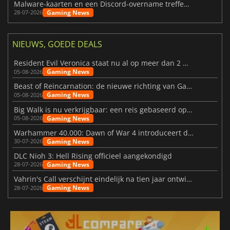
Malware-kaarten en een Discord-overname treffen Meccha Chameleon
Gaming News
28-07-2026
NIEUWS, GOEDE DEALS
Resident Evil Veronica staat nu al op meer dan 2 miljoen verlanglijstjes
Gaming News
05-08-2026
Beast of Reincarnation: de nieuwe richting van Game Freak
Gaming News
05-08-2026
Big Walk is nu verkrijgbaar: een reis gebaseerd op vriendschap
Gaming News
05-08-2026
Warhammer 40.000: Dawn of War 4 introduceert de Necron-factie
Gaming News
30-07-2026
DLC Nioh 3: Hell Rising officieel aangekondigd
Gaming News
28-07-2026
Vahrin's Call verschijnt eindelijk na tien jaar ontwikkeling
Gaming News
28-07-2026