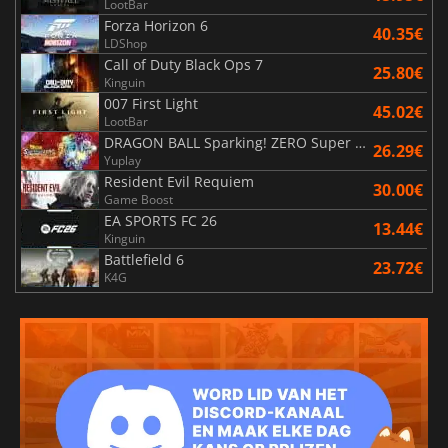
LootBar
Forza Horizon 6
40.35€
LDShop
Call of Duty Black Ops 7
25.80€
Kinguin
007 First Light
45.02€
LootBar
DRAGON BALL Sparking! ZERO Super Limit Breaking NEO
26.29€
Yuplay
Resident Evil Requiem
30.00€
Game Boost
EA SPORTS FC 26
13.44€
Kinguin
Battlefield 6
23.72€
K4G