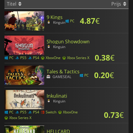
Titel
Prijs
9 Kings
4.87
€
PC
Kinguin
Shogun Showdown
Kinguin
0.38
€
PC
PS5
PS4
XboxOne
Xbox Series X
Tales & Tactics
0.20
€
PC
GAMESEAL
Inkulinati
Kinguin
0.73
€
PC
PS5
PS4
Switch
XboxOne
Xbox Series X
HELLCARD