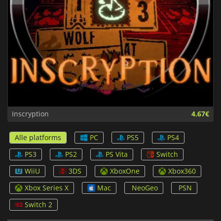
Inscryption
4.67€
Alle platforms
PC
PS5
PS4
PS3
PS2
PS Vita
Switch
WiiU
3DS
XboxOne
Xbox360
Xbox Series X
Mac
NeoGeo
PSN
Switch 2