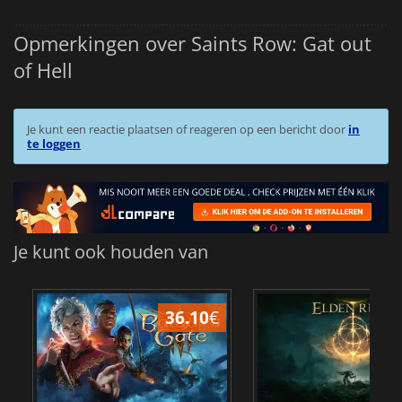
Opmerkingen over Saints Row: Gat out
of Hell
Je kunt een reactie plaatsen of reageren op een bericht door
in
te loggen
Je kunt ook houden van
36.10
€
4