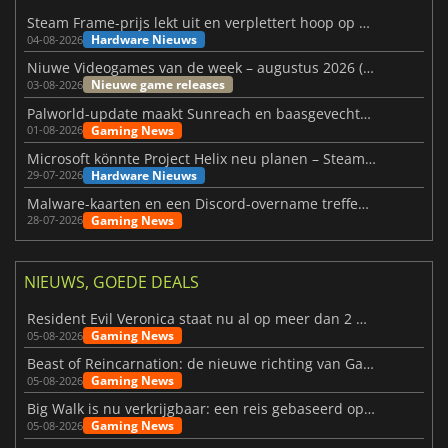
Steam Frame-prijs lekt uit en verplettert hoop op betaalbare VR
Hardware Nieuws
04-08-2026
Niuwe Videogames van de week – augustus 2026 (week 32)
Nieuwe game releases
03-08-2026
Palworld-update maakt Sunreach en baasgevechten stabieler
Gaming News
01-08-2026
Microsoft könnte Project Helix neu planen – Steam-Support wackelt
Hardware Nieuws
29-07-2026
Malware-kaarten en een Discord-overname treffen Meccha Chameleon
Gaming News
28-07-2026
NIEUWS, GOEDE DEALS
Resident Evil Veronica staat nu al op meer dan 2 miljoen verlanglijstjes
Gaming News
05-08-2026
Beast of Reincarnation: de nieuwe richting van Game Freak
Gaming News
05-08-2026
Big Walk is nu verkrijgbaar: een reis gebaseerd op vriendschap
Gaming News
05-08-2026