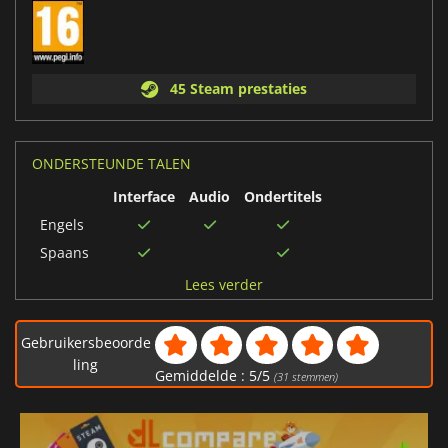
45 Steam prestaties
ONDERSTEUNDE TALEN
Interface
Audio
Ondertitels
Engels
Spaans
Pools
Lees verder
Russisch
Duits
Gebruikersbeoorde
Frans
ling
Gemiddelde :
5
/
5
(
31
stemmen)
Italiaans