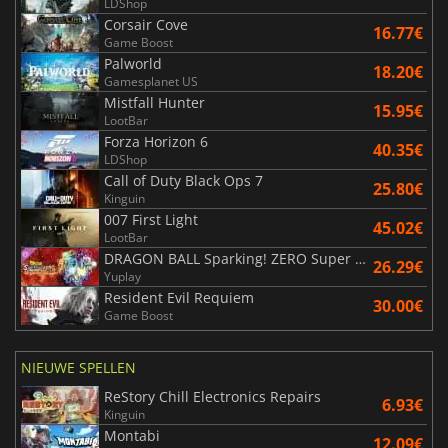
LDShop
Corsair Cove
16.77€
Game Boost
Palworld
18.20€
Gamesplanet US
Mistfall Hunter
15.95€
LootBar
Forza Horizon 6
40.35€
LDShop
Call of Duty Black Ops 7
25.80€
Kinguin
007 First Light
45.02€
LootBar
DRAGON BALL Sparking! ZERO Super Limit Breaking NEO
26.29€
Yuplay
Resident Evil Requiem
30.00€
Game Boost
NIEUWE SPELLEN
ReStory Chill Electronics Repairs
6.93€
Kinguin
Montabi
12.09€