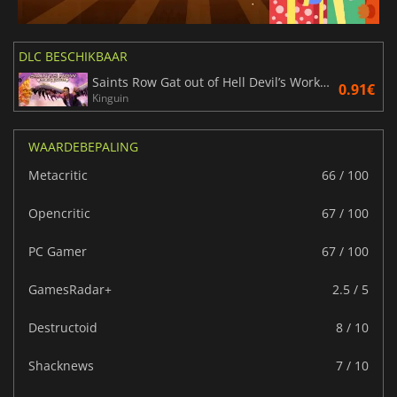
DLC BESCHIKBAAR
Saints Row Gat out of Hell Devil’s Workshop pack
0.91€
Kinguin
WAARDEBEPALING
Metacritic
66 / 100
Opencritic
67 / 100
PC Gamer
67 / 100
GamesRadar+
2.5 / 5
Destructoid
8 / 10
Shacknews
7 / 10