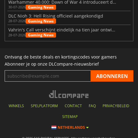
Warhammer 40.000: Dawn of War 4 introduceert de Necron-factie
Gaming News
30-07-2026
DLC Nioh 3: Hell Rising officieel aangekondigd
Gaming News
28-07-2026
Vahrin's Call verschijnt eindelijk na tien jaar ontwikkeling
Gaming News
28-07-2026
Ontvang de beste deals en kortingscodes voor gamers
Abonneer je op onze DLCompare-nieuwsbrief
WINKELS
SPELPLATFORM
CONTACT
FAQ
PRIVACYBELEID
SITEMAP
NETHERLANDS