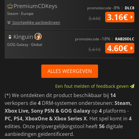
PremiumCDKeys
-8% :
promotiecode
DLC8
Steam · Europe
3.16€
3.44€
Soortgelijke aanbiedingen
Kinguin
-18% :
promotiecode
RAB20DLC
GOG Galaxy · Global
4.60€
5.61€
ALLES WEERGEVEN
Een fout melden of feedback geven
(*) We ontdekten dit product beschikbaar bij
14
verkopers die
4
DRM-systemen ondersteunen:
Steam,
Xbox Live, Sony PSN & GOG Galaxy
op
4
platforms -
PC, PS4, XboxOne & Xbox Series X
. Het spel komt in
4
edities. Onze prijsvergelijkingstool heeft
56
digitale
aanbiedingen geïdentificeerd.