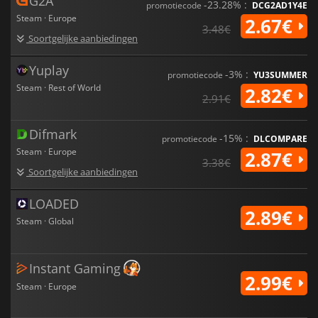
G2A
-23.28% :
promotiecode
DCG2AD1Y4E
Steam · Europe
2.67€
3.48€
Soortgelijke aanbiedingen
Yuplay
-3% :
promotiecode
YU3SUMMER
Steam · Rest of World
2.82€
2.91€
Difmark
-15% :
promotiecode
DLCOMPARE
Steam · Europe
2.87€
3.38€
Soortgelijke aanbiedingen
LOADED
2.89€
Steam · Global
Instant Gaming
2.99€
Steam · Europe