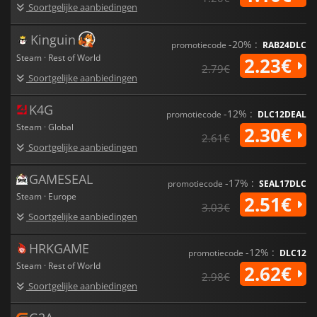
Soortgelijke aanbiedingen
Kinguin
-20% :
promotiecode
RAB24DLC
Steam · Rest of World
2.23€
2.79€
Soortgelijke aanbiedingen
K4G
-12% :
promotiecode
DLC12DEAL
Steam · Global
2.30€
2.61€
Soortgelijke aanbiedingen
GAMESEAL
-17% :
promotiecode
SEAL17DLC
Steam · Europe
2.51€
3.03€
Soortgelijke aanbiedingen
HRKGAME
-12% :
promotiecode
DLC12
Steam · Rest of World
2.62€
2.98€
Soortgelijke aanbiedingen