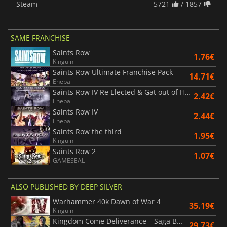
Steam
5721
/ 1857
SAME FRANCHISE
Saints Row
1.76€
Kinguin
Saints Row Ultimate Franchise Pack
14.71€
Eneba
Saints Row IV Re Elected & Gat out of Hell
2.42€
Eneba
Saints Row IV
2.44€
Eneba
Saints Row the third
1.95€
Kinguin
Saints Row 2
1.07€
GAMESEAL
ALSO PUBLISHED BY DEEP SILVER
Warhammer 40k Dawn of War 4
35.19€
Kinguin
Kingdom Come Deliverance – Saga Bundle
29.73€