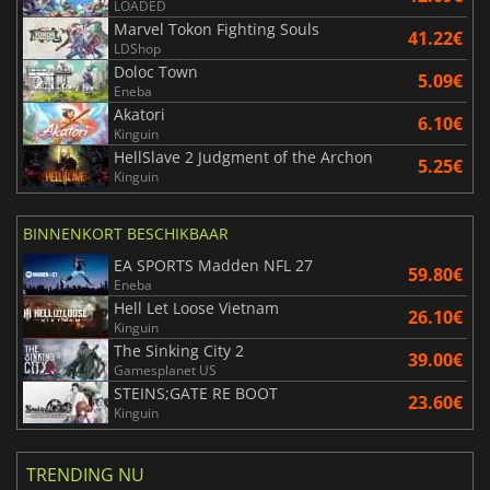
LOADED
Marvel Tokon Fighting Souls
41.22€
LDShop
Doloc Town
5.09€
Eneba
Akatori
6.10€
Kinguin
HellSlave 2 Judgment of the Archon
5.25€
Kinguin
BINNENKORT BESCHIKBAAR
EA SPORTS Madden NFL 27
59.80€
Eneba
Hell Let Loose Vietnam
26.10€
Kinguin
The Sinking City 2
39.00€
Gamesplanet US
STEINS;GATE RE BOOT
23.60€
Kinguin
TRENDING NU