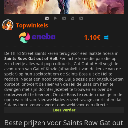
1.10
€
Topwinkels
2.23
€
2.99
€
De Third Street Saints keren terug voor een laatste hoera in
Saints Row: Gat out of Hell
. Een actie-komedie parodie op
zo'n beetje alles wat pop-cultuur is, Gat Out of Hell volgt de
avonturen van Gat of Kinzie (afhankelijk van de keuze van de
speler) op hun zoektocht om de Saints Boss uit de Hel te
redden. Nadat een noodlottige Ouija sessie per ongeluk Satan
oproept, ontvoert de Heer van de Hel de Baas om hem te
dwingen met zijn dochter Jezebel te trouwen en over de
onderwereld te heersen. Om de Baas te redden moet je in de
open wereld van Nieuwe Hades zoveel ravage aanrichten dat
Satans toorn genoeg wordt opgewekt voor een directe
confrontatie. Daarna is het voor iedereen gissen wat er
Lees verder
gebeurt!
Saints Row: Gat Out of Hell
biedt een stad met vijf
Beste prijzen voor Saints Row Gat out
verschillende wijken om te verkennen. Je superkrachten uit