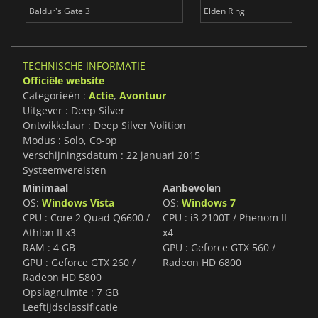
Baldur's Gate 3
Elden Ring
TECHNISCHE INFORMATIE
Officiële website
Categorieën :
Actie
,
Avontuur
Uitgever : Deep Silver
Ontwikkelaar : Deep Silver Volition
Modus : Solo, Co-op
Verschijningsdatum : 22 januari 2015
Systeemvereisten
Minimaal
Aanbevolen
OS:
Windows Vista
OS:
Windows 7
CPU : Core 2 Quad Q6600 /
CPU : i3 2100T / Phenom II
Athlon II x3
x4
RAM : 4 GB
GPU : Geforce GTX 560 /
GPU : Geforce GTX 260 /
Radeon HD 6800
Radeon HD 5800
Opslagruimte : 7 GB
Leeftijdsclassificatie