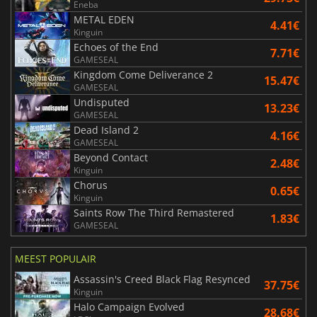
Eneba
METAL EDEN
4.41€
Kinguin
Echoes of the End
7.71€
GAMESEAL
Kingdom Come Deliverance 2
15.47€
GAMESEAL
Undisputed
13.23€
GAMESEAL
Dead Island 2
4.16€
GAMESEAL
Beyond Contact
2.48€
Kinguin
Chorus
0.65€
Kinguin
Saints Row The Third Remastered
1.83€
GAMESEAL
MEEST POPULAIR
Assassin's Creed Black Flag Resynced
37.75€
Kinguin
Halo Campaign Evolved
28.68€