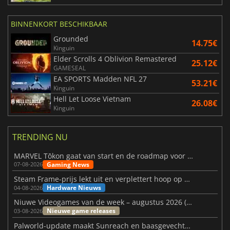
BINNENKORT BESCHIKBAAR
Grounded
14.75€
Kinguin
Elder Scrolls 4 Oblivion Remastered
25.12€
GAMESEAL
EA SPORTS Madden NFL 27
53.21€
Kinguin
Hell Let Loose Vietnam
26.08€
Kinguin
TRENDING NU
MARVEL Tōkon gaat van start en de roadmap voor jaar 1 is bekendgemaakt
Gaming News
07-08-2026
Steam Frame-prijs lekt uit en verplettert hoop op betaalbare VR
Hardware Nieuws
04-08-2026
Niuwe Videogames van de week – augustus 2026 (week 32)
Nieuwe game releases
03-08-2026
Palworld-update maakt Sunreach en baasgevechten stabieler