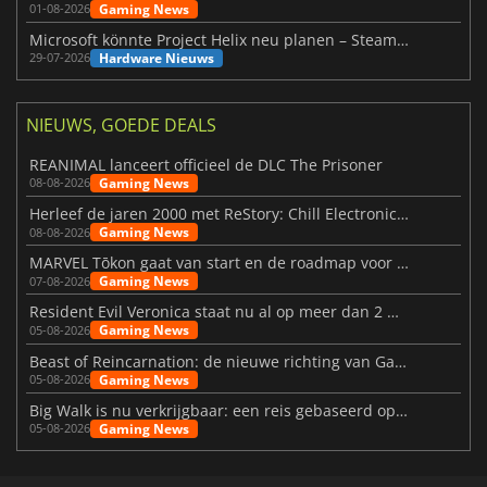
Gaming News
01-08-2026
Microsoft könnte Project Helix neu planen – Steam-Support wackelt
Hardware Nieuws
29-07-2026
NIEUWS, GOEDE DEALS
REANIMAL lanceert officieel de DLC The Prisoner
Gaming News
08-08-2026
Herleef de jaren 2000 met ReStory: Chill Electronics Repairs
Gaming News
08-08-2026
MARVEL Tōkon gaat van start en de roadmap voor jaar 1 is bekendgemaakt
Gaming News
07-08-2026
Resident Evil Veronica staat nu al op meer dan 2 miljoen verlanglijstjes
Gaming News
05-08-2026
Beast of Reincarnation: de nieuwe richting van Game Freak
Gaming News
05-08-2026
Big Walk is nu verkrijgbaar: een reis gebaseerd op vriendschap
Gaming News
05-08-2026