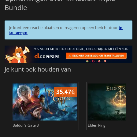
Bundle
Je kunt een reactie plaatsen of reageren op een bericht door
in
te loggen
Je kunt ook houden van
35.47
€
4
Baldur's Gate 3
Elden Ring