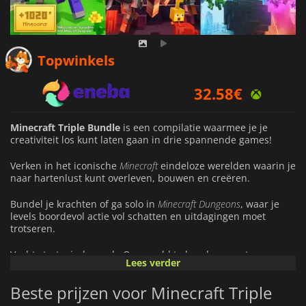
Topwinkels
32.58
€
36.99
€
Minecraft Triple Bundle
is een compilatie waarmee je je
40.59
€
creativiteit los kunt laten gaan in drie spannende games!
Verken in het iconische
Minecraft
eindeloze werelden waarin je
naar hartenlust kunt overleven, bouwen en creëren.
Bundel je krachten of ga solo in
Minecraft Dungeons
, waar je
levels boordevol actie vol schatten en uitdagingen moet
trotseren.
Vecht strategisch om de Overworld te beschermen tegen
Lees verder
piglins in
Minecraft Legends
.
Beste prijzen voor Minecraft Triple
Bovendien ontvang je
1020 Minecoin
s om je ervaring te
verbeteren met spannende, door makers gemaakte content