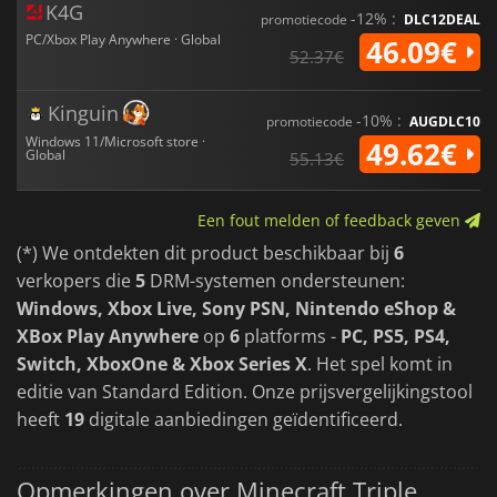
K4G
-12% :
promotiecode
DLC12DEAL
PC/Xbox Play Anywhere · Global
46.09€
52.37€
Kinguin
-10% :
promotiecode
AUGDLC10
Windows 11/Microsoft store ·
49.62€
Global
55.13€
Een fout melden of feedback geven
(*) We ontdekten dit product beschikbaar bij
6
verkopers die
5
DRM-systemen ondersteunen:
Windows, Xbox Live, Sony PSN, Nintendo eShop &
XBox Play Anywhere
op
6
platforms -
PC, PS5, PS4,
Switch, XboxOne & Xbox Series X
. Het spel komt in
editie van Standard Edition. Onze prijsvergelijkingstool
heeft
19
digitale aanbiedingen geïdentificeerd.
Opmerkingen over Minecraft Triple