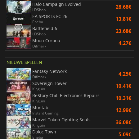
Halo Campaign Evolved
28.68€
LDShop
EA SPORTS FC 26
13.81€
Eneba
Battlefield 6
23.68€
LDShop
Moon Corona
4.27€
Difmark
NIEUWE SPELLEN
Fantasy Network
4.25€
Difmark
Sovereign Tower
10.41€
Kinguin
ReStory Chill Electronics Repairs
10.31€
Kinguin
Montabi
12.99€
Instant Gaming
Marvel Tokon Fighting Souls
36.08€
Kinguin
Doloc Town
5.09€
Eneba