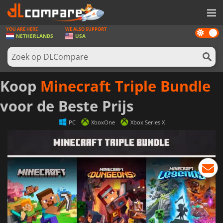
YOU ARE HERE
WE ALSO SUPPORT
Dark
SPELLEN
NETHERLANDS
USA
mode
GAME CARDS
SOFTWARE
Koop
Minecraft Triple Bundle
REWARDS
voor de Beste Prijs
NIEUWS
PC
XboxOne
Xbox Series X
LOG IN OF REGISTREER