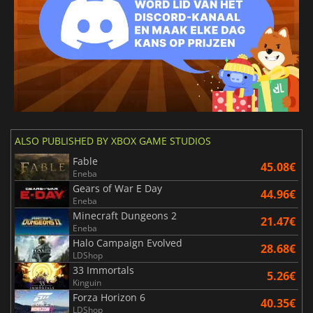
ALSO PUBLISHED BY XBOX GAME STUDIOS
Fable
45.08€
Eneba
Gears of War E Day
44.96€
Eneba
Minecraft Dungeons 2
21.47€
Eneba
Halo Campaign Evolved
28.68€
LDShop
33 Immortals
5.26€
Kinguin
Forza Horizon 6
40.35€
LDShop