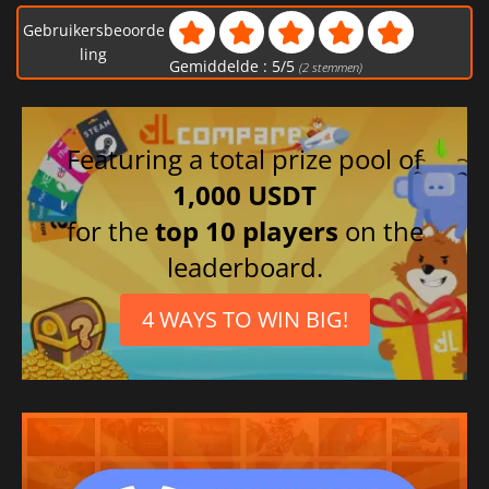
Gebruikersbeoorde
ling
Gemiddelde :
5
/
5
(
2
stemmen)
Featuring a total prize pool of
1,000 USDT
for the
top 10 players
on the
leaderboard.
4 WAYS TO WIN BIG!