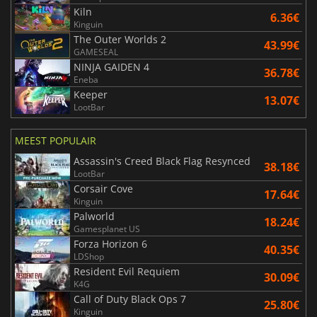
Kiln
6.36€
Kinguin
The Outer Worlds 2
43.99€
GAMESEAL
NINJA GAIDEN 4
36.78€
Eneba
Keeper
13.07€
LootBar
MEEST POPULAIR
Assassin's Creed Black Flag Resynced
38.18€
LootBar
Corsair Cove
17.64€
Kinguin
Palworld
18.24€
Gamesplanet US
Forza Horizon 6
40.35€
LDShop
Resident Evil Requiem
30.09€
K4G
Call of Duty Black Ops 7
25.80€
Kinguin