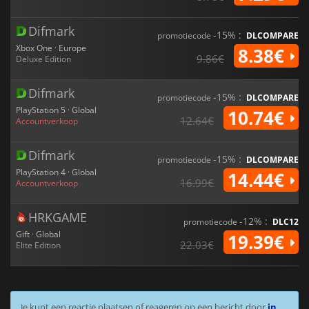
Difmark
-15% :
promotiecode
DLCOMPARE
Xbox One · Europe
8.38€
9.86€
Deluxe Edition
Difmark
-15% :
promotiecode
DLCOMPARE
PlayStation 5 · Global
10.74€
12.64€
Accountverkoop
Difmark
-15% :
promotiecode
DLCOMPARE
PlayStation 4 · Global
14.44€
16.99€
Accountverkoop
HRKGAME
-12% :
promotiecode
DLC12
Gift · Global
19.39€
22.03€
Elite Edition
Je kunt een reactie plaatsen of reageren op een bericht door
in