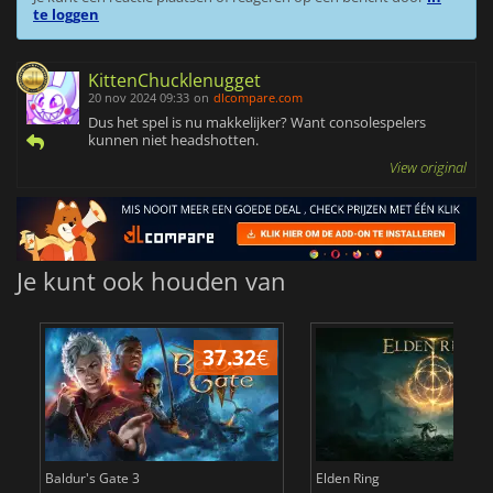
te loggen
KittenChucklenugget
20 nov 2024 09:33
on
dlcompare.com
Dus het spel is nu makkelijker? Want consolespelers
kunnen niet headshotten.
View original
Je kunt ook houden van
37.32
€
4
Baldur's Gate 3
Elden Ring