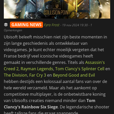
GAMING NEWS
Fyra Frost
-
19 nov 2024 19:30
- 1
Opmerkingen
Ubisoft beleeft misschien niet zijn beste momenten in
zijn lange geschiedenis als ontwikkelaar van
videogames. Je kunt echter moeilijk vergeten dat het
Franse bedrijf veel iconische videogames heeft
gemaakt in verschillende genres. Titels als
Assassin's
Creed 2
,
Rayman Legends
,
Tom Clancy's Splinter Cell
en
The Division
,
Far Cry 3
en
Beyond Good and Evil
hebben destijds een kolossaal aantal fans van over de
hele wereld verzameld. Maar als het aankomt op
competitieve multiplayer, is de onbetwistbare koning
van Ubisofts creaties niemand minder dan
Tom
Clancy's Rainbow Six Siege
. De legendarische shooter
heeft talloze fans die graag spannende