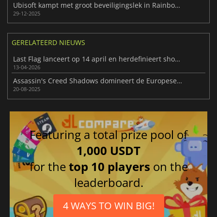
Ubisoft kampt met groot beveiligingslek in Rainbow Six Siege
29-12-2025
GERELATEERD NIEUWS
Last Flag lanceert op 14 april en herdefinieert shooter-strategie
13-04-2026
Assassin's Creed Shadows domineert de Europese gameverkoop 2025
20-08-2025
Featuring a total prize pool of
1,000 USDT
for the
top 10 players
on the
leaderboard.
4 WAYS TO WIN BIG!