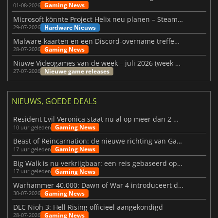
Gaming News
01-08-2026
Microsoft könnte Project Helix neu planen – Steam-Support wackelt
Hardware Nieuws
29-07-2026
Malware-kaarten en een Discord-overname treffen Meccha Chameleon
Gaming News
28-07-2026
Niuwe Videogames van de week – juli 2026 (week 31)
Nieuwe game releases
27-07-2026
NIEUWS, GOEDE DEALS
Resident Evil Veronica staat nu al op meer dan 2 miljoen verlanglijstjes
Gaming News
10 uur geleden
Beast of Reincarnation: de nieuwe richting van Game Freak
Gaming News
17 uur geleden
Big Walk is nu verkrijgbaar: een reis gebaseerd op vriendschap
Gaming News
17 uur geleden
Warhammer 40.000: Dawn of War 4 introduceert de Necron-factie
Gaming News
30-07-2026
DLC Nioh 3: Hell Rising officieel aangekondigd
Gaming News
28-07-2026