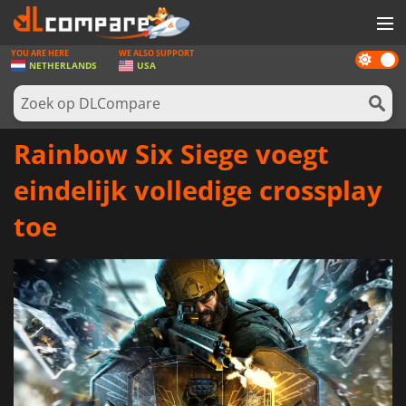
YOU ARE HERE
WE ALSO SUPPORT
Dark
SPELLEN
NETHERLANDS
USA
mode
GAME CARDS
SOFTWARE
Rainbow Six Siege voegt
REWARDS
eindelijk volledige crossplay
NIEUWS
toe
LOG IN OF REGISTREER