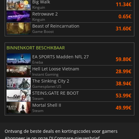
Big Walk
11.34€
Kinguin
Retrowave 2
0.65€
Kinguin
Beast of Reincarnation
31.60€
Game Boost
BINNENKORT BESCHIKBAAR
EA SPORTS Madden NFL 27
59.80€
Eneba
Hell Let Loose Vietnam
28.99€
Instant Gaming
The Sinking City 2
38.94€
Gamesplanet US
STEINS;GATE RE BOOT
53.99€
Steam
Mortal Shell II
49.99€
Steam
Ontvang de beste deals en kortingscodes voor gamers
Abonneer je op onze DLCompare-nieuwsbrief