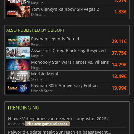
1.51€
Kinguin
Tom Clancy's Rainbow Six Vegas 2
1.83€
Difmark
ALSO PUBLISHED BY UBISOFT
Rayman Legends Retold
29.11€
Kinguin
Assassin's Creed Black Flag Resynced
37.75€
Kinguin
Monopoly Star Wars Heroes vs. Villains
14.29€
Kinguin
Morbid Metal
13.49€
Steam
Rayman 30th Anniversary Edition
19.99€
Ubisoft Store
TRENDING NU
Niuwe Videogames van de week – augustus 2026 (week 32)
Nieuwe game releases
03-08-2026
Palworld-update maakt Sunreach en baasgevechten stabieler