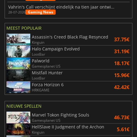
Vahrin's Call verschijnt eindelijk na tien jaar ontwikkeling
Gaming News
28-07-2026
MEEST POPULAIR
Assassin's Creed Black Flag Resynced
37.75€
Kinguin
Halo Campaign Evolved
31.19€
LootBar
Palworld
18.17€
Gamesplanet US
Mistfall Hunter
15.96€
LootBar
Forza Horizon 6
42.42€
HRKGAME
NIEUWE SPELLEN
Marvel Tokon Fighting Souls
46.73€
Gamesplanet US
HellSlave II Judgment of the Archon
5.61€
Kinguin