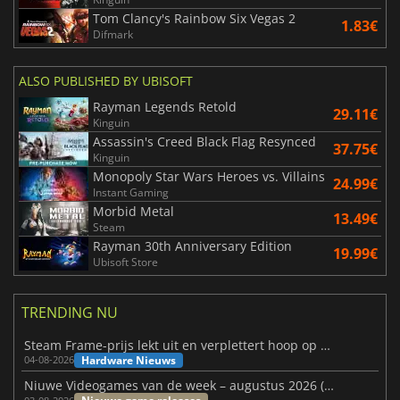
Tom Clancy's Rainbow Six Vegas 2
1.83€
Difmark
ALSO PUBLISHED BY UBISOFT
Rayman Legends Retold
29.11€
Kinguin
Assassin's Creed Black Flag Resynced
37.75€
Kinguin
Monopoly Star Wars Heroes vs. Villains
24.99€
Instant Gaming
Morbid Metal
13.49€
Steam
Rayman 30th Anniversary Edition
19.99€
Ubisoft Store
TRENDING NU
Steam Frame-prijs lekt uit en verplettert hoop op betaalbare VR
Hardware Nieuws
04-08-2026
Niuwe Videogames van de week – augustus 2026 (week 32)