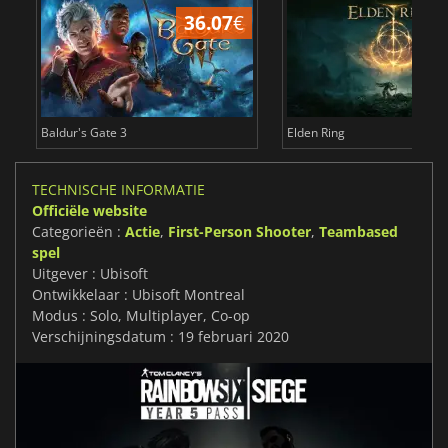
36.07
€
4
Baldur's Gate 3
Elden Ring
TECHNISCHE INFORMATIE
Officiële website
Categorieën :
Actie
,
First-Person Shooter
,
Teambased
spel
Uitgever : Ubisoft
Ontwikkelaar : Ubisoft Montreal
Modus : Solo, Multiplayer, Co-op
Verschijningsdatum : 19 februari 2020