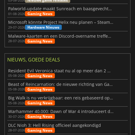
Nieuwe game releases
03-08-2026
Palworld-update maakt Sunreach en baasgevechten stabieler
Gaming News
01-08-2026
Microsoft könnte Project Helix neu planen – Steam-Support wackelt
Hardware Nieuws
29-07-2026
Malware-kaarten en een Discord-overname treffen Meccha Chameleon
Gaming News
28-07-2026
NIEUWS, GOEDE DEALS
Resident Evil Veronica staat nu al op meer dan 2 miljoen verlanglijstjes
Gaming News
05-08-2026
Beast of Reincarnation: de nieuwe richting van Game Freak
Gaming News
05-08-2026
Big Walk is nu verkrijgbaar: een reis gebaseerd op vriendschap
Gaming News
05-08-2026
Warhammer 40.000: Dawn of War 4 introduceert de Necron-factie
Gaming News
30-07-2026
DLC Nioh 3: Hell Rising officieel aangekondigd
Gaming News
28-07-2026