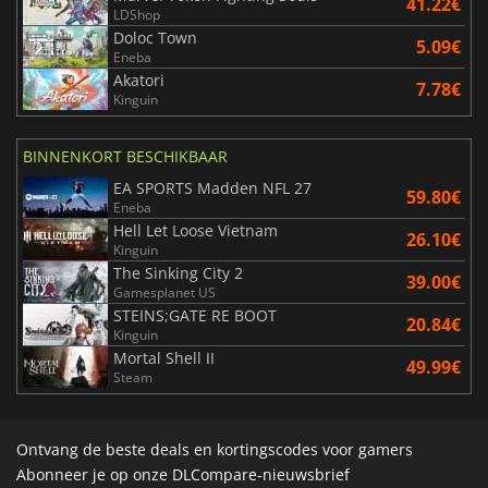
41.22€
LDShop
Doloc Town
5.09€
Eneba
Akatori
7.78€
Kinguin
BINNENKORT BESCHIKBAAR
EA SPORTS Madden NFL 27
59.80€
Eneba
Hell Let Loose Vietnam
26.10€
Kinguin
The Sinking City 2
39.00€
Gamesplanet US
STEINS;GATE RE BOOT
20.84€
Kinguin
Mortal Shell II
49.99€
Steam
Ontvang de beste deals en kortingscodes voor gamers
Abonneer je op onze DLCompare-nieuwsbrief