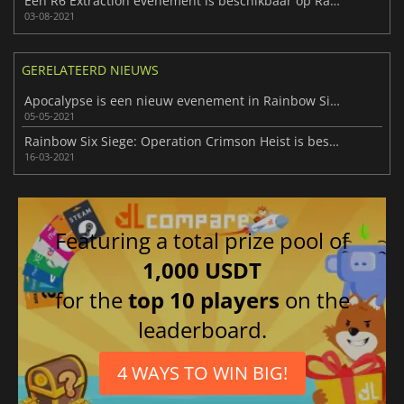
Een R6 Extraction evenement is beschikbaar op Rainbow Six Siege
03-08-2021
GERELATEERD NIEUWS
Apocalypse is een nieuw evenement in Rainbow Six Siege
05-05-2021
Rainbow Six Siege: Operation Crimson Heist is beschikbaar
16-03-2021
Featuring a total prize pool of
1,000 USDT
for the
top 10 players
on the
leaderboard.
4 WAYS TO WIN BIG!