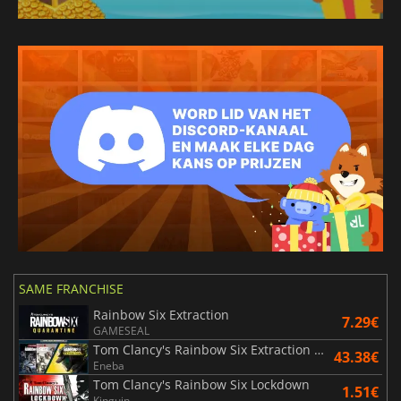
SAME FRANCHISE
Rainbow Six Extraction
7.29€
GAMESEAL
Tom Clancy's Rainbow Six Extraction United Bundle
43.38€
Eneba
Tom Clancy's Rainbow Six Lockdown
1.51€
Kinguin