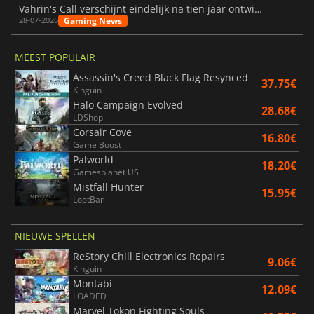
Vahrin's Call verschijnt eindelijk na tien jaar ontwikkeling
Gaming News
28-07-2026
MEEST POPULAIR
Assassin's Creed Black Flag Resynced
37.75€
Kinguin
Halo Campaign Evolved
28.68€
LDShop
Corsair Cove
16.80€
Game Boost
Palworld
18.20€
Gamesplanet US
Mistfall Hunter
15.95€
LootBar
NIEUWE SPELLEN
ReStory Chill Electronics Repairs
9.06€
Kinguin
Montabi
12.09€
LOADED
Marvel Tokon Fighting Souls