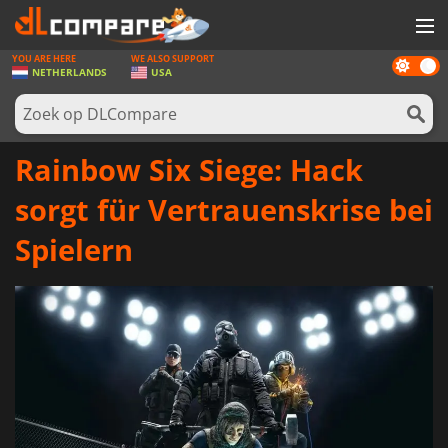
YOU ARE HERE
WE ALSO SUPPORT
Dark
SPELLEN
NETHERLANDS
USA
mode
GAME CARDS
SOFTWARE
Rainbow Six Siege: Hack
REWARDS
sorgt für Vertrauenskrise bei
NIEUWS
Spielern
LOG IN OF REGISTREER