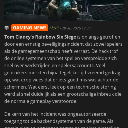
GAMING NEWS
AlexP
-
29 dec 2025 12:30
Tom Clancy's Rainbow Six Siege
is onlangs getroffen
door een ernstig beveiligingsincident dat zowel spelers
als de gamegemeenschap heeft verrast. De hack trof
de online systemen van het spel en verspreidde zich
snel over wedstrijden en spelersaccounts. Veel
gebruikers merkten bijna tegelijkertijd vreemd gedrag
op, wat erop wees dat er iets goed mis was achter de
schermen. Wat eerst leek op een technische storing
werd al snel duidelijk als een grootschalige inbreuk die
de normale gameplay verstoorde.
De kern van het incident was ongeautoriseerde
toegang tot de backendsystemen van de game. Als