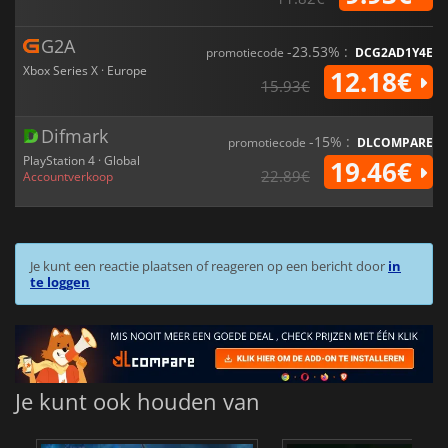
G2A
-23.53% :
promotiecode
DCG2AD1Y4E
Xbox Series X · Europe
12.18€
15.93€
Difmark
-15% :
promotiecode
DLCOMPARE
PlayStation 4 · Global
19.46€
22.89€
Accountverkoop
Je kunt een reactie plaatsen of reageren op een bericht door
in
te loggen
Je kunt ook houden van