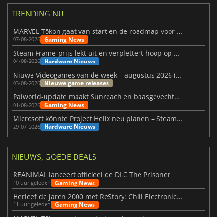
TRENDING NU
MARVEL Tōkon gaat van start en de roadmap voor jaar 1 is bekendgemaakt
Gaming News
07-08-2026
Steam Frame-prijs lekt uit en verplettert hoop op betaalbare VR
Hardware Nieuws
04-08-2026
Niuwe Videogames van de week – augustus 2026 (week 32)
Nieuwe game releases
03-08-2026
Palworld-update maakt Sunreach en baasgevechten stabieler
Gaming News
01-08-2026
Microsoft könnte Project Helix neu planen – Steam-Support wackelt
Hardware Nieuws
29-07-2026
NIEUWS, GOEDE DEALS
REANIMAL lanceert officieel de DLC The Prisoner
Gaming News
10 uur geleden
Herleef de jaren 2000 met ReStory: Chill Electronics Repairs
Gaming News
11 uur geleden