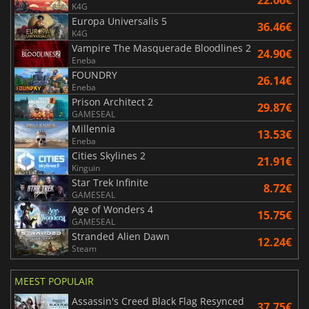
K4G
Europa Universalis 5
36.46€
K4G
Vampire The Masquerade Bloodlines 2
24.90€
Eneba
FOUNDRY
26.14€
Eneba
Prison Architect 2
29.87€
GAMESEAL
Millennia
13.53€
Eneba
Cities Skylines 2
21.91€
Kinguin
Star Trek Infinite
8.72€
GAMESEAL
Age of Wonders 4
15.75€
GAMESEAL
Stranded Alien Dawn
12.24€
Steam
MEEST POPULAIR
Assassin's Creed Black Flag Resynced
37.75€