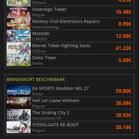
Difmark
Sovereign Tower
10.48€
Kinguin
ReStory Chill Electronics Repairs
8.99€
Instant Gaming
Montabi
12.09€
LOADED
Marvel Tokon Fighting Souls
41.22€
LDShop
Doloc Town
5.09€
Eneba
BINNENKORT BESCHIKBAAR
EA SPORTS Madden NFL 27
59.80€
Eneba
Hell Let Loose Vietnam
26.08€
Kinguin
The Sinking City 2
38.92€
Gamesplanet US
STEINS;GATE RE BOOT
20.14€
Kinguin