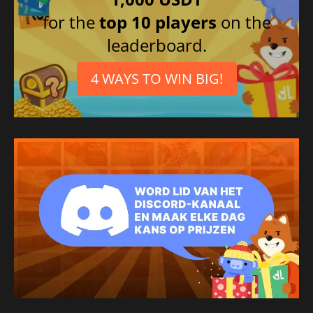
for the
top 10 players
on the
leaderboard.
4 WAYS TO WIN BIG!