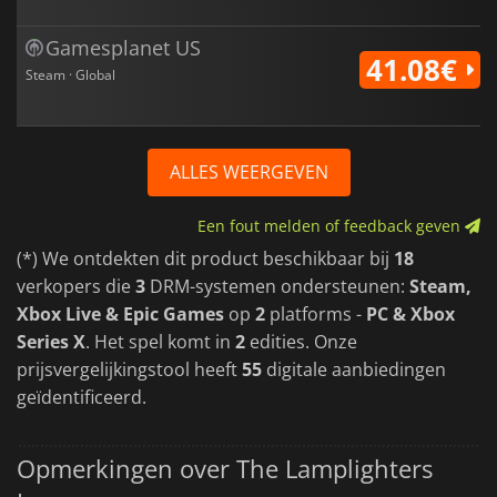
Gamesplanet US
41.08€
Steam · Global
ALLES WEERGEVEN
Een fout melden of feedback geven
(*) We ontdekten dit product beschikbaar bij
18
verkopers die
3
DRM-systemen ondersteunen:
Steam,
Xbox Live & Epic Games
op
2
platforms -
PC & Xbox
Series X
. Het spel komt in
2
edities. Onze
prijsvergelijkingstool heeft
55
digitale aanbiedingen
geïdentificeerd.
Opmerkingen over The Lamplighters