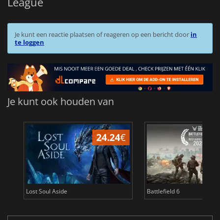
League
Je kunt een reactie plaatsen of reageren op een bericht door
in
te loggen
Je kunt ook houden van
24.24
€
Lost Soul Aside
Battlefield 6