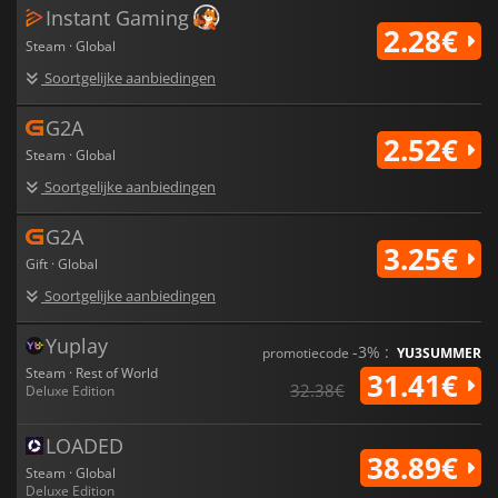
Instant Gaming
2.28€
Steam · Global
Soortgelijke aanbiedingen
G2A
2.52€
Steam · Global
Soortgelijke aanbiedingen
G2A
3.25€
Gift · Global
Soortgelijke aanbiedingen
Yuplay
-3% :
promotiecode
YU3SUMMER
Steam · Rest of World
31.41€
32.38€
Deluxe Edition
LOADED
38.89€
Steam · Global
Deluxe Edition