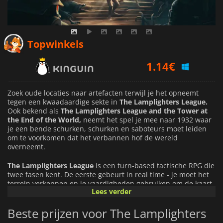
1.14
€
Topwinkels
1.62
€
2.28
€
Zoek oude locaties naar artefacten terwijl je het opneemt
tegen een kwaadaardige sekte in
The Lamplighters League.
Ook bekend als
The Lamplighters League and the Tower at
the End of the World,
neemt het spel je mee naar 1932 waar
je een bende schurken, schurken en saboteurs moet leiden
om te voorkomen dat het verbannen hof de wereld
overneemt.
The Lamplighters League
is een turn-based tactische RPG die
twee fasen kent. De eerste gebeurt in real time - je moet het
terrein verkennen en je vaardigheden gebruiken om de kaart
Lees verder
te controleren, patrouilles uit te schakelen en je agenten op
de beste strategische locaties te plaatsen. De tweede fase
Beste prijzen voor The Lamplighters
bestaat uit turn-based tactische gevechten op een
rasterkaart.