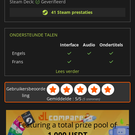
Steam Deck:
Geverifieerd
41 Steam prestaties
ONDERSTEUNDE TALEN
Interface
Audio
Ondertitels
Engels
Frans
Russisch
Lees verder
Spaans
Vereenvoudigd
Gebruikersbeoorde
Chinees
ling
Gemiddelde :
5
/
5
(
5
stemmen)
Duits
Featuring a total prize pool of
1,000 USDT