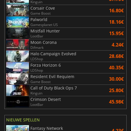
Kinguin
Corsair Cove
16.80€
Game Boost
Palworld
18.16€
Gamesplanet US
Mistfall Hunter
15.95€
LootBar
Moon Corona
4.24€
Difmark
Halo Campaign Evolved
28.68€
LDShop
Forza Horizon 6
40.35€
LDShop
Resident Evil Requiem
30.00€
Game Boost
Call of Duty Black Ops 7
25.80€
Kinguin
Crimson Desert
45.98€
LootBar
NIEUWE SPELLEN
Fantasy Network
4.23€