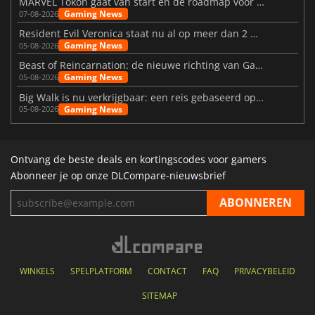
MARVEL Tōkon gaat van start en de roadmap voor jaar 1 is bekendgemaakt
Gaming News
07-08-2026
Resident Evil Veronica staat nu al op meer dan 2 miljoen verlanglijstjes
Gaming News
05-08-2026
Beast of Reincarnation: de nieuwe richting van Game Freak
Gaming News
05-08-2026
Big Walk is nu verkrijgbaar: een reis gebaseerd op vriendschap
Gaming News
05-08-2026
Ontvang de beste deals en kortingscodes voor gamers
Abonneer je op onze DLCompare-nieuwsbrief
WINKELS
SPELPLATFORM
CONTACT
FAQ
PRIVACYBELEID
SITEMAP