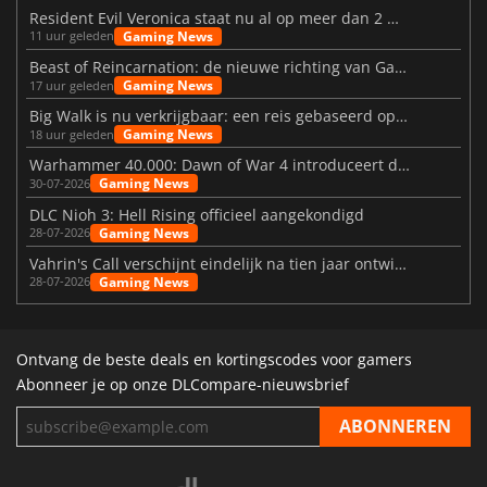
Resident Evil Veronica staat nu al op meer dan 2 miljoen verlanglijstjes
Gaming News
11 uur geleden
Beast of Reincarnation: de nieuwe richting van Game Freak
Gaming News
17 uur geleden
Big Walk is nu verkrijgbaar: een reis gebaseerd op vriendschap
Gaming News
18 uur geleden
Warhammer 40.000: Dawn of War 4 introduceert de Necron-factie
Gaming News
30-07-2026
DLC Nioh 3: Hell Rising officieel aangekondigd
Gaming News
28-07-2026
Vahrin's Call verschijnt eindelijk na tien jaar ontwikkeling
Gaming News
28-07-2026
Ontvang de beste deals en kortingscodes voor gamers
Abonneer je op onze DLCompare-nieuwsbrief