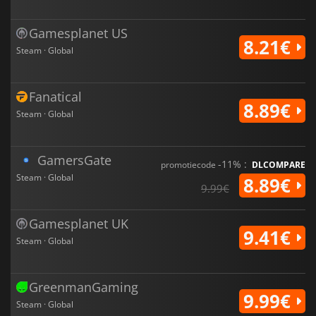
Gamesplanet US
8.21€
Steam · Global
Fanatical
8.89€
Steam · Global
GamersGate
-11% :
promotiecode
DLCOMPARE
Steam · Global
8.89€
9.99€
Gamesplanet UK
9.41€
Steam · Global
GreenmanGaming
9.99€
Steam · Global