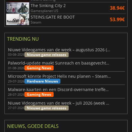
The Sinking City 2
38.94€
Gamesplanet US
STEINS;GATE RE BOOT
53.99€
Steam
TRENDING NU
Niuwe Videogames van de week – augustus 2026 (week 32)
Nieuwe game releases
03-08-2026
Palworld-update maakt Sunreach en baasgevechten stabieler
Gaming News
01-08-2026
Microsoft könnte Project Helix neu planen – Steam-Support wackelt
Hardware Nieuws
29-07-2026
Malware-kaarten en een Discord-overname treffen Meccha Chameleon
Gaming News
28-07-2026
Niuwe Videogames van de week – juli 2026 (week 31)
Nieuwe game releases
27-07-2026
NIEUWS, GOEDE DEALS