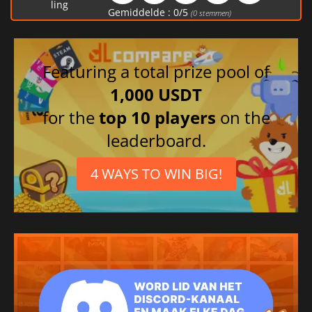
ling
Gemiddelde :
0
/
5
(
0
stemmen)
Featuring a total prize pool of
1,000 USDT
for the
top 10 players
on the
leaderboard.
4 WAYS TO WIN BIG!