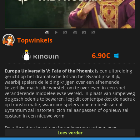
6.90
€
Topwinkels
7.44
€
7.99
€
Europa Universalis V: Fate of the Phoenix
is een uitbreiding
gericht op het dramatische lot van het Byzantijnse Rijk,
waarbij spelers de leiding krijgen over een afnemende
keizerlijke macht die worstelt om te overleven in een snel
veranderende middeleeuwse wereld. In plaats van simpelweg
de geschiedenis te bewaren, legt dit contentpakket de nadruk
op transformatie, waardoor spelers moeten beslissen of
Byzantium zal instorten, zich zal aanpassen of opnieuw zal
opstaan in een nieuwe vorm.
De uitbreiding bevat een herontworpen systeem voor
Lees verder
keizerlijk bestuur, speciaal gebouwd voor grote,
verouderende rijken. Spelers kunnen kiezen tussen het