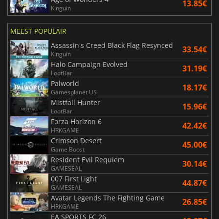
13.85€
Kinguin
MEEST POPULAIR
Assassin's Creed Black Flag Resynced
33.54€
Kinguin
Halo Campaign Evolved
31.19€
LootBar
Palworld
18.17€
Gamesplanet US
Mistfall Hunter
15.96€
LootBar
Forza Horizon 6
42.42€
HRKGAME
Crimson Desert
45.00€
Game Boost
Resident Evil Requiem
30.14€
GAMESEAL
007 First Light
44.87€
GAMESEAL
Avatar Legends The Fighting Game
26.85€
HRKGAME
EA SPORTS FC 26