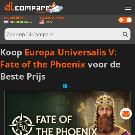
YOU ARE HERE
WE ALSO SUPPORT
Dark
SPELLEN
NETHERLANDS
USA
mode
GAME CARDS
SOFTWARE
Koop
Europa Universalis V:
REWARDS
Fate of the Phoenix
voor de
NIEUWS
Beste Prijs
LOG IN OF REGISTREER
PC