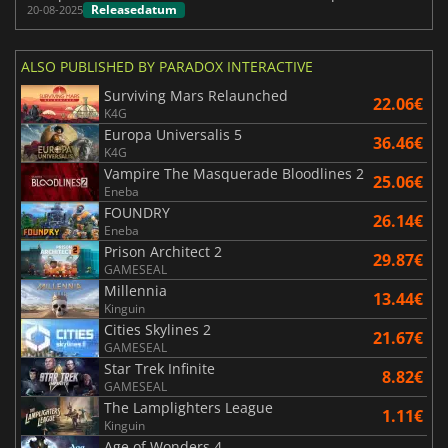
Releasedatum
20-08-2025
ALSO PUBLISHED BY PARADOX INTERACTIVE
Surviving Mars Relaunched
22.06€
K4G
Europa Universalis 5
36.46€
K4G
Vampire The Masquerade Bloodlines 2
25.06€
Eneba
FOUNDRY
26.14€
Eneba
Prison Architect 2
29.87€
GAMESEAL
Millennia
13.44€
Kinguin
Cities Skylines 2
21.67€
GAMESEAL
Star Trek Infinite
8.82€
GAMESEAL
The Lamplighters League
1.11€
Kinguin
Age of Wonders 4