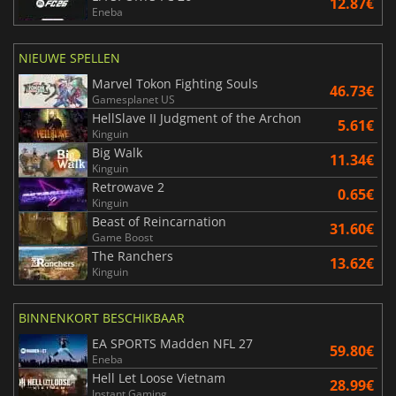
12.87€
Eneba
NIEUWE SPELLEN
Marvel Tokon Fighting Souls
46.73€
Gamesplanet US
HellSlave II Judgment of the Archon
5.61€
Kinguin
Big Walk
11.34€
Kinguin
Retrowave 2
0.65€
Kinguin
Beast of Reincarnation
31.60€
Game Boost
The Ranchers
13.62€
Kinguin
BINNENKORT BESCHIKBAAR
EA SPORTS Madden NFL 27
59.80€
Eneba
Hell Let Loose Vietnam
28.99€
Instant Gaming