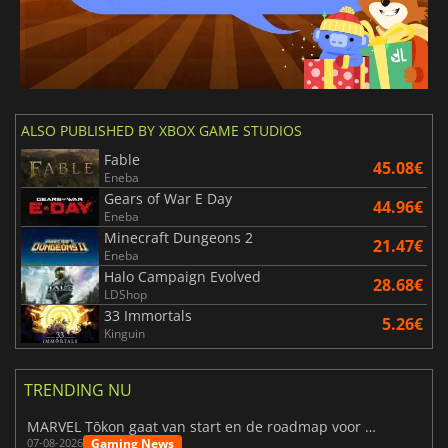
ALSO PUBLISHED BY XBOX GAME STUDIOS
Fable
45.08€
Eneba
Gears of War E Day
44.96€
Eneba
Minecraft Dungeons 2
21.47€
Eneba
Halo Campaign Evolved
28.68€
LDShop
33 Immortals
5.26€
Kinguin
TRENDING NU
MARVEL Tōkon gaat van start en de roadmap voor jaar 1 is bekendgemaakt
Gaming News
07-08-2026