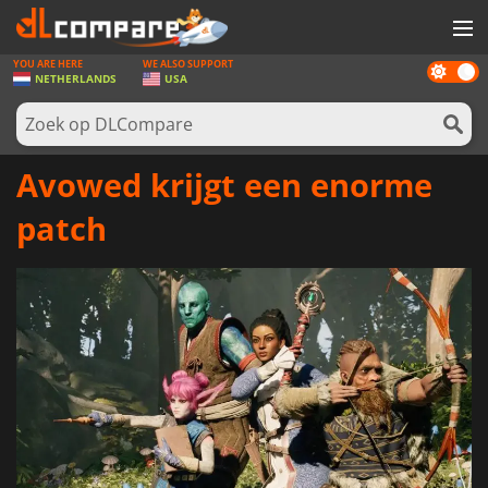
YOU ARE HERE
WE ALSO SUPPORT
Dark
SPELLEN
NETHERLANDS
USA
mode
GAME CARDS
SOFTWARE
Avowed krijgt een enorme
REWARDS
patch
NIEUWS
LOG IN OF REGISTREER