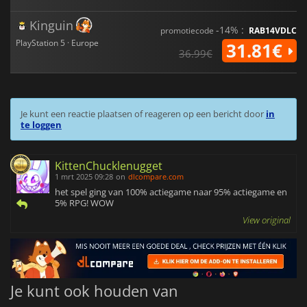
Kinguin
-14% :
promotiecode
RAB14VDLC
PlayStation 5 · Europe
31.81€
36.99€
Je kunt een reactie plaatsen of reageren op een bericht door
in
te loggen
KittenChucklenugget
1 mrt 2025 09:28
on
dlcompare.com
het spel ging van 100% actiegame naar 95% actiegame en
5% RPG! WOW
View original
Je kunt ook houden van