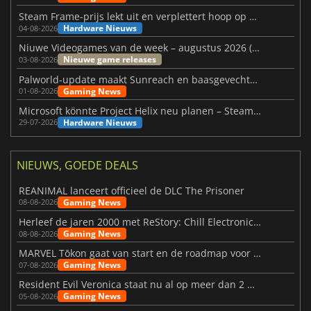
Steam Frame-prijs lekt uit en verplettert hoop op betaalbare VR
Hardware Nieuws
04-08-2026
Niuwe Videogames van de week – augustus 2026 (week 32)
Nieuwe game releases
03-08-2026
Palworld-update maakt Sunreach en baasgevechten stabieler
Gaming News
01-08-2026
Microsoft könnte Project Helix neu planen – Steam-Support wackelt
Hardware Nieuws
29-07-2026
NIEUWS, GOEDE DEALS
REANIMAL lanceert officieel de DLC The Prisoner
Gaming News
08-08-2026
Herleef de jaren 2000 met ReStory: Chill Electronics Repairs
Gaming News
08-08-2026
MARVEL Tōkon gaat van start en de roadmap voor jaar 1 is bekendgemaakt
Gaming News
07-08-2026
Resident Evil Veronica staat nu al op meer dan 2 miljoen verlanglijstjes
Gaming News
05-08-2026