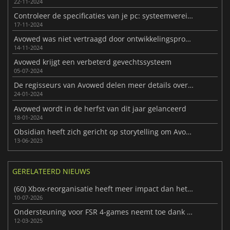
22-11-2024
Controleer de specificaties van je pc: systeemvereisten voor Avowed onthuld
17-11-2024
Avowed was niet vertraagd door ontwikkelingsproblemen
14-11-2024
Avowed krijgt een verbeterd gevechtssysteem
05-07-2024
De regisseurs van Avowed delen meer details over het spel
24-01-2024
Avowed wordt in de herfst van dit jaar gelanceerd
18-01-2024
Obsidian heeft zich gericht op storytelling om Avowed anders te maken
13-06-2023
GERELATEERD NIEUWS
(60) Xbox-reorganisatie heeft meer impact dan het lijkt
10-07-2026
Ondersteuning voor FSR 4-games neemt toe dank OptiScaler-mod
12-03-2025