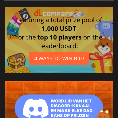
Featuring a total prize pool of
1,000 USDT
for the
top 10 players
on the
leaderboard.
4 WAYS TO WIN BIG!