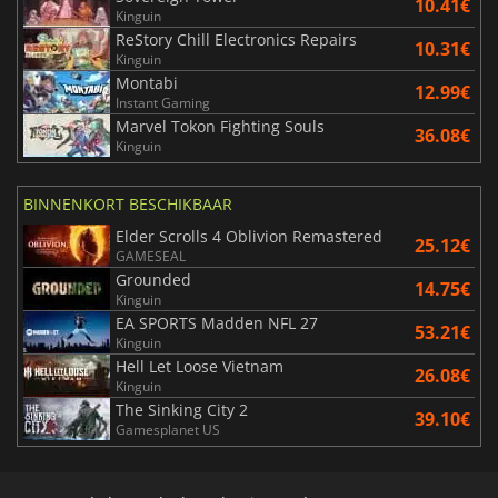
10.41€
Kinguin
ReStory Chill Electronics Repairs
10.31€
Kinguin
Montabi
12.99€
Instant Gaming
Marvel Tokon Fighting Souls
36.08€
Kinguin
BINNENKORT BESCHIKBAAR
Elder Scrolls 4 Oblivion Remastered
25.12€
GAMESEAL
Grounded
14.75€
Kinguin
EA SPORTS Madden NFL 27
53.21€
Kinguin
Hell Let Loose Vietnam
26.08€
Kinguin
The Sinking City 2
39.10€
Gamesplanet US