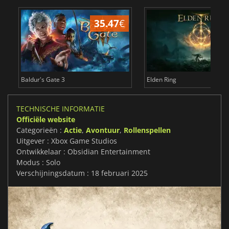
35.47
€
4
Baldur's Gate 3
Elden Ring
TECHNISCHE INFORMATIE
Officiële website
Categorieën :
Actie
,
Avontuur
,
Rollenspellen
Uitgever : Xbox Game Studios
Ontwikkelaar : Obsidian Entertainment
Modus : Solo
Verschijningsdatum : 18 februari 2025