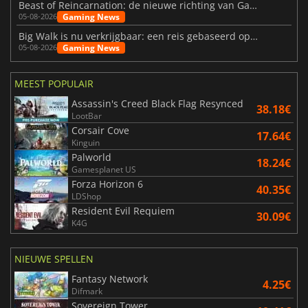
Beast of Reincarnation: de nieuwe richting van Game Freak
Gaming News
05-08-2026
Big Walk is nu verkrijgbaar: een reis gebaseerd op vriendschap
Gaming News
05-08-2026
MEEST POPULAIR
Assassin's Creed Black Flag Resynced
38.18€
LootBar
Corsair Cove
17.64€
Kinguin
Palworld
18.24€
Gamesplanet US
Forza Horizon 6
40.35€
LDShop
Resident Evil Requiem
30.09€
K4G
NIEUWE SPELLEN
Fantasy Network
4.25€
Difmark
Sovereign Tower