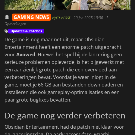
GAMING NEWS
Fyra Frost
-
20 feb 2025 13:30
- 1
Opmerkingen
Updates & Patches
De game is nog maar net uit, maar Obsidian
Entertainment heeft een enorme patch uitgebracht
voor
Avowed
. Hoewel het spel bij de lancering geen
serieuze problemen opleverde, is het bijgewerkt met
een aanzienlijk grote patch die een overvloed aan
verbeteringen bevat. Voordat je weer inlogt in de
game, moet je 66 GB aan bestanden downloaden en
installeren die ook gameplay-optimalisaties en een
paar grote bugfixes bevatten.
De game nog verder verbeteren
Obsidian Entertainment had de patch niet klaar voor
de lanceringsdag. De early access-fase, waarbij