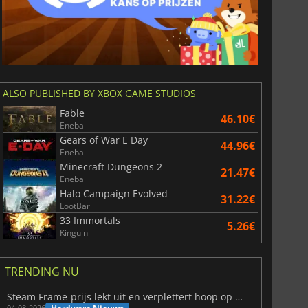
ALSO PUBLISHED BY XBOX GAME STUDIOS
Fable
46.10€
Eneba
Gears of War E Day
44.96€
Eneba
Minecraft Dungeons 2
21.47€
Eneba
Halo Campaign Evolved
31.22€
LootBar
33 Immortals
5.26€
Kinguin
TRENDING NU
Steam Frame-prijs lekt uit en verplettert hoop op betaalbare VR
04-08-2026