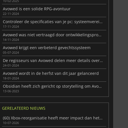
10-02-2025
Avowed is een solide RPG-avontuur
22-11-2024
Controleer de specificaties van je pc: systeemvereisten voor Avowed onthuld
17-11-2024
Avowed was niet vertraagd door ontwikkelingsproblemen
14-11-2024
Avowed krijgt een verbeterd gevechtssysteem
05-07-2024
De regisseurs van Avowed delen meer details over het spel
24-01-2024
Avowed wordt in de herfst van dit jaar gelanceerd
18-01-2024
Obsidian heeft zich gericht op storytelling om Avowed anders te maken
13-06-2023
GERELATEERD NIEUWS
(60) Xbox-reorganisatie heeft meer impact dan het lijkt
10-07-2026