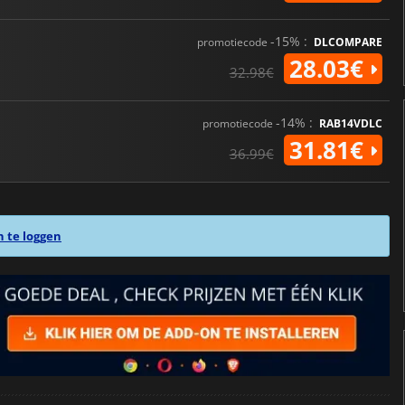
-15% :
promotiecode
DLCOMPARE
28.03€
32.98€
-14% :
promotiecode
RAB14VDLC
31.81€
36.99€
n te loggen