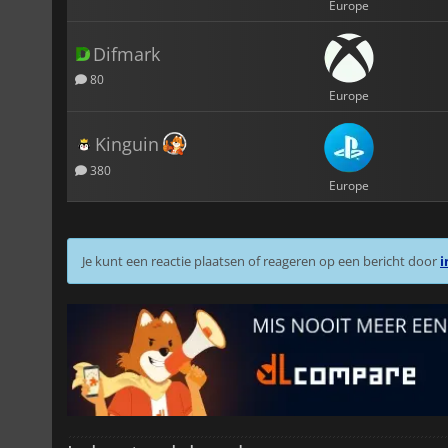
Europe
Difmark
80
Europe
Kinguin
380
Europe
Je kunt een reactie plaatsen of reageren op een bericht door
i