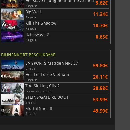
HellSlave II Judgment of the Archon
5.62€
Kinguin
Big Walk
11.34€
Kinguin
6.76
€
15.48
€
Kill The Shadow
10.70€
Kinguin
Retrowave 2
0.65€
Kinguin
War WARHAMMER 3
Lies Of P
BINNENKORT BESCHIKBAAR
EA SPORTS Madden NFL 27
59.80€
Eneba
Hell Let Loose Vietnam
26.11€
Kinguin
The Sinking City 2
38.98€
Gamesplanet US
STEINS;GATE RE BOOT
53.99€
Steam
Mortal Shell II
49.99€
Steam