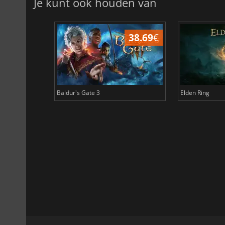
Je kunt ook houden van
45.08
€
38.69
€
Baldur's Gate 3
Elden Ring