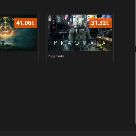
41.06
€
31.32
€
Pragmata
Total 