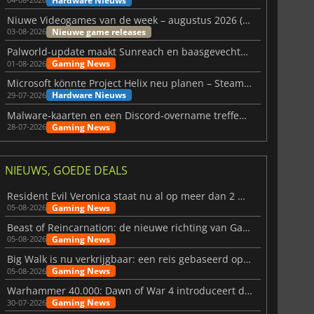
Hardware Nieuws
Niuwe Videogames van de week – augustus 2026 (week 32)
Nieuwe game releases
03-08-2026
Palworld-update maakt Sunreach en baasgevechten stabieler
Gaming News
01-08-2026
Microsoft könnte Project Helix neu planen – Steam-Support wackelt
Hardware Nieuws
29-07-2026
Malware-kaarten en een Discord-overname treffen Meccha Chameleon
Gaming News
28-07-2026
NIEUWS, GOEDE DEALS
Resident Evil Veronica staat nu al op meer dan 2 miljoen verlanglijstjes
Gaming News
05-08-2026
Beast of Reincarnation: de nieuwe richting van Game Freak
Gaming News
05-08-2026
Big Walk is nu verkrijgbaar: een reis gebaseerd op vriendschap
Gaming News
05-08-2026
Warhammer 40.000: Dawn of War 4 introduceert de Necron-factie
Gaming News
30-07-2026