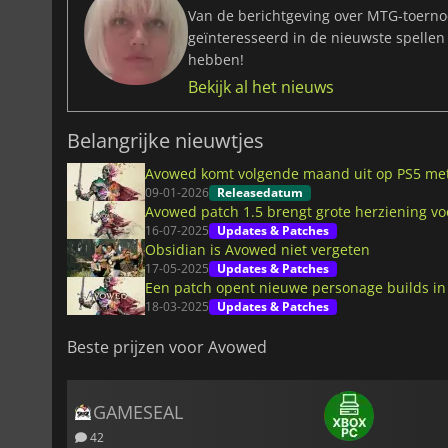
Van de berichtgeving over MTG-toernoo
geïnteresseerd in de nieuwste spellen
hebben!
Bekijk al het nieuws
Belangrijke nieuwtjes
Avowed komt volgende maand uit op PS5 met
09-01-2026
Releasedatum
Avowed patch 1.5 brengt grote herziening v
16-07-2025
Updates & Patches
Obsidian is Avowed niet vergeten
17-05-2025
Updates & Patches
Een patch opent nieuwe personage builds i
18-03-2025
Updates & Patches
Beste prijzen voor Avowed
GAMESEAL
42