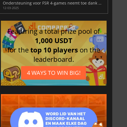
Ondersteuning voor FSR 4-games neemt toe dank OptiScaler-mod
12-03-2025
Featuring a total prize pool of
1,000 USDT
for the
top 10 players
on the
leaderboard.
4 WAYS TO WIN BIG!