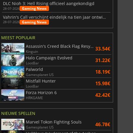
DLC Nioh 3: Hell Rising officieel aangekondigd
Gaming News
28-07-2026
Vahrin's Call verschijnt eindelijk na tien jaar ontwikkeling
Gaming News
28-07-2026
MEEST POPULAIR
Assassin's Creed Black Flag Resynced
33.54€
Kinguin
Halo Campaign Evolved
31.22€
LootBar
Palworld
18.19€
Gamesplanet US
Mistfall Hunter
15.98€
LootBar
Forza Horizon 6
42.42€
HRKGAME
NIEUWE SPELLEN
Marvel Tokon Fighting Souls
46.78€
Gamesplanet US