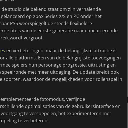
 de studio die bekend staat om zijn verhalende
k gelanceerd op Xbox Series X/S en PC onder het
naar PS5 weerspiegelt de steeds flexibelere
eerde titels van de eerste generatie naar concurrerende
eik wordt vergroot.
hes
en verbeteringen, maar de belangrijkste attractie is
or alle platforms. Een van de belangrijkste toevoegingen
rmee spelers hun personage progressie, uitrusting en
speelronde met meer uitdaging. De update breidt ook
e soorten, waardoor de mogelijkheden voor rollenspel in
 geïmplementeerde fotomodus, verfijnde
schillende optimalisaties van de gebruikersinterface en
e voortgang te versoepelen, het experimenteren met
peling te verbeteren.