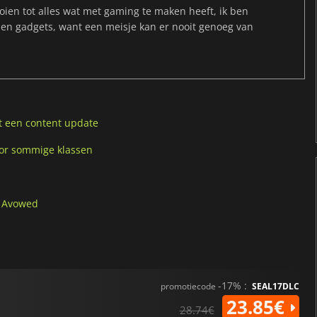
ien tot alles wat met gaming te maken heeft, ik ben
 en gadgets, want een meisje kan er nooit genoeg van
 een content update
oor sommige klassen
n Avowed
-17% :
promotiecode
SEAL17DLC
23.85€
28.74€