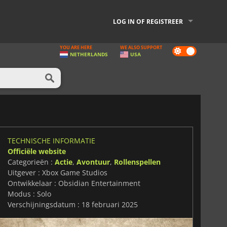
LOG IN OF REGISTREER
YOU ARE HERE
WE ALSO SUPPORT
Dark
NETHERLANDS
USA
mode
TECHNISCHE INFORMATIE
Officiële website
Categorieën :
Actie
,
Avontuur
,
Rollenspellen
Uitgever : Xbox Game Studios
Ontwikkelaar : Obsidian Entertainment
Modus : Solo
Verschijningsdatum : 18 februari 2025