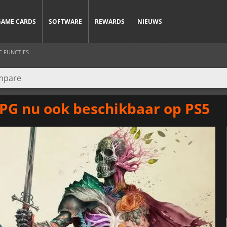
GAME CARDS
SOFTWARE
REWARDS
NIEUWS
E FUNCTIES
PG nu ook beschikbaar op PS5