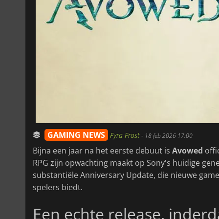
GAMING NEWS
Fyra Frost
-
18 feb 2026 17:00
Bijna een jaar na het eerste debuut is
Avowed
offi
RPG zijn opwachting maakt op Sony's huidige gene
substantiële Anniversary Update, die nieuwe game
spelers biedt.
Een echte release, inder