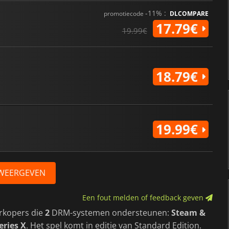
-11% :
promotiecode
DLCOMPARE
17.79€
19.99€
18.79€
19.99€
 WEERGEVEN
Een fout melden of feedback geven
rkopers die
2
DRM-systemen ondersteunen:
Steam &
eries X
. Het spel komt in editie van Standard Edition.