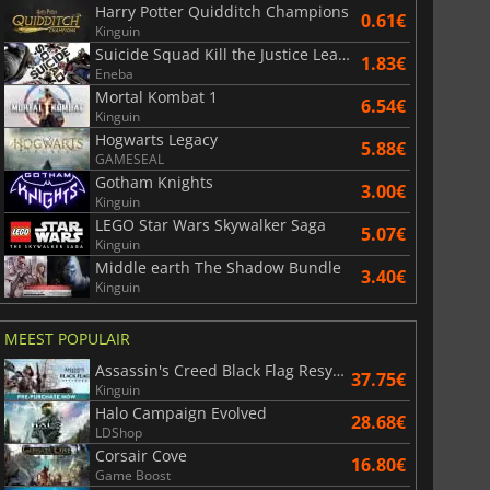
Harry Potter Quidditch Champions
0.61€
Kinguin
Suicide Squad Kill the Justice League
1.83€
Eneba
Mortal Kombat 1
6.54€
Kinguin
Hogwarts Legacy
5.88€
GAMESEAL
Gotham Knights
3.00€
Kinguin
36.07
€
41.13
€
LEGO Star Wars Skywalker Saga
5.07€
Kinguin
Middle earth The Shadow Bundle
3.40€
Kinguin
MEEST POPULAIR
r's Gate 3
Elden Ring
Assassin's Creed Black Flag Resynced
37.75€
Kinguin
Halo Campaign Evolved
28.68€
LDShop
Corsair Cove
16.80€
Game Boost