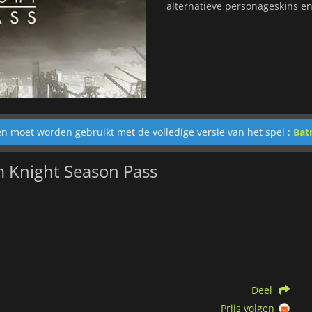
alternatieve personageskins e
 en moet worden gebruikt met de volledige versie van het spel :
Bat
 Knight Season Pass
Deel
Prijs volgen