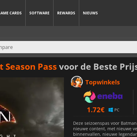
GAME CARDS
SOFTWARE
REWARDS
NIEUWS
 Season Pass
voor de Beste Prij
Topwinkels
1.72
€
PC
Deze seizoenspas voor Batman
nieuwe content, met nieuwe ve
binnenvallen, nieuwe legendar