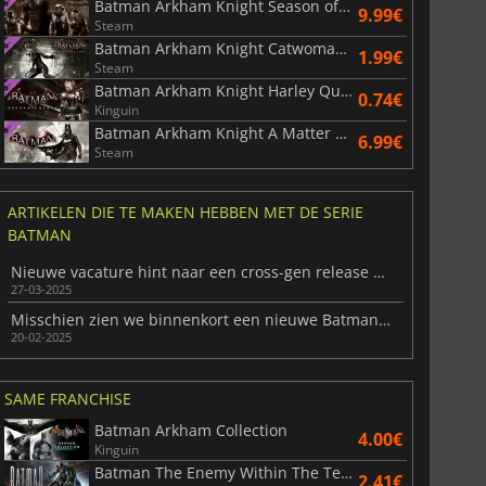
Batman Arkham Knight Season of Infamy Most Wanted Expansion
9.99€
Steam
Batman Arkham Knight Catwoman's Revenge
1.99€
Steam
Batman Arkham Knight Harley Quinn Story Pack
0.74€
Kinguin
Batman Arkham Knight A Matter of Family
6.99€
Steam
ARTIKELEN DIE TE MAKEN HEBBEN MET DE SERIE
BATMAN
Nieuwe vacature hint naar een cross-gen release voor Rocksteady's volgende Batman game
27-03-2025
Misschien zien we binnenkort een nieuwe Batman-game
20-02-2025
SAME FRANCHISE
Batman Arkham Collection
4.00€
Kinguin
Batman The Enemy Within The Telltale Series
2.41€