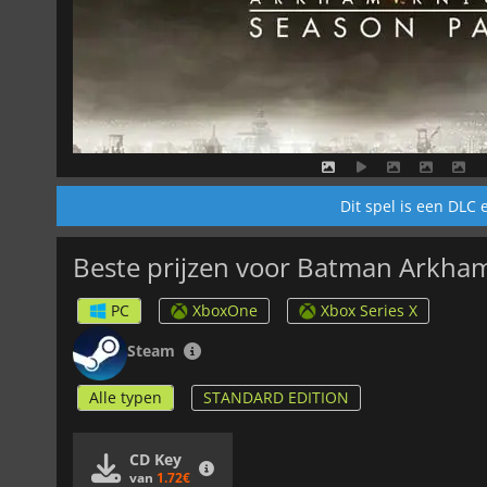
Dit spel is een DLC
Beste prijzen voor Batman Arkham
PC
XboxOne
Xbox Series X
Steam
Alle typen
STANDARD EDITION
CD Key
van
1.72€