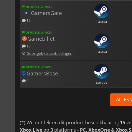
OFFICIËLE WINKEL
GamersGate
17
Global
OFFICIËLE WINKEL
Gamebillet
10
Global
Soortgelijke aanbiedingen
OFFICIËLE WINKEL
GamersBase
0
Europe
ALLES
(*) We ontdekten dit product beschikbaar bij
15
ve
Xbox Live
op
3
platforms -
PC, XboxOne & Xbox S