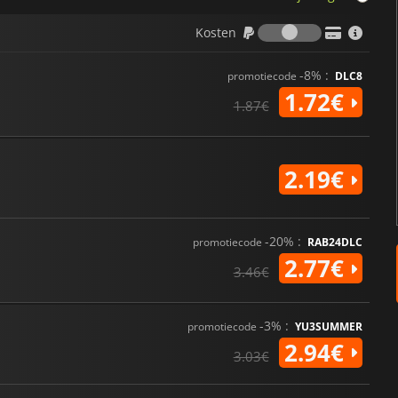
Kosten
Kosten
-8% :
promotiecode
DLC8
1.72€
1.87€
2.19€
-20% :
promotiecode
RAB24DLC
2.77€
3.46€
-3% :
promotiecode
YU3SUMMER
2.94€
3.03€