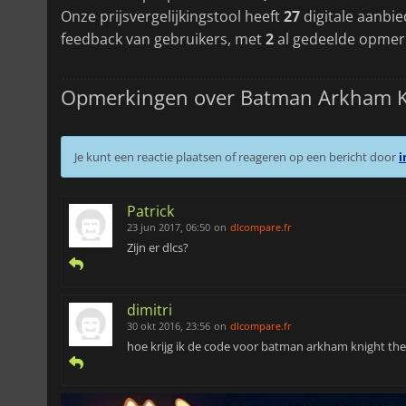
Onze prijsvergelijkingstool heeft
27
digitale aanbie
feedback van gebruikers, met
2
al gedeelde opmer
Opmerkingen over Batman Arkham K
Je kunt een reactie plaatsen of reageren op een bericht door
i
Patrick
23 jun 2017, 06:50
on
dlcompare.fr
Zijn er dlcs?
dimitri
30 okt 2016, 23:56
on
dlcompare.fr
hoe krijg ik de code voor batman arkham knight the