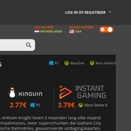
LOG IN OF REGISTREER
YOU ARE HERE
WE ALSO SUPPORT
Dark
NETHERLANDS
USA
mode
s
PC
XboxOne
Xbox Series X
2.77
€
3.79
€
PC
Xbox Series X
: Arkham Knight levert 6 maanden lang elke maand
rhaalmissies, meer superschurken die Gotham City
ische Batmobiles, geavanceerde uitdagingskaarten,