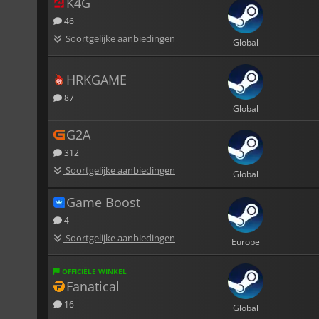
K4G
46
Soortgelijke aanbiedingen
Global
HRKGAME
87
Global
G2A
312
Soortgelijke aanbiedingen
Global
Game Boost
4
Soortgelijke aanbiedingen
Europe
OFFICIËLE WINKEL
Fanatical
16
Global