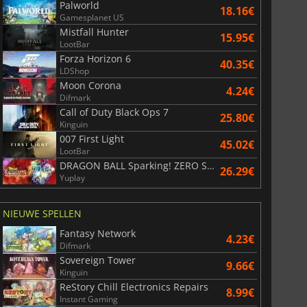
Palworld
18.16€
Gamesplanet US
Mistfall Hunter
15.95€
LootBar
Forza Horizon 6
40.35€
LDShop
Moon Corona
4.24€
Difmark
Call of Duty Black Ops 7
25.80€
Kinguin
007 First Light
45.02€
LootBar
DRAGON BALL Sparking! ZERO Super Limit Breaking NEO
26.29€
Yuplay
NIEUWE SPELLEN
Fantasy Network
4.23€
Difmark
Sovereign Tower
9.66€
Kinguin
ReStory Chill Electronics Repairs
8.99€
Instant Gaming