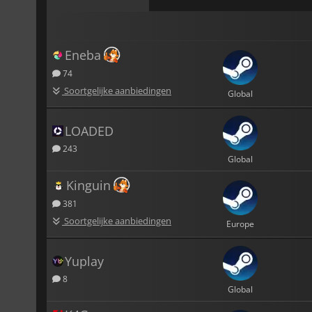
Eneba
74
Soortgelijke aanbiedingen
Global
LOADED
243
Global
Kinguin
381
Soortgelijke aanbiedingen
Europe
Yuplay
8
Global