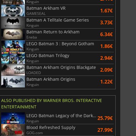
Kinguin
Batman Arkham VR
1.67€
GAMESEAL
Batman A Telltale Game Series
3.73€
Kinguin
Batman Return to Arkham
6.34€
Eneba
LEGO Batman 3 : Beyond Gotham
1.86€
Kinguin
LEGO Batman Trilogy
2.94€
Kinguin
Batman Arkham Origins Blackgate
2.09€
LOADED
Batman Arkham Origins
1.22€
Kinguin
ALSO PUBLISHED BY WARNER BROS. INTERACTIVE
ENTERTAINMENT
LEGO Batman Legacy of the Dark Knight
25.79€
Kinguin
Blood Refreshed Supply
27.99€
GOG.com