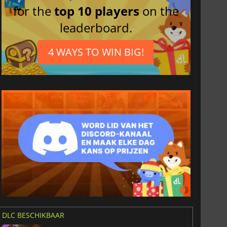
for the
top 10 players
on the
leaderboard.
4 WAYS TO WIN BIG!
DLC BESCHIKBAAR