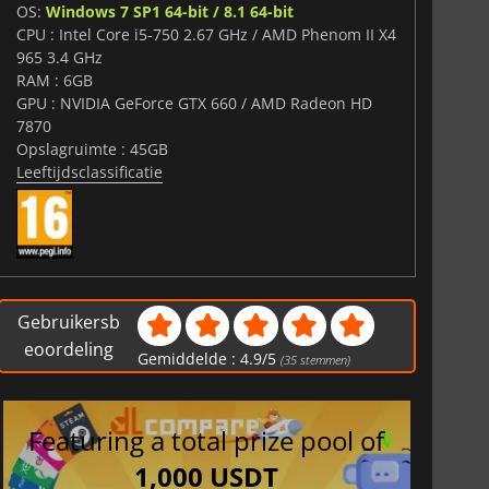
OS:
Windows 7 SP1 64-bit / 8.1 64-bit
CPU : Intel Core i5-750 2.67 GHz / AMD Phenom II X4
965 3.4 GHz
RAM : 6GB
GPU : NVIDIA GeForce GTX 660 / AMD Radeon HD
7870
Opslagruimte : 45GB
Leeftijdsclassificatie
Gebruikersb
eoordeling
Gemiddelde :
4.9
/
5
(
35
stemmen)
Featuring a total prize pool of
1,000 USDT