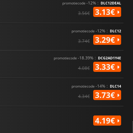
-12% :
promotiecode
DLC12DEAL
3.13€
3.56€
-12% :
promotiecode
DLC12
3.29€
3.74€
-18.39% :
promotiecode
DCG2AD1Y4E
3.33€
4.08€
-14% :
promotiecode
DLC14
3.73€
4.34€
4.19€