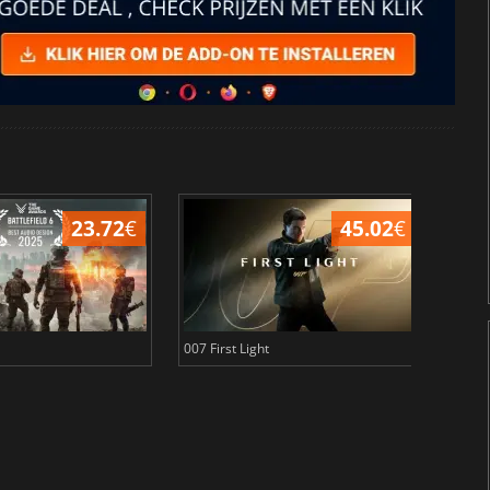
23.72
€
45.02
€
007 First Light
Baldu